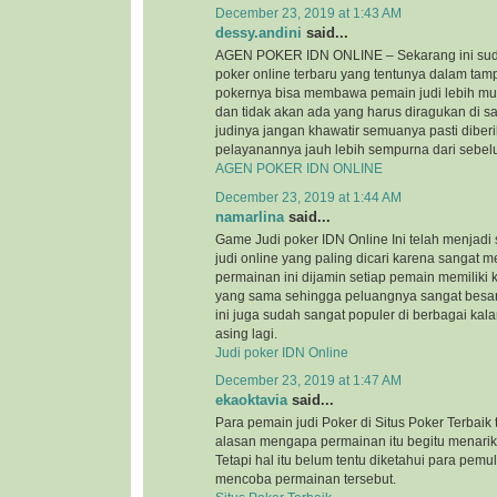
December 23, 2019 at 1:43 AM
dessy.andini
said...
AGEN POKER IDN ONLINE – Sekarang ini suda
poker online terbaru yang tentunya dalam tam
pokernya bisa membawa pemain judi lebih mu
dan tidak akan ada yang harus diragukan di s
judinya jangan khawatir semuanya pasti diber
pelayanannya jauh lebih sempurna dari sebe
AGEN POKER IDN ONLINE
December 23, 2019 at 1:44 AM
namarlina
said...
Game Judi poker IDN Online Ini telah menjadi
judi online yang paling dicari karena sangat
permainan ini dijamin setiap pemain memilik
yang sama sehingga peluangnya sangat besa
ini juga sudah sangat populer di berbagai kal
asing lagi.
Judi poker IDN Online
December 23, 2019 at 1:47 AM
ekaoktavia
said...
Para pemain judi Poker di Situs Poker Terbaik
alasan mengapa permainan itu begitu menarik
Tetapi hal itu belum tentu diketahui para pemu
mencoba permainan tersebut.