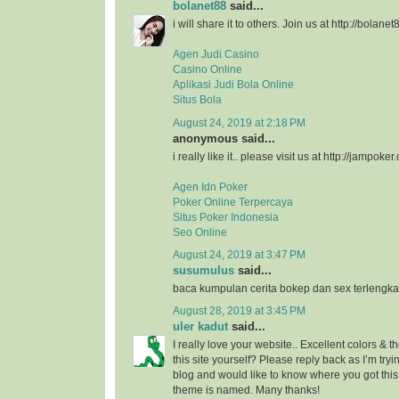
bolanet88
said...
i will share it to others. Join us at http://bolanet
Agen Judi Casino
Casino Online
Aplikasi Judi Bola Online
Situs Bola
August 24, 2019 at 2:18 PM
anonymous said...
i really like it.. please visit us at http://jampoker
Agen Idn Poker
Poker Online Terpercaya
Situs Poker Indonesia
Seo Online
August 24, 2019 at 3:47 PM
susumulus
said...
baca kumpulan cerita bokep dan sex terlengka
August 28, 2019 at 3:45 PM
uler kadut
said...
I really love your website.. Excellent colors &
this site yourself? Please reply back as I’m try
blog and would like to know where you got this
theme is named. Many thanks!