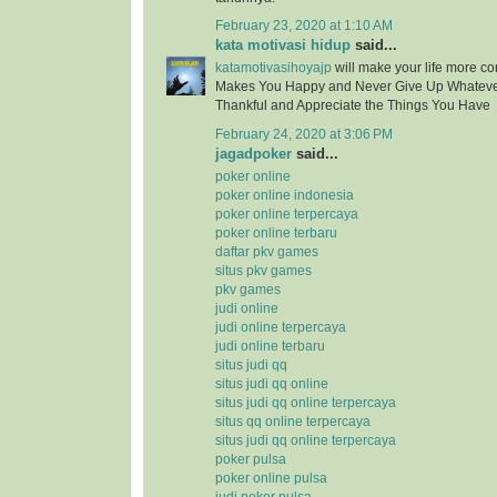
February 23, 2020 at 1:10 AM
kata motivasi hidup
said...
katamotivasihoyajp
will make your life more c
Makes You Happy and Never Give Up Whatev
Thankful and Appreciate the Things You Have
February 24, 2020 at 3:06 PM
jagadpoker
said...
poker online
poker online indonesia
poker online terpercaya
poker online terbaru
daftar pkv games
situs pkv games
pkv games
judi online
judi online terpercaya
judi online terbaru
situs judi qq
situs judi qq online
situs judi qq online terpercaya
situs qq online terpercaya
situs judi qq online terpercaya
poker pulsa
poker online pulsa
judi poker pulsa