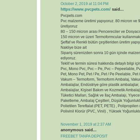
October 2, 2019 at 11:04 PM
https://www.pvcpets.com/
said...
Pvcpets.com
Pvc malzeme üretimi yapıyoruz. 80 micron ve
üretiyoruz
80 – 150 micron arası Pencereciler ve Dosyacı
150 micron ve üzeri Termoformcular kullanmak
Şeffaf ve Renkli bütün çeşitleriden üretim yapı
Nakliye bize ait
Sipariş sürenizden sonra 10 gün içinde malzem
ediyoruz.
Teklif ve termin süresi hakkında detaylı bilgi içi
Pvc, Mono Pvc, Pvc – Pe, Pvc – Pepeelable, Pvc
Pet, Mono Pet, Pet / Pe, Pet / Pe Peelable, Pet /
Vakum – Termoform, Termoform Ambalaj, Vakum
Ambalajlar, Endüstriye göre plastik ambalajlar
Ambalajlar, Kişisel Bakım ve Kozmetik Ambalaj
Tüketici Malları, Sağlık ve İlaç Ambalajı, Yiyec
Paketleme, Ambalaj Çeşitleri, Düşük Yoğunluklu
Polietilen Tereftalat (PET, PETE) , Polipropilen (
Polivinil Klorür (PVC, Vinil) , Yüksek Yoğunluk
November 1, 2019 at 2:37 AM
anonymous said...
FREEBET TANPA DEPOSIT