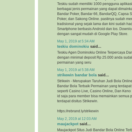
Teskiu sudah memiliki 1000 pengguna aplikasi
berbagai jenis permainan yang dapat dimaink
Bandar Poker, Bandar 66, BandarQQ, Capsa 
Poker, dan Sakong Online. pastinya sudah me
tradisional yang sejak lama dan kini sudah ha
Smartphone berbasis Android dan Ios. Downloa
dengan sangat mudah di Google Play Store.
May 1, 2019 at 5:34 AM
teskiu dominokiu
said...
Teskiu Agen Dominokiu Online Terpercaya Da
dengan minimal deposit Rp 25.000 anda suda
permainan yang seru
May 1, 2019 at 5:38 AM
strikewin bandar bola
said...
Strikwin - Merupakan Taruhan Judi Bola Onlin
Bandar Bola Terbaik Permainan yang terdapat d
seperti Casino Live, Casino Online, Dan Ken
id saja para member bisa memainkan semua 
terdapat disitus Strikewin.
https://rebrand.ly/strikewin
May 2, 2019 at 12:03 AM
maujackpot
said...
Maujackpot Situs Judi Bandar Bola Online Ter