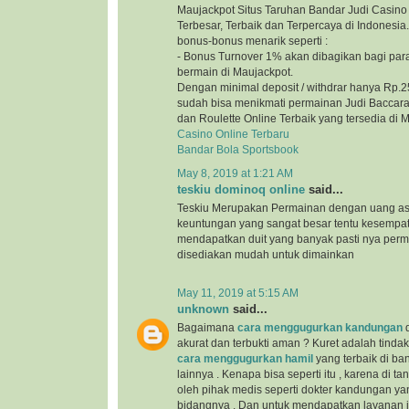
Maujackpot Situs Taruhan Bandar Judi Casino 
Terbesar, Terbaik dan Terpercaya di Indonesi
bonus-bonus menarik seperti :
- Bonus Turnover 1% akan dibagikan bagi par
bermain di Maujackpot.
Dengan minimal deposit / withdrar hanya Rp.2
sudah bisa menikmati permainan Judi Baccarat
dan Roulette Online Terbaik yang tersedia di 
Casino Online Terbaru
Bandar Bola Sportsbook
May 8, 2019 at 1:21 AM
teskiu dominoq online
said...
Teskiu Merupakan Permainan dengan uang as
keuntungan yang sangat besar tentu kesempa
mendapatkan duit yang banyak pasti nya per
disediakan mudah untuk dimainkan
May 11, 2019 at 5:15 AM
unknown
said...
Bagaimana
cara menggugurkan kandungan
d
akurat dan terbukti aman ? Kuret adalah tind
cara menggugurkan hamil
yang terbaik di b
lainnya . Kenapa bisa seperti itu , karena di t
oleh pihak medis seperti dokter kandungan yan
bidangnya . Dan untuk mendapatkan layanan ini