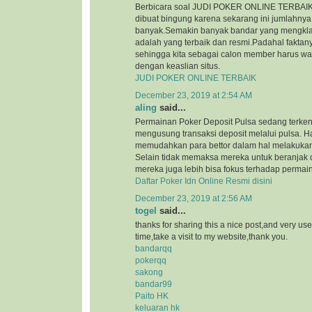
Berbicara soal JUDI POKER ONLINE TERBAIK, 
dibuat bingung karena sekarang ini jumlahnya
banyak.Semakin banyak bandar yang mengkl
adalah yang terbaik dan resmi.Padahal faktan
sehingga kita sebagai calon member harus wa
dengan keaslian situs.
JUDI POKER ONLINE TERBAIK
December 23, 2019 at 2:54 AM
aling
said...
Permainan Poker Deposit Pulsa sedang terkena
mengusung transaksi deposit melalui pulsa. Ha
memudahkan para bettor dalam hal melakukan 
Selain tidak memaksa mereka untuk beranjak 
mereka juga lebih bisa fokus terhadap permain
Daftar Poker Idn Online Resmi disini
December 23, 2019 at 2:56 AM
togel
said...
thanks for sharing this a nice post,and very use
time,take a visit to my website,thank you.
bandarqq
pokerqq
sakong
bandar99
Paito HK
keluaran hk