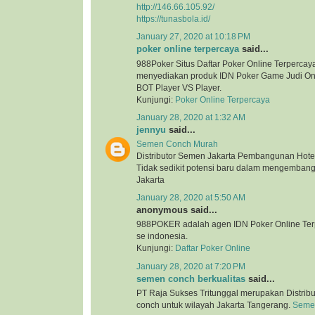
http://146.66.105.92/
https://tunasbola.id/
January 27, 2020 at 10:18 PM
poker online terpercaya
said...
988Poker Situs Daftar Poker Online Terpercaya
menyediakan produk IDN Poker Game Judi Onl
BOT Player VS Player.
Kunjungi:
Poker Online Terpercaya
January 28, 2020 at 1:32 AM
jennyu
said...
Semen Conch Murah
Distributor Semen Jakarta Pembangunan Hotel
Tidak sedikit potensi baru dalam mengembang
Jakarta
January 28, 2020 at 5:50 AM
anonymous said...
988POKER adalah agen IDN Poker Online Terp
se indonesia.
Kunjungi:
Daftar Poker Online
January 28, 2020 at 7:20 PM
semen conch berkualitas
said...
PT Raja Sukses Tritunggal merupakan Distrib
conch untuk wilayah Jakarta Tangerang.
Semen