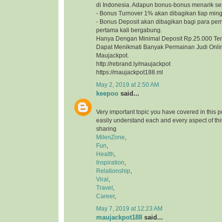
di Indonesia. Adapun bonus-bonus menarik sep
- Bonus Turnover 1% akan dibagikan tiap min
- Bonus Deposit akan dibagikan bagi para pe
pertama kali bergabung.
Hanya Dengan Minimal Deposit Rp.25.000 Te
Dapat Menikmati Banyak Permainan Judi Onlin
Maujackpot.
http://rebrand.ly/maujackpot
https://maujackpot188.ml
May 2, 2019 at 2:50 AM
keepoo
said...
Very important topic you have covered in this 
easily understand each and every aspect of thi
sharing
MilenZone
,
Fun
,
Health
,
Inspiration
,
Relationship
,
Viral
,
Travel
,
Career
,
May 7, 2019 at 12:23 AM
maujackpot188
said...