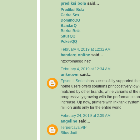
prediksi bola
said...
Prediksi Bola
Cerita Sex
DominoQQ
BandarQ
Berita Bola
SitusQQ
PokerQQ
February 4, 2019 at 12:32 AM
bandarq online
said...
http://pihakqq.net/
February 4, 2019 at 12:34 AM
unknown
said...
Epson L Series
has successfully supported the
home users offers solutions print cost very low
matched by other brands, while variants of the
progressively growing with the performance an
increase. Up now, printers with ink tank system
million units only for the entire world
February 24, 2019 at 2:39 AM
angeline
said...
Terpercaya.VIP
Situs Judi