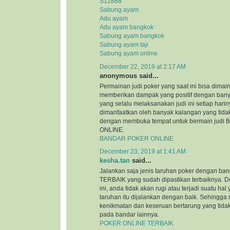
S12888
Sabung ayam
Adu ayam
Adu ayam bangkok
Sabung ayam bangkok
Sabung ayam taji
Sabung ayam online
December 22, 2019 at 2:17 AM
anonymous said...
Permainan judi poker yang saat ini bisa dimai
memberikan dampak yang positif dengan bany
yang selalu melaksanakan judi ini setiap hariny
dimanfaatkan oleh banyak kalangan yang tida
dengan membuka tempat untuk bermain jud
ONLINE.
BANDAR POKER ONLINE
December 23, 2019 at 1:41 AM
kesha.tan
said...
Jalankan saja jenis taruhan poker dengan 
TERBAIK yang sudah dipastikan terbaiknya. 
ini, anda tidak akan rugi atau terjadi suatu h
taruhan itu dijalankan dengan baik. Sehingga
kenikmatan dan keseruan bertarung yang tida
pada bandar lainnya.
POKER ONLINE TERBAIK