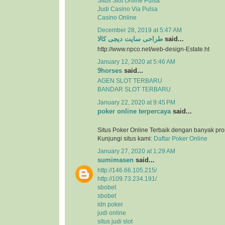
Situs Slot Online Pulsa
Judi Casino Via Pulsa
Casino Online
December 28, 2019 at 5:47 AM
طراحی سایت دیجی کالا
said...
http://www.npco.net/web-design-Estate.ht
January 12, 2020 at 5:46 AM
9horses
said...
AGEN SLOT TERBARU
BANDAR SLOT TERBARU
January 22, 2020 at 9:45 PM
poker online terpercaya
said...
Situs Poker Online Terbaik dengan banyak pr
Kunjungi situs kami:
Daftar Poker Online
January 27, 2020 at 1:29 AM
sumimasen
said...
http://146.66.105.215/
http://109.73.234.191/
sbobet
sbobet
idn poker
judi online
situs judi slot