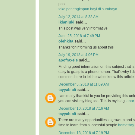
post…
toko perlengkapan bayi di surabaya
July 12, 2014 at 8:38 AM
iklanluki
said...
This post was very informative
June 25, 2018 at 7:49 PM
olehkita
said...
Thanks for informing us about this
July 19, 2018 at 4:06 PM
apofraxeis
said...
Finding good information on this subject that is
easy to grasp is a phenomenon. That's why I de
comment here to let the writer know this article 
December 5, 2018 at 11:09 AM
tayyab ali
said...
I am really thankful to you for providing this uni
you can visit my blog too. This is my blog
lapor
December 10, 2018 at 7:16 AM
tayyab ali
said...
There are many opportunities to grow up and s
time to learn from successful people
homestay 
December 13, 2018 at 7:19 PM