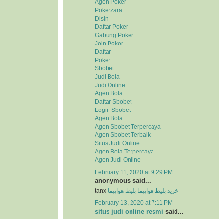
Agen Poker
Pokerzara
Disini
Daftar Poker
Gabung Poker
Join Poker
Daftar
Poker
Sbobet
Judi Bola
Judi Online
Agen Bola
Daftar Sbobet
Login Sbobet
Agen Bola
Agen Sbobet Terpercaya
Agen Sbobet Terbaik
Situs Judi Online
Agen Bola Terpercaya
Agen Judi Online
February 11, 2020 at 9:29 PM
anonymous said...
tanx
بلیط هواپیما
خرید بلیط هواپیما
February 13, 2020 at 7:11 PM
situs judi online resmi
said...