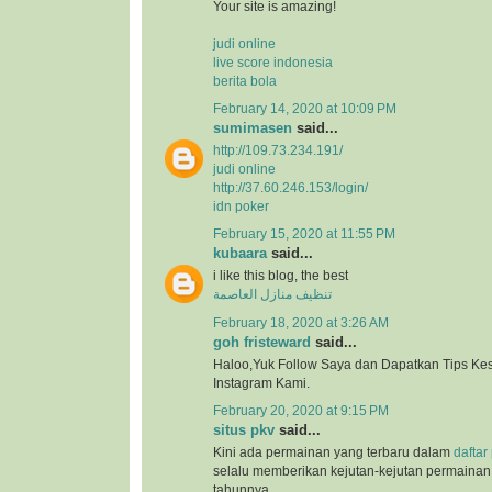
Your site is amazing!
judi online
live score indonesia
berita bola
February 14, 2020 at 10:09 PM
sumimasen
said...
http://109.73.234.191/
judi online
http://37.60.246.153/login/
idn poker
February 15, 2020 at 11:55 PM
kubaara
said...
i like this blog, the best
تنظيف منازل العاصمة
February 18, 2020 at 3:26 AM
goh fristeward
said...
Haloo,Yuk Follow Saya dan Dapatkan Tips Kese
Instagram Kami.
February 20, 2020 at 9:15 PM
situs pkv
said...
Kini ada permainan yang terbaru dalam
daftar
selalu memberikan kejutan-kejutan permainan 
tahunnya.