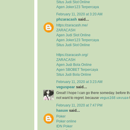
Situs Judi Slot Online
Agen Joker123 Terpercaya
February 11, 2020 at 3:20 AM
phzaracash
said...
https://zaracash.me/
ZARACASH
Agen Judi Slot Online
Agen Joker123 Terpercaya
Situs Judi Slot Online
https://zaracash.org/
ZARACASH
Agen Judi Bola Online
Agen SBOBET Terpercaya
Situs Judi Bola Online
February 11, 2020 at 3:23 AM
veguspear
said...
Great! I hope I can go there someday. before tha
not want to regret. because
vegus168 แทงบอล
February 11, 2020 at 7:47 PM
hasuw
said...
Poker
Poker online
IDN Poker