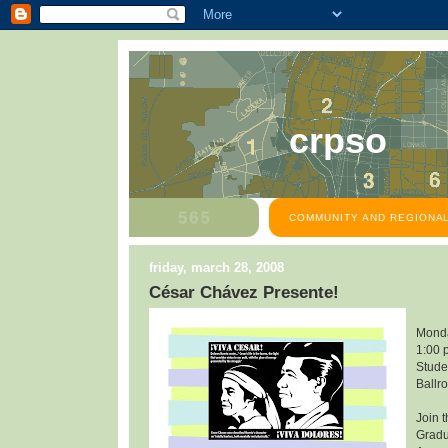
crpso
COMMUNITY AND REGIONAL
friday, march 28, 2008
César Chávez Presente!
Monda
1:00 
Stude
Ballr
Join 
Gradu