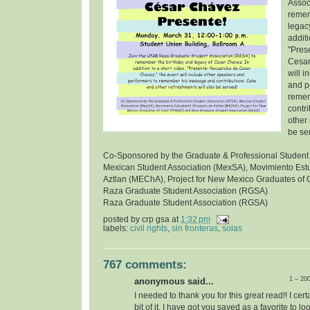
Assoc
remem
legac
additi
"Pres
Cesar
will 
and p
remem
contr
other 
be se
Co-Sponsored by the Graduate & Professional Student
Mexican Student Association (MexSA), Movimiento Estu
Aztlan (MEChA), Project for New Mexico Graduates of
Raza Graduate Student Association (RGSA)
Raza Graduate Student Association (RGSA)
posted by
crp gsa
at
1:32 pm
labels:
civil rights
,
sin fronteras
,
solas
767 comments:
1 – 20
anonymous said...
I needed to thank you for this great read!! I certa
bit of it. I have got you saved as a favorite to l