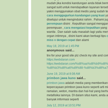
mudah jika kondisi kandungan anda tidak berm
sangat sulit untuk mendapatkan layanan terseb
yakni menggunakan obat medis yang sudah teru
cara menggugurkan kandungan yang kuat
ya
disetujui untuk menginduksi rahim . Pahami j
perempuan
disini . Keputihan sangat mengga
perempuan ,
cara mengatasi keputihan
yang s
wanita . Dan salah satu masalah lagi yaitu m
organ intimnya , disini kami akan berbagi tips
miss v dengan cepat
dan alami
May 18, 2019 at 1:45 PM
anonymous said...
tnx for your good site plz check my site and co
https://webdaran.com
https://webdaran.com/%d8%aa%d8%b9%d
%d8%b3%d8%a6%d9%88-%d8%b3%d8%a7
June 19, 2019 at 8:08 AM
primbon jawa kuno
said...
primbon jawa
adalah media yang memberikan 
kepercayaan primbon jawa kuno seperti arti mim
ramalan, weton, mantra dan hal-hal yang be
metafisika lainnya. DI dalam situs kami, and
banyak informasi seperti
July 12, 2019 at 10:51 PM