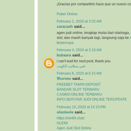
¡Gracias por compartirlo hace que un nuevo c
Poker Online
February 2, 2020 at 3:25 AM
zaracash
said...
agen judi online, lengkap mulai dari olahraga, 
slot, dan masih banyak lagi, langsung saja ke
terpercaya
February 4, 2020 at 3:18 AM
kubaara
said...
i can't wait for next post, thank you
فني ستلايت الكويت
February 8, 2020 at 6:15 AM
9horses
said...
FREEBET TANPA DEPOSIT
BANDAR SLOT TERBARU
CASINO ONLINE TERBARU
INFO SEPUTAR JUDI ONLINE TERUPDATE
February 10, 2020 at 10:15 PM
oleoleole
said...
https://ole69.club/
OLE69
Agen Judi Slot Online