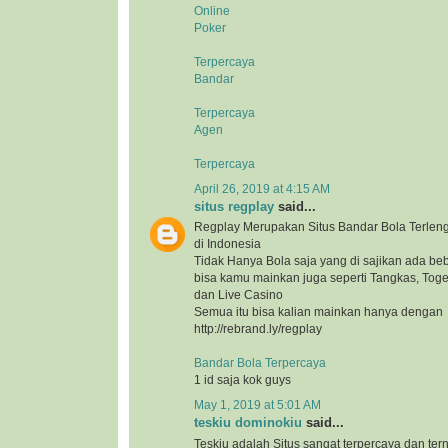
Online
Poker
Terpercaya
Bandar
Terpercaya
Agen
Terpercaya
April 26, 2019 at 4:15 AM
situs regplay
said...
Regplay Merupakan Situs Bandar Bola Terlen
di Indonesia
Tidak Hanya Bola saja yang di sajikan ada b
bisa kamu mainkan juga seperti Tangkas, Togel
dan Live Casino
Semua itu bisa kalian mainkan hanya dengan
http://rebrand.ly/regplay
Bandar Bola Terpercaya
1 id saja kok guys
May 1, 2019 at 5:01 AM
teskiu dominokiu
said...
Teskiu adalah Situs sangat terpercaya dan ter