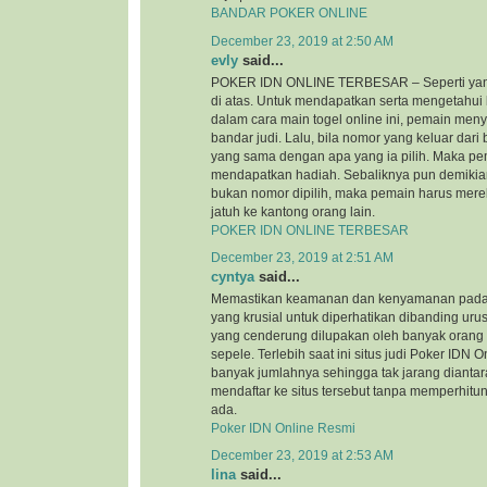
BANDAR POKER ONLINE
December 23, 2019 at 2:50 AM
evly
said...
POKER IDN ONLINE TERBESAR – Seperti yan
di atas. Untuk mendapatkan serta mengetahui
dalam cara main togel online ini, pemain me
bandar judi. Lalu, bila nomor yang keluar dar
yang sama dengan apa yang ia pilih. Maka pe
mendapatkan hadiah. Sebaliknya pun demikian
bukan nomor dipilih, maka pemain harus mere
jatuh ke kantong orang lain.
POKER IDN ONLINE TERBESAR
December 23, 2019 at 2:51 AM
cyntya
said...
Memastikan keamanan dan kenyamanan pada si
yang krusial untuk diperhatikan dibanding urus
yang cenderung dilupakan oleh banyak orang
sepele. Terlebih saat ini situs judi Poker IDN
banyak jumlahnya sehingga tak jarang diantar
mendaftar ke situs tersebut tanpa memperhi
ada.
Poker IDN Online Resmi
December 23, 2019 at 2:53 AM
lina
said...