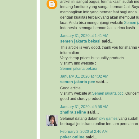
artikel ini sangat bagus, terima kasih sudah 
tentang furniture yang sangat bermanfaat. Sa
membagikan info yang bermanfaat bagi anda.
dengan kualitas terbaik yang akan membuat 
kuat. Anda bisa mengunjungi website
Semen ja
indonesia. semoga bermanfaat. terima kasih
January 31, 2020 at 1:41 AM
semen jakarta bekasi
said...
This article is very good, thank you for sharing 
information.
Very cheap prices but quality products.
Visit my link website :
Semen jakarta bekasi
January 31, 2020 at 4:02 AM
semen jakarta pcc
said...
Good article.
Visit my website at
Semen jakarta pcc
. Our cem
good and sturdy product.
January 31, 2020 at 5:58 AM
zhafira zeline
said...
Selamat datang dalam
pkv games
yang sudah
berbagai jenis kartu online terutam permainan 
February 2, 2020 at 2:46 AM
poker online
said...