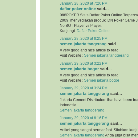
January 28, 2020 at 7:26 PM
daftar poker online
said...
988POKER Situs Daftar Poker Online Terperca
2009. menyediakan produk IDN Poker Game Ju
No BOT Player vs Player.
Kunjungi:
Daftar Poker Online
January 28, 2020 at 8:25 PM
semen jakarta tangerang
said...
A very good and nice article to read
Visit Website :
Semen jakarta tanggerang
January 29, 2020 at 3:22 PM
semen jakarta bogor
said...
A very good and nice article to read
Visit Website :
Semen jakarta bogor
January 29, 2020 at 3:24 PM
semen jakarta tanggerang
said...
Jakarta Cement Distributors that have been tr
Indonesia
Semen jakarta tanggerang
January 29, 2020 at 8:16 PM
semen jakarta tanggerang
said...
Artikel yang sangat bermanfaat. Silahkan kunj
Semen jakarta tanggerang
Anda juga bisa me