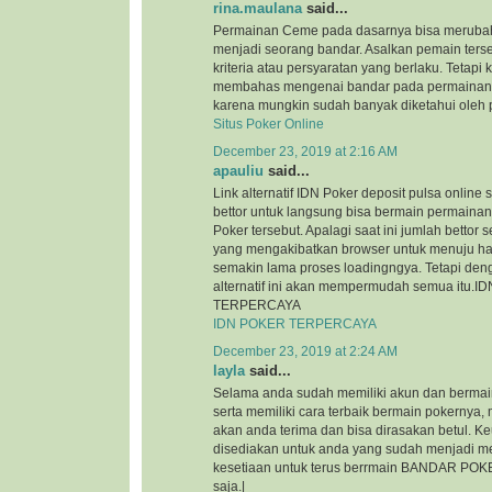
rina.maulana
said...
Permainan Ceme pada dasarnya bisa merubah
menjadi seorang bandar. Asalkan pemain ter
kriteria atau persyaratan yang berlaku. Tetapi ka
membahas mengenai bandar pada permainan 
karena mungkin sudah banyak diketahui oleh p
Situs Poker Online
December 23, 2019 at 2:16 AM
apauliu
said...
Link alternatif IDN Poker deposit pulsa onlin
bettor untuk langsung bisa bermain permainan
Poker tersebut. Apalagi saat ini jumlah bettor
yang mengakibatkan browser untuk menuju ha
semakin lama proses loadingngya. Tetapi den
alternatif ini akan mempermudah semua itu.
TERPERCAYA
IDN POKER TERPERCAYA
December 23, 2019 at 2:24 AM
layla
said...
Selama anda sudah memiliki akun dan bermain
serta memiliki cara terbaik bermain pokernya
akan anda terima dan bisa dirasakan betul. 
disediakan untuk anda yang sudah menjadi m
kesetiaan untuk terus berrmain BANDAR POKE
saja.|