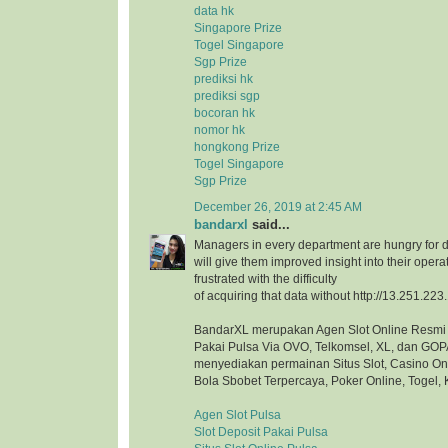
data hk
Singapore Prize
Togel Singapore
Sgp Prize
prediksi hk
prediksi sgp
bocoran hk
nomor hk
hongkong Prize
Togel Singapore
Sgp Prize
December 26, 2019 at 2:45 AM
bandarxl
said...
Managers in every department are hungry for d
will give them improved insight into their opera
frustrated with the difficulty
of acquiring that data without http://13.251.223
BandarXL merupakan Agen Slot Online Resmi 
Pakai Pulsa Via OVO, Telkomsel, XL, dan GOP
menyediakan permainan Situs Slot, Casino On
Bola Sbobet Terpercaya, Poker Online, Togel, 
Agen Slot Pulsa
Slot Deposit Pakai Pulsa