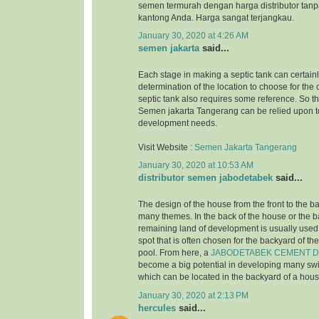
semen termurah dengan harga distributor tanp
kantong Anda. Harga sangat terjangkau.
January 30, 2020 at 4:26 AM
semen jakarta
said...
Each stage in making a septic tank can certainl
determination of the location to choose for the 
septic tank also requires some reference. So tha
Semen jakarta Tangerang can be relied upon to
development needs.
Visit Website :
Semen Jakarta Tangerang
January 30, 2020 at 10:53 AM
distributor semen jabodetabek
said...
The design of the house from the front to the b
many themes. In the back of the house or the 
remaining land of development is usually used 
spot that is often chosen for the backyard of t
pool. From here, a
JABODETABEK CEMENT D
become a big potential in developing many s
which can be located in the backyard of a hous
January 30, 2020 at 2:13 PM
hercules
said...