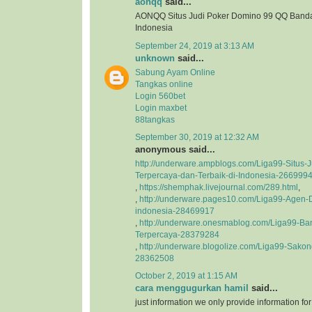
aonqq
said...
AONQQ Situs Judi Poker Domino 99 QQ Banda
Indonesia
September 24, 2019 at 3:13 AM
unknown
said...
Sabung Ayam Online
Tangkas online
Login 560bet
Login maxbet
88tangkas
September 30, 2019 at 12:32 AM
anonymous said...
http://underware.ampblogs.com/Liga99-Situs-J
Terpercaya-dan-Terbaik-di-Indonesia-266999
,
https://shemphak.livejournal.com/289.html
,
,
http://underware.pages10.com/Liga99-Agen-D
indonesia-28469917
,
http://underware.onesmablog.com/Liga99-Ba
Terpercaya-28379284
,
http://underware.blogolize.com/Liga99-Sakon
28362508
October 2, 2019 at 1:15 AM
cara menggugurkan hamil
said...
just information we only provide information fo