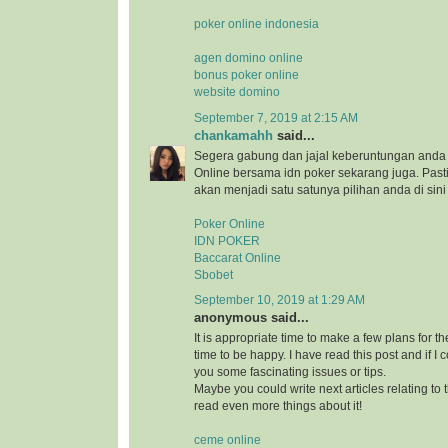
poker online indonesia
agen domino online
bonus poker online
website domino
September 7, 2019 at 2:15 AM
chankamahh
said...
Segera gabung dan jajal keberuntungan anda 
Online bersama idn poker sekarang juga. Pa
akan menjadi satu satunya pilihan anda di sini
Poker Online
IDN POKER
Baccarat Online
Sbobet
September 10, 2019 at 1:29 AM
anonymous said...
It is appropriate time to make a few plans for th
time to be happy. I have read this post and if I 
you some fascinating issues or tips.
Maybe you could write next articles relating to th
read even more things about it!
ceme online