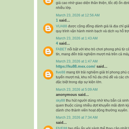
giá cao nhờ giao diện thân thiện, tốc độ ổn đị
nhiều lớp.
March 23, 2026 at 12:56 AM
1
said...
VUA88
được cộng đồng đánh giá là địa chỉ giải
quy trình vận hành minh bạch và dịch vụ hỗ trợ
March 23, 2026 at 1:43 AM
4
said...
FABET
nổi bật với kho trò chơi phong phú từ 
tín, mang đến trải nghiệm mượt mà trên cả máy 
March 23, 2026 at 1:47 AM
https://ku88.mex.com/
said...
five88
mang tới trải nghiệm giải trí phong phú 
tuyến mượt mà, khu nổ hũ đa chủ đề và các c
đặc biệt trong dịp sự kiện lớn.
March 23, 2026 at 5:09 AM
anonymous said...
sky88
thu hút người dùng nhờ khu bắn cá sin
quen thuộc cùng nhiều đợt khuyến mãi định kỳ 
dành cho thành viên hoạt động thường xuyên.
March 23, 2026 at 7:34 AM
said...
FIVE88
tạo dấu ấn với sảnh thể thao cập nhật l