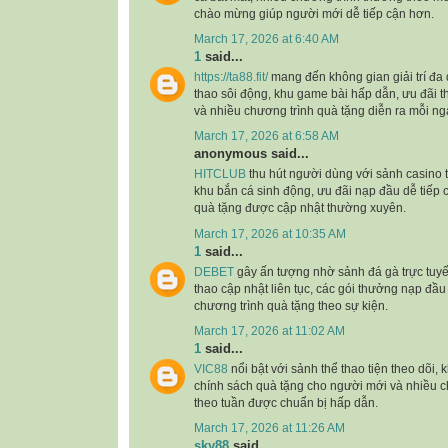
chào mừng giúp người mới dễ tiếp cận hơn.
March 17, 2026 at 6:40 AM
1
said...
https://ta88.fit/
mang đến không gian giải trí đa
thao sôi động, khu game bài hấp dẫn, ưu đãi t
và nhiều chương trình quà tặng diễn ra mỗi ng
March 17, 2026 at 6:58 AM
anonymous said...
HITCLUB
thu hút người dùng với sảnh casino t
khu bắn cá sinh động, ưu đãi nạp đầu dễ tiếp 
quà tặng được cập nhật thường xuyên.
March 17, 2026 at 10:35 AM
1
said...
DEBET
gây ấn tượng nhờ sảnh đá gà trực tuyế
thao cập nhật liên tục, các gói thưởng nạp đầu
chương trình quà tặng theo sự kiện.
March 17, 2026 at 11:02 AM
1
said...
VIC88
nổi bật với sảnh thể thao tiện theo dõi, 
chính sách quà tặng cho người mới và nhiều c
theo tuần được chuẩn bị hấp dẫn.
March 17, 2026 at 11:26 AM
sky88
said...