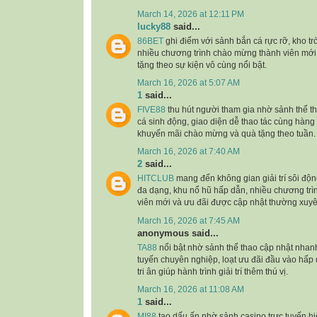
March 14, 2026 at 12:11 PM
lucky88
said...
86BET
ghi điểm với sảnh bắn cá rực rỡ, kho trò
nhiều chương trình chào mừng thành viên mới
tặng theo sự kiện vô cùng nổi bật.
March 16, 2026 at 5:07 AM
1
said...
FIVE88
thu hút người tham gia nhờ sảnh thể th
cá sinh động, giao diện dễ thao tác cùng hàng 
khuyến mãi chào mừng và quà tặng theo tuần.
March 16, 2026 at 7:40 AM
2
said...
HITCLUB
mang đến không gian giải trí sôi độ
đa dạng, khu nổ hũ hấp dẫn, nhiều chương trì
viên mới và ưu đãi được cập nhật thường xuyê
March 16, 2026 at 7:45 AM
anonymous said...
TA88
nổi bật nhờ sảnh thể thao cập nhật nhanh
tuyến chuyên nghiệp, loạt ưu đãi đầu vào hấp
tri ân giúp hành trình giải trí thêm thú vị.
March 16, 2026 at 11:08 AM
1
said...
MI88
tạo dấu ấn nhờ sảnh casino trực tuyến hi