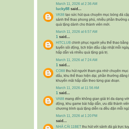
March 11, 2026 at 2:36 AM
lucky88
said...
VK88
tạo sức hút qua chuyên mục bóng đá cậ
sảnh thể thao phong phú, nhiều phần thưởng đ
quà tặng dành cho thành viên mới.
March 11, 2026 at 6:57 AM
1
said...
HITCLUB
chinh phục người yêu thể thao bằng
tuyến sôi động, lịch trận đấu cập nhật mỗi ng
hấp dẫn và nhiều quà tặng giá trị.
March 11, 2026 at 7:24 AM
1
said...
CO88
thu hút người tham gia nhờ chuyên mục
đấu, khu thể thao hiện đại, phần thưởng đăng 
khuyến mãi hấp dẫn theo từng giai đoạn.
March 11, 2026 at 11:56 AM
1
said...
VA88
mang đến không gian giải trí đa dạng với
động, khu game bài hấp dẫn, ưu đãi thành viê
chương trình quà tặng diễn ra đều đặn mỗi ngà
March 11, 2026 at 1:20 PM
said...
NHÀ CÁI 11BET
thu hút với sảnh đá gà trực t