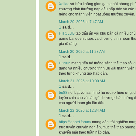
Xoilac
sở hữu không gian game bài phong phú,
chương trình thưởng nạp đầu hấp dẫn và các ư
riêng cho thành viên hoạt động thường xuyên.
March 20, 2026 at 7:47 AM
1
said...
HITCLUB
tạo dấu ấn với khu bắn cá nhiều chủ
game bài quen thuộc và chương trình hoàn t
gia rõ ràng.
March 20, 2026 at 11:28 AM
1
said...
Hitclub
mang đến hệ thống sảnh thể thao sôi 
dạng và nhiều chương trình ưu đãi thành viên
theo từng khung giờ hấp dẫn.
March 21, 2026 at 10:00 AM
1
said...
bu88
nổi bật với sảnh nổ hũ rực rỡ hiệu ứng, 
tuyến chỉn chu và các gói thưởng chào mừng đư
cho người tham gia lần đầu.
March 22, 2026 at 12:34 AM
1
said...
https://topbet.forum/
mang đến trải nghiệm mượ
trực tuyến chuyên nghiệp, mục thể thao phong
khuyến mãi theo tuần hấp dẫn.