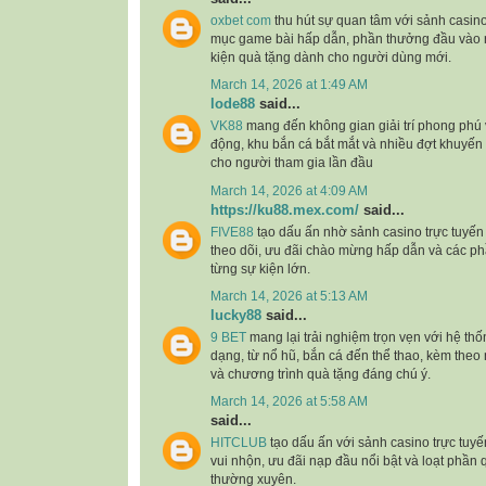
oxbet com
thu hút sự quan tâm với sảnh casino
mục game bài hấp dẫn, phần thưởng đầu vào r
kiện quà tặng dành cho người dùng mới.
March 14, 2026 at 1:49 AM
lode88
said...
VK88
mang đến không gian giải trí phong phú v
động, khu bắn cá bắt mắt và nhiều đợt khuyế
cho người tham gia lần đầu
March 14, 2026 at 4:09 AM
https://ku88.mex.com/
said...
FIVE88
tạo dấu ấn nhờ sảnh casino trực tuyến 
theo dõi, ưu đãi chào mừng hấp dẫn và các phầ
từng sự kiện lớn.
March 14, 2026 at 5:13 AM
lucky88
said...
9 BET
mang lại trải nghiệm trọn vẹn với hệ thốn
dạng, từ nổ hũ, bắn cá đến thể thao, kèm theo
và chương trình quà tặng đáng chú ý.
March 14, 2026 at 5:58 AM
said...
HITCLUB
tạo dấu ấn với sảnh casino trực tuyế
vui nhộn, ưu đãi nạp đầu nổi bật và loạt phần
thường xuyên.