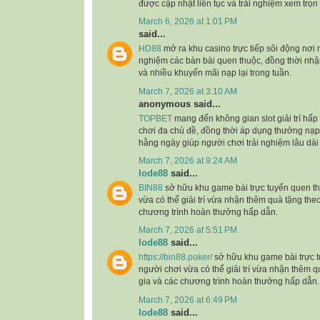
được cập nhật liên tục và trải nghiệm xem trọ
March 6, 2026 at 1:01 PM
said...
HD88
mở ra khu casino trực tiếp sôi động nơi n
nghiệm các bàn bài quen thuộc, đồng thời n
và nhiều khuyến mãi nạp lại trong tuần.
March 7, 2026 at 3:10 AM
anonymous said...
TOPBET
mang đến không gian slot giải trí hấp
chơi đa chủ đề, đồng thời áp dụng thưởng nạp
hằng ngày giúp người chơi trải nghiệm lâu dài
March 7, 2026 at 9:24 AM
lode88
said...
BIN88
sở hữu khu game bài trực tuyến quen th
vừa có thể giải trí vừa nhận thêm quà tặng th
chương trình hoàn thưởng hấp dẫn.
March 7, 2026 at 5:51 PM
lode88
said...
https://bin88.poker/
sở hữu khu game bài trực t
người chơi vừa có thể giải trí vừa nhận thêm 
gia và các chương trình hoàn thưởng hấp dẫn.
March 7, 2026 at 6:49 PM
lode88
said...