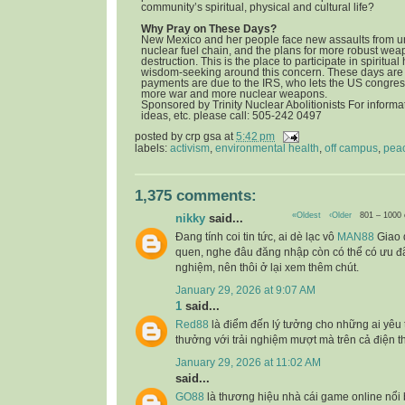
community’s spiritual, physical and cultural life?
Why Pray on These Days?
New Mexico and her people face new assaults from u
nuclear fuel chain, and the plans for more robust we
destruction. This is the place to participate in spiritua
wisdom-seeking around this concern. These days are 
payments are due to the IRS, who lets the US congress
more war and more nuclear weapons.
Sponsored by Trinity Nuclear Abolitionists For informat
ideas, etc. please call: 505-242 0497
posted by
crp gsa
at
5:42 pm
labels:
activism
,
environmental health
,
off campus
,
pea
1,375 comments:
«Oldest
‹Older
801 – 1000
nikky
said...
Đang tính coi tin tức, ai dè lạc vô
MAN88
Giao 
quen, nghe đâu đăng nhập còn có thể có ưu đãi
nghiệm, nên thôi ở lại xem thêm chút.
January 29, 2026 at 9:07 AM
1
said...
Red88
là điểm đến lý tưởng cho những ai yêu 
thưởng với trải nghiệm mượt mà trên cả điện th
January 29, 2026 at 11:02 AM
said...
GO88
là thương hiệu nhà cái game online nổi 