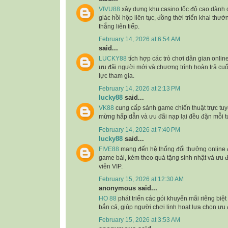
VIVU88
xây dựng khu casino tốc độ cao dành 
giác hồi hộp liên tục, đồng thời triển khai thư
thắng liên tiếp.
February 14, 2026 at 6:54 AM
said...
LUCKY88
tích hợp các trò chơi dân gian onlin
ưu đãi người mới và chương trình hoàn trả cuố
lực tham gia.
February 14, 2026 at 2:13 PM
lucky88
said...
VK88
cung cấp sảnh game chiến thuật trực tu
mừng hấp dẫn và ưu đãi nạp lại đều đặn mỗi t
February 14, 2026 at 7:40 PM
lucky88
said...
FIVE88
mang đến hệ thống đổi thưởng online đ
game bài, kèm theo quà tặng sinh nhật và ưu đ
viên VIP.
February 15, 2026 at 12:30 AM
anonymous said...
HO 88
phát triển các gói khuyến mãi riêng biệt
bắn cá, giúp người chơi linh hoạt lựa chọn ưu
February 15, 2026 at 3:53 AM