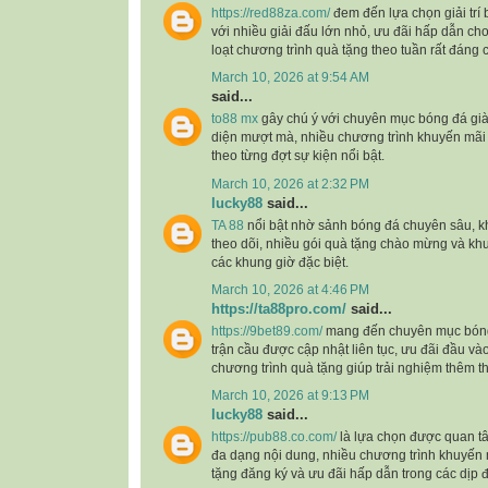
https://red88za.com/
đem đến lựa chọn giải trí
với nhiều giải đấu lớn nhỏ, ưu đãi hấp dẫn c
loạt chương trình quà tặng theo tuần rất đáng c
March 10, 2026 at 9:54 AM
said...
to88 mx
gây chú ý với chuyên mục bóng đá giàu
diện mượt mà, nhiều chương trình khuyến mãi
theo từng đợt sự kiện nổi bật.
March 10, 2026 at 2:32 PM
lucky88
said...
TA 88
nổi bật nhờ sảnh bóng đá chuyên sâu, khu
theo dõi, nhiều gói quà tặng chào mừng và k
các khung giờ đặc biệt.
March 10, 2026 at 4:46 PM
https://ta88pro.com/
said...
https://9bet89.com/
mang đến chuyên mục bóng 
trận cầu được cập nhật liên tục, ưu đãi đầu và
chương trình quà tặng giúp trải nghiệm thêm th
March 10, 2026 at 9:13 PM
lucky88
said...
https://pub88.co.com/
là lựa chọn được quan t
đa dạng nội dung, nhiều chương trình khuyến
tặng đăng ký và ưu đãi hấp dẫn trong các dịp đ