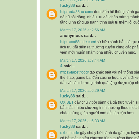
March 17, 2026 at 1:58 AM
lucky88
said...
https://da88au.com/
đem đến hệ thống sảnh ga
nổ hũ sôi động, nhiều ưu đãi chào mừng thành
tặng định kỳ giúp hành trình giải trí thêm lôi cu
March 17, 2026 at 2:56 AM
anonymous said...
https://xo88o.de.com/
sở hữu sảnh bắn cá rực r
lịch ưu đãi diễn ra thường xuyên cùng các ph
viên mới muốn khám phá nhiều chuyên mục.
March 17, 2026 at 3:44 AM
4
said...
https://fabet.food/
tạo khác biệt với hệ thống sản
thể thao, game bài đến casino trực tuyến, đi 
dẫn và các chương trình quà tặng được cập nhậ
March 17, 2026 at 6:29 AM
lucky88
said...
OX BET
gây chú ý bởi sảnh đá gà trực tuyến s
bắt mắt, nhiều chương trình thưởng theo mốc 
chào mừng giúp người mới dễ tiếp cận hơn.
March 17, 2026 at 6:33 AM
lucky88
said...
oxbet.trade
gây chú ý bởi sảnh đá gà trực tuyế
cá bắt mắt, nhiều chương trình thưởng theo mố