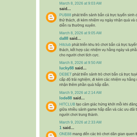
March 8, 2026 at 9:03 AM
said...
PUB88
phát triển sảnh bắn cá trực tuyến sinh
thử thách, đi kèm nhiệm vụ ngày nhận quà và 
diễn ra thường xuyên.
March 8, 2026 at 9:05 AM
da88
said...
Hitclub
phát triển khu trò chơi bắn cá trực tuyế
thách, kết hợp các nhiệm vụ hằng ngày và ph
cho người chơi tích cực.
March 8, 2026 at 9:50 AM
lucky88
said...
DEBET
phát triển sảnh trò chơi bắn cá trực tu
cấp độ trải nghiệm, đi kèm các nhiệm vụ hằng
nhận thêm phần quà hấp dẫn.
March 9, 2026 at 2:14 AM
lode88
said...
HITCLUB
tạo cảm giác hứng khởi mỗi khi đăn
giữa nhiều sảnh game hấp dẫn và các ưu đãi
người chơi trung thành.
March 9, 2026 at 2:33 AM
1
said...
ONE88
mang đến các trò chơi dân gian quen t