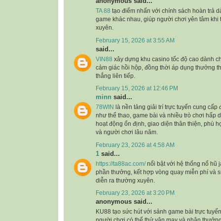
anonymous said...
TA 88
tạo điểm nhấn với chính sách hoàn trả dà
game khác nhau, giúp người chơi yên tâm khi 
xuyên.
February 15, 2026 at 3:55 AM
said...
VIN88
xây dựng khu casino tốc độ cao dành ch
cảm giác hồi hộp, đồng thời áp dụng thưởng 
thắng liên tiếp.
February 15, 2026 at 12:46 PM
minn
said...
78WIN
là nền tảng giải trí trực tuyến cung cấ
như thể thao, game bài và nhiều trò chơi hấp 
hoạt động ổn định, giao diện thân thiện, phù 
và người chơi lâu năm.
February 23, 2026 at 4:58 AM
1
said...
https://ta88ac.com/
nổi bật với hệ thống nổ hũ 
phần thưởng, kết hợp vòng quay miễn phí và s
diễn ra thường xuyên.
February 23, 2026 at 3:20 PM
anonymous said...
KU88 tạo sức hút với sảnh game bài trực tuyến
người chơi có thể thử vận may và nhận thưởng