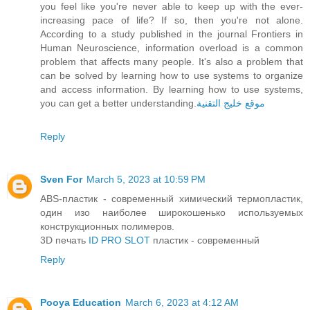
you feel like you're never able to keep up with the ever-
increasing pace of life? If so, then you're not alone.
According to a study published in the journal Frontiers in
Human Neuroscience, information overload is a common
problem that affects many people. It's also a problem that
can be solved by learning how to use systems to organize
and access information. By learning how to use systems,
you can get a better understanding.
موقع خليج التقنية
Reply
Sven For
March 5, 2023 at 10:59 PM
АBS-пластик - современный химический термопластик,
один изо наиболее широкошенько используемых
конструкционных полимеров.
3D печать
ID PRO SLOT
пластик - современный
Reply
Pooya Education
March 6, 2023 at 4:12 AM