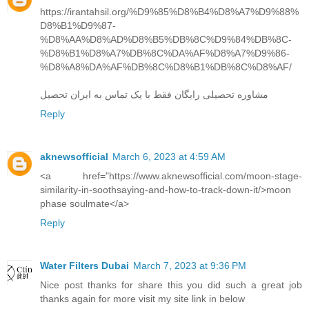
https://irantahsil.org/%D9%85%D8%B4%D8%A7%D9%88%
D8%B1%D9%87-
%D8%AA%D8%AD%D8%B5%DB%8C%D9%84%DB%8C-
%D8%B1%D8%A7%DB%8C%DA%AF%D8%A7%D9%86-
%D8%A8%DA%AF%DB%8C%D8%B1%DB%8C%D8%AF/
مشاوره تحصیلی رایگان فقط با یک تماس به ایران تحصیل
Reply
aknewsofficial
March 6, 2023 at 4:59 AM
<a href="https://www.aknewsofficial.com/moon-stage-
similarity-in-soothsaying-and-how-to-track-down-it/>moon
phase soulmate</a>
Reply
Water Filters Dubai
March 7, 2023 at 9:36 PM
Nice post thanks for share this you did such a great job
thanks again for more visit my site link in below