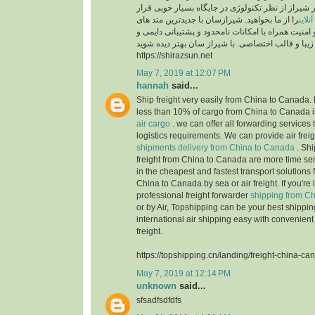
ر شیراز از نظر تکنولوژی در جایگاه بسیار خوبی قرار
لاین
را از ما بخواهید. شیرازسان با جدیدترین متد های
 امنیت همراه با امکانات نامحدود و پشتیبانی دایمی و
https://shirazsun.net
May 7, 2019 at 12:07 PM
hannah
said...
Ship freight very easily from China to Canada. 
less than 10% of cargo from China to Canada i
air cargo
. we can offer all forwarding services t
logistics requirements. We can provide air freig
shipments delivery from China to Canada
. Shi
freight from China to Canada are more time sen
in the cheapest and fastest transport solutions 
China to Canada by sea or air freight. If you're 
professional freight forwarder
shipping from C
or by Air, Topshipping can be your best shippi
international air shipping easy with convenient
freight.
https://topshipping.cn/landing/freight-china-ca
May 7, 2019 at 12:14 PM
unknown
said...
sfsadfsdfdfs