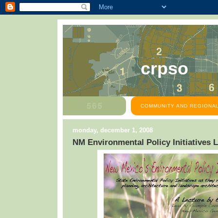
crpso
COMMUNITY AND REGIONAL
monday, december 1, 2008
NM Environmental Policy Initiatives L