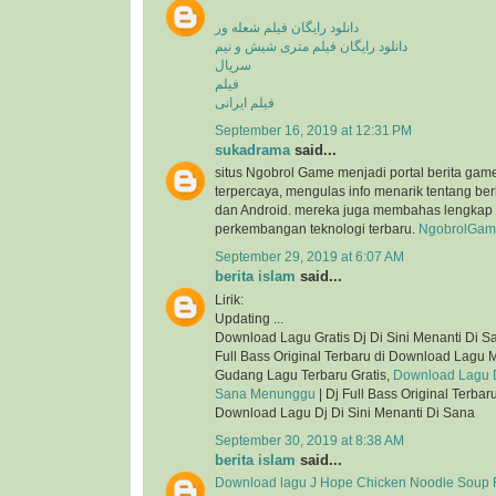
دانلود رایگان فیلم شعله ور
دانلود رایگان فیلم متری شیش و نیم
سریال
فیلم
فیلم ایرانی
September 16, 2019 at 12:31 PM
sukadrama
said...
situs Ngobrol Game menjadi portal berita gam
terpercaya, mengulas info menarik tentang be
dan Android. mereka juga membahas lengkap 
perkembangan teknologi terbaru.
NgobrolGam
September 29, 2019 at 6:07 AM
berita islam
said...
Lirik:
Updating ...
Download Lagu Gratis Dj Di Sini Menanti Di 
Full Bass Original Terbaru di Download Lagu 
Gudang Lagu Terbaru Gratis,
Download Lagu Dj
Sana Menunggu
| Dj Full Bass Original Terba
Download Lagu Dj Di Sini Menanti Di Sana
September 30, 2019 at 8:38 AM
berita islam
said...
Download lagu J Hope Chicken Noodle Soup F