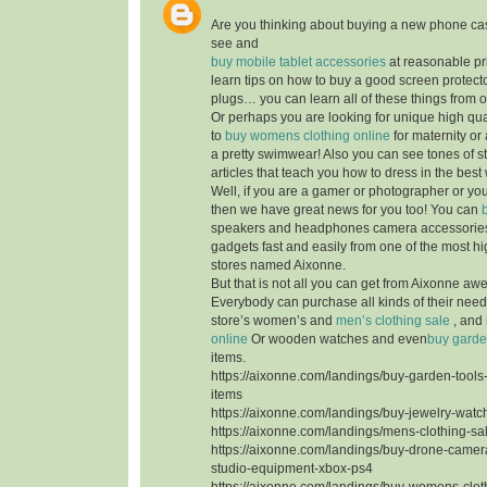
Are you thinking about buying a new phone ca
see and
buy mobile tablet accessories
at reasonable pr
learn tips on how to buy a good screen protecto
plugs… you can learn all of these things from 
Or perhaps you are looking for unique high qua
to
buy womens clothing online
for maternity or
a pretty swimwear! Also you can see tones of s
articles that teach you how to dress in the best
Well, if you are a gamer or photographer or yo
then we have great news for you too! You can
speakers and headphones camera accessorie
gadgets fast and easily from one of the most hi
stores named Aixonne.
But that is not all you can get from Aixonne aw
Everybody can purchase all kinds of their nee
store’s women’s and
men’s clothing sale
, and
online
Or wooden watches and even
buy garde
items.
https://aixonne.com/landings/buy-garden-tool
items
https://aixonne.com/landings/buy-jewelry-watc
https://aixonne.com/landings/mens-clothing-s
https://aixonne.com/landings/buy-drone-came
studio-equipment-xbox-ps4
https://aixonne.com/landings/buy-womens-clot