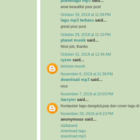
planetlagu mp3
said...
wow beautiful your post
October 29, 2018 at 11:09 PM
lagu mp3 terbaru
said...
great your post
October 29, 2018 at 11:10 PM
planet musik
said...
Nice job, thanks
October 31, 2018 at 12:46 AM
ryzen
said...
belanja murah
November 6, 2018 at 11:38 PM
download mp3
said...
nice
November 7, 2018 at 10:03 PM
itarrynn
said...
Kumpulan lagu dangdut,pop dan cover lagu d
November 29, 2018 at 8:23 PM
anonymous said...
stafaband
download lagu
download mp3