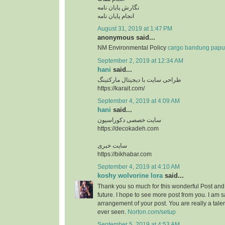
نگارش پایان نامه
انجام پایان نامه
August 31, 2019 at 1:47 PM
anonymous said...
NM Environmental Policy
cargo bandung pap
September 2, 2019 at 12:34 AM
hani
said...
طراحی سایت با دیجیتال مارکتینگ
https://karait.com/
September 4, 2019 at 4:09 AM
hani
said...
سایت خصصی دکوراسیون
https://decokadeh.com
سایت خبری
https://bikhabar.com
September 4, 2019 at 4:10 AM
koshy wolvorine lora
said...
Thank you so much for this wonderful Post and a
future. I hope to see more post from you. I am sa
arrangement of your post. You are really a tale
ever seen.
Norton.com/setup
September 5, 2019 at 4:53 AM