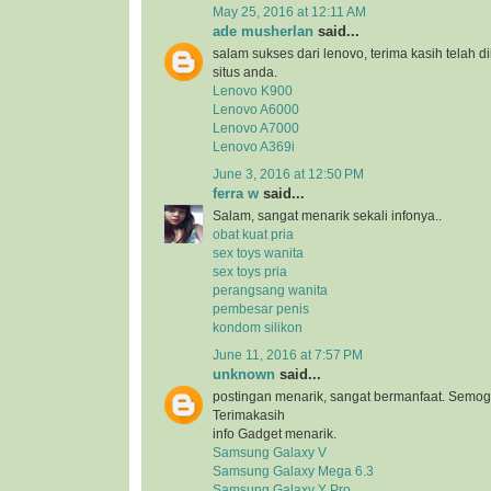
May 25, 2016 at 12:11 AM
ade musherlan
said...
salam sukses dari lenovo, terima kasih telah d
situs anda.
Lenovo K900
Lenovo A6000
Lenovo A7000
Lenovo A369i
June 3, 2016 at 12:50 PM
ferra w
said...
Salam, sangat menarik sekali infonya..
obat kuat pria
sex toys wanita
sex toys pria
perangsang wanita
pembesar penis
kondom silikon
June 11, 2016 at 7:57 PM
unknown
said...
postingan menarik, sangat bermanfaat. Semog
Terimakasih
info Gadget menarik.
Samsung Galaxy V
Samsung Galaxy Mega 6.3
Samsung Galaxy Y Pro