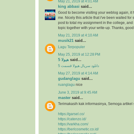
May 21, 2019 at 4:01 AM
king abbasi
said...
Good to become visiting your weblog again, it
me. Nicely this article that i've been waited for s
post to total my assignment in the college, and
topic together with your write-up. Thanks, goo
May 21, 2019 at 4:10 AM
musik21
said...
Lagu Terpopuler
May 25, 2019 at 12:28 PM
هیولا 5
said...
دانلود سریال هیولا قسمت 5
May 27, 2019 at 4:14 AM
gudanglagu
said...
ruanglagu
nice
June 3, 2019 at 9:45 AM
master
said...
Terimakasih kak informasinya, Semoga artikel
https://garsel.co/
https://catenzo.id/
https://varkha.com/
https://berlcosmetic.co.id/