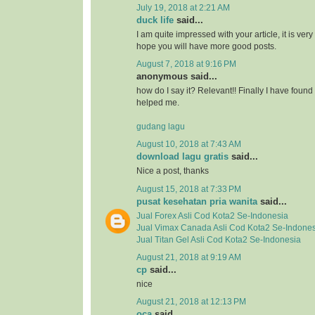
July 19, 2018 at 2:21 AM
duck life
said...
I am quite impressed with your article, it is ver
hope you will have more good posts.
August 7, 2018 at 9:16 PM
anonymous said...
how do I say it? Relevant!! Finally I have fou
helped me.
gudang lagu
August 10, 2018 at 7:43 AM
download lagu gratis
said...
Nice a post, thanks
August 15, 2018 at 7:33 PM
pusat kesehatan pria wanita
said...
Jual
Forex Asli
Cod Kota2 Se-Indonesia
Jual
Vimax Canada Asli
Cod Kota2 Se-Indones
Jual
Titan Gel Asli
Cod Kota2 Se-Indonesia
August 21, 2018 at 9:19 AM
cp
said...
nice
August 21, 2018 at 12:13 PM
oca
said...