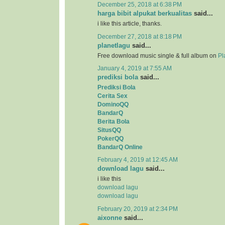
December 25, 2018 at 6:38 PM
harga bibit alpukat berkualitas
said...
i like this article, thanks.
December 27, 2018 at 8:18 PM
planetlagu
said...
Free download music single & full album on
Pl
January 4, 2019 at 7:55 AM
prediksi bola
said...
Prediksi Bola
Cerita Sex
DominoQQ
BandarQ
Berita Bola
SitusQQ
PokerQQ
BandarQ Online
February 4, 2019 at 12:45 AM
download lagu
said...
i like this
download lagu
download lagu
February 20, 2019 at 2:34 PM
aixonne
said...