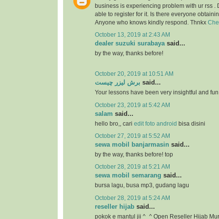
business is experiencing problem with ur rss .
able to register for it. Is there everyone obtaini
Anyone who knows kindly respond. Thnkx
Che
October 13, 2019 at 2:43 AM
dealer suzuki surabaya
said...
by the way, thanks before!
October 20, 2019 at 10:51 AM
برش لیزر چیست
said...
Your lessons have been very insightful and fun
October 23, 2019 at 5:42 AM
salam
said...
hello bro,, cari
edit foto android
bisa disini
October 27, 2019 at 5:52 AM
sewa mobil banjarmasin
said...
by the way, thanks before! top
October 28, 2019 at 5:21 AM
sewa mobil semarang
said...
bursa lagu, busa mp3, gudang lagu
October 28, 2019 at 5:24 AM
reseller hijab
said...
pokok e mantul jii ^_^ Open Reseller Hijab Mu