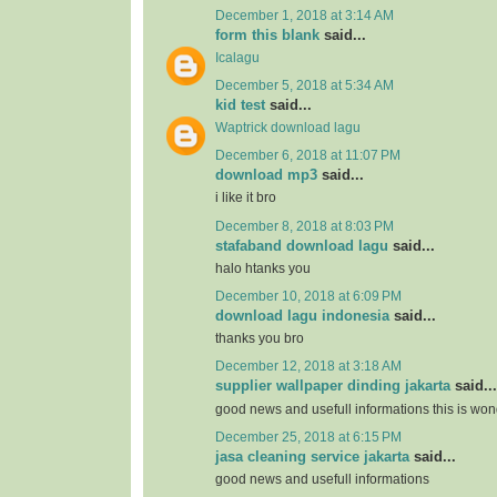
December 1, 2018 at 3:14 AM
form this blank
said...
Icalagu
December 5, 2018 at 5:34 AM
kid test
said...
Waptrick download lagu
December 6, 2018 at 11:07 PM
download mp3
said...
i like it bro
December 8, 2018 at 8:03 PM
stafaband download lagu
said...
halo htanks you
December 10, 2018 at 6:09 PM
download lagu indonesia
said...
thanks you bro
December 12, 2018 at 3:18 AM
supplier wallpaper dinding jakarta
said...
good news and usefull informations this is won
December 25, 2018 at 6:15 PM
jasa cleaning service jakarta
said...
good news and usefull informations