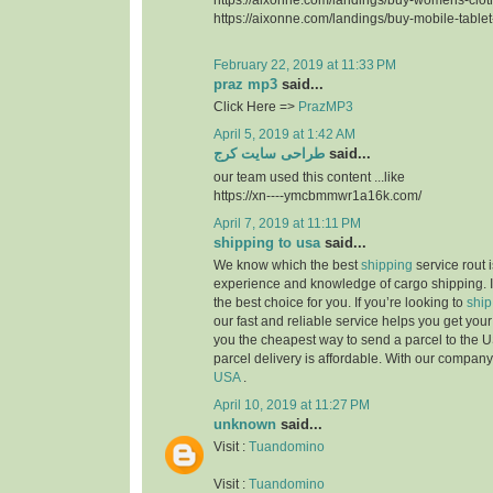
https://aixonne.com/landings/buy-mobile-table
February 22, 2019 at 11:33 PM
praz mp3
said...
Click Here =>
PrazMP3
April 5, 2019 at 1:42 AM
طراحی سایت کرج
said...
our team used this content ...like
https://xn----ymcbmmwr1a16k.com/
April 7, 2019 at 11:11 PM
shipping to usa
said...
We know which the best
shipping
service rout 
experience and knowledge of cargo shipping. I
the best choice for you. If you’re looking to
ship
our fast and reliable service helps you get yo
you the cheapest way to send a parcel to the U
parcel delivery is affordable. With our compan
USA
.
April 10, 2019 at 11:27 PM
unknown
said...
Visit :
Tuandomino
Visit :
Tuandomino