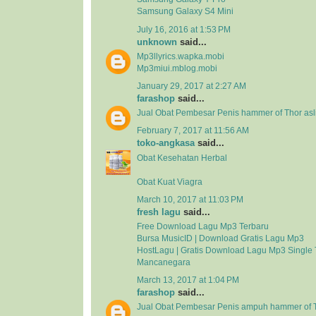
Samsung Galaxy S4 Mini
July 16, 2016 at 1:53 PM
unknown
said...
Mp3llyrics.wapka.mobi
Mp3miui.mblog.mobi
January 29, 2017 at 2:27 AM
farashop
said...
Jual Obat Pembesar Penis hammer of Thor asli
February 7, 2017 at 11:56 AM
toko-angkasa
said...
Obat Kesehatan Herbal
Obat Kuat Viagra
March 10, 2017 at 11:03 PM
fresh lagu
said...
Free Download Lagu Mp3 Terbaru
Bursa MusicID | Download Gratis Lagu Mp3
HostLagu | Gratis Download Lagu Mp3 Single 
Mancanegara
March 13, 2017 at 1:04 PM
farashop
said...
Jual Obat Pembesar Penis ampuh hammer of 