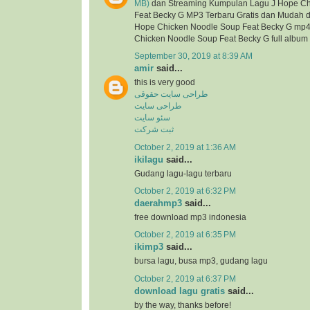
MB)
dan Streaming Kumpulan Lagu J Hope Ch
Feat Becky G MP3 Terbaru Gratis dan Mudah din
Hope Chicken Noodle Soup Feat Becky G mp4, 
Chicken Noodle Soup Feat Becky G full album
September 30, 2019 at 8:39 AM
amir
said...
this is very good
طراحی سایت حقوقی
طراحی سایت
سئو سایت
ثبت شرکت
October 2, 2019 at 1:36 AM
ikilagu
said...
Gudang lagu-lagu terbaru
October 2, 2019 at 6:32 PM
daerahmp3
said...
free download mp3 indonesia
October 2, 2019 at 6:35 PM
ikimp3
said...
bursa lagu, busa mp3, gudang lagu
October 2, 2019 at 6:37 PM
download lagu gratis
said...
by the way, thanks before!