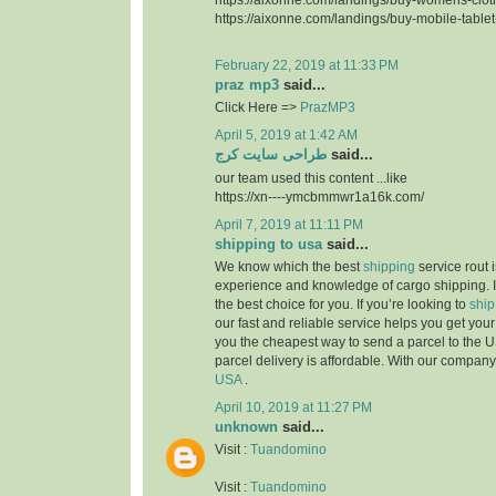
https://aixonne.com/landings/buy-mobile-table
February 22, 2019 at 11:33 PM
praz mp3
said...
Click Here =>
PrazMP3
April 5, 2019 at 1:42 AM
طراحی سایت کرج
said...
our team used this content ...like
https://xn----ymcbmmwr1a16k.com/
April 7, 2019 at 11:11 PM
shipping to usa
said...
We know which the best
shipping
service rout 
experience and knowledge of cargo shipping. I
the best choice for you. If you’re looking to
ship
our fast and reliable service helps you get yo
you the cheapest way to send a parcel to the U
parcel delivery is affordable. With our compan
USA
.
April 10, 2019 at 11:27 PM
unknown
said...
Visit :
Tuandomino
Visit :
Tuandomino