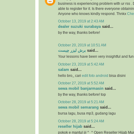
business is experiencing problem with ur rss .
able to register for it. Is there everyone obtaini
Anyone who knows kindly respond. Thnkx
Che
October 13, 2019 at 2:43 AM
dealer suzuki surabaya
said...
by the way, thanks before!
October 20, 2019 at 10:51 AM
برش لیزر چیست
said...
Your lessons have been very insightful and fun
October 23, 2019 at 5:42 AM
salam
said...
hello bro,, cari
edit foto android
bisa disini
October 27, 2019 at 5:52 AM
sewa mobil banjarmasin
said...
by the way, thanks before! top
October 28, 2019 at 5:21 AM
sewa mobil semarang
said...
bursa lagu, busa mp3, gudang lagu
October 28, 2019 at 5:24 AM
reseller hijab
said...
pokok e mantul jii ^_^ Open Reseller Hijab Mu