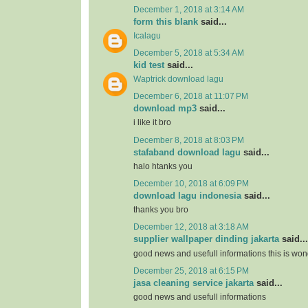
December 1, 2018 at 3:14 AM
form this blank
said...
Icalagu
December 5, 2018 at 5:34 AM
kid test
said...
Waptrick download lagu
December 6, 2018 at 11:07 PM
download mp3
said...
i like it bro
December 8, 2018 at 8:03 PM
stafaband download lagu
said...
halo htanks you
December 10, 2018 at 6:09 PM
download lagu indonesia
said...
thanks you bro
December 12, 2018 at 3:18 AM
supplier wallpaper dinding jakarta
said...
good news and usefull informations this is won
December 25, 2018 at 6:15 PM
jasa cleaning service jakarta
said...
good news and usefull informations