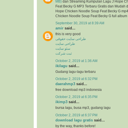
MB)
dan Streaming Kumpulan Lagu J Hope Ch
Feat Becky G MP3 Terbaru Gratis dan Mudah din
Hope Chicken Noodle Soup Feat Becky G mp4, 
Chicken Noodle Soup Feat Becky G full album
September 30, 2019 at 8:39 AM
amir
said...
this is very good
طراحی سایت حقوقی
طراحی سایت
سئو سایت
ثبت شرکت
October 2, 2019 at 1:36 AM
ikilagu
said...
Gudang lagu-lagu terbaru
October 2, 2019 at 6:32 PM
daerahmp3
said...
free download mp3 indonesia
October 2, 2019 at 6:35 PM
ikimp3
said...
bursa lagu, busa mp3, gudang lagu
October 2, 2019 at 6:37 PM
download lagu gratis
said...
by the way, thanks before!