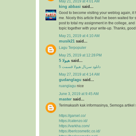
May 21, 2019 at 4:01 AM
king abbasi
said...
Good to become visiting your weblog again, it
me. Nicely this article that i've been waited for s
post to total my assignment in the college, and
topic together with your write-up. Thanks, goo
May 21, 2019 at 4:10 AM
musik21
said...
Lagu Terpopuler
May 25, 2019 at 12:28 PM
هیولا 5
said...
دانلود سریال هیولا قسمت 5
May 27, 2019 at 4:14 AM
gudanglagu
said...
ruanglagu
nice
June 3, 2019 at 9:45 AM
master
said...
Terimakasih kak informasinya, Semoga artikel
https://garsel.co/
https://catenzo.id/
https://varkha.com/
https://berlcosmetic.co.id/