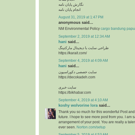
نگارش پایان نامه
انجام پایان نامه
August 31, 2019 at 1:47 PM
anonymous said...
NM Environmental Policy
cargo bandung pap
September 2, 2019 at 12:34 AM
hani
said...
طراحی سایت با دیجیتال مارکتینگ
https://karait.com/
September 4, 2019 at 4:09 AM
hani
said...
سایت خصصی دکوراسیون
https://decokadeh.com
سایت خبری
https://bikhabar.com
September 4, 2019 at 4:10 AM
koshy wolvorine lora
said...
Thank you so much for this wonderful Post and a
future. I hope to see more post from you. I am sa
arrangement of your post. You are really a tale
ever seen.
Norton.com/setup
September 5, 2019 at 4:53 AM