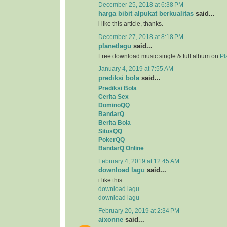
December 25, 2018 at 6:38 PM
harga bibit alpukat berkualitas
said...
i like this article, thanks.
December 27, 2018 at 8:18 PM
planetlagu
said...
Free download music single & full album on
Pl
January 4, 2019 at 7:55 AM
prediksi bola
said...
Prediksi Bola
Cerita Sex
DominoQQ
BandarQ
Berita Bola
SitusQQ
PokerQQ
BandarQ Online
February 4, 2019 at 12:45 AM
download lagu
said...
i like this
download lagu
download lagu
February 20, 2019 at 2:34 PM
aixonne
said...