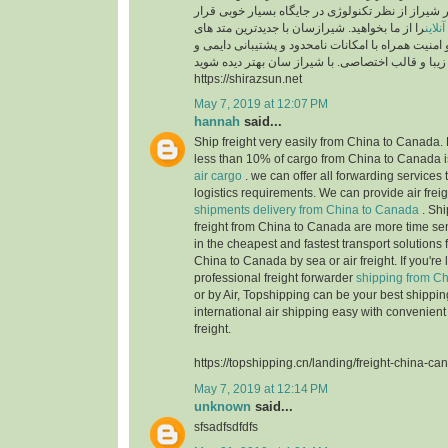
ر شیراز از نظر تکنولوژی در جایگاه بسیار خوبی قرار
لاین
را از ما بخواهید. شیرازسان با جدیدترین متد های
 امنیت همراه با امکانات نامحدود و پشتیبانی دایمی و
https://shirazsun.net
May 7, 2019 at 12:07 PM
hannah
said...
Ship freight very easily from China to Canada. 
less than 10% of cargo from China to Canada i
air cargo
. we can offer all forwarding services t
logistics requirements. We can provide air freig
shipments delivery from China to Canada
. Shi
freight from China to Canada are more time sen
in the cheapest and fastest transport solutions 
China to Canada by sea or air freight. If you're 
professional freight forwarder
shipping from C
or by Air, Topshipping can be your best shippi
international air shipping easy with convenient
freight.
https://topshipping.cn/landing/freight-china-ca
May 7, 2019 at 12:14 PM
unknown
said...
sfsadfsdfdfs