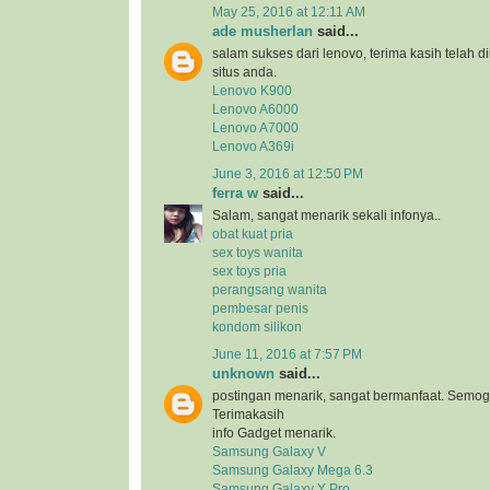
May 25, 2016 at 12:11 AM
ade musherlan
said...
salam sukses dari lenovo, terima kasih telah d
situs anda.
Lenovo K900
Lenovo A6000
Lenovo A7000
Lenovo A369i
June 3, 2016 at 12:50 PM
ferra w
said...
Salam, sangat menarik sekali infonya..
obat kuat pria
sex toys wanita
sex toys pria
perangsang wanita
pembesar penis
kondom silikon
June 11, 2016 at 7:57 PM
unknown
said...
postingan menarik, sangat bermanfaat. Semog
Terimakasih
info Gadget menarik.
Samsung Galaxy V
Samsung Galaxy Mega 6.3
Samsung Galaxy Y Pro