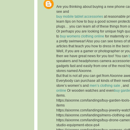
Are you thinking about buying a new phone ca
see and
buy mobile tablet accessories
at reasonable pr
learn tips on how to buy a good screen protecto
plugs… you can learn all of these things from 
Or perhaps you are looking for unique high qua
to
buy womens clothing online
for maternity or
a pretty swimwear! Also you can see tones of s
articles that teach you how to dress in the best
Well, if you are a gamer or photographer or yo
then we have great news for you too! You can
speakers and headphones camera accessorie
gadgets fast and easily from one of the most hi
stores named Aixonne.
But that is not all you can get from Aixonne aw
Everybody can purchase all kinds of their nee
store’s women’s and
men’s clothing sale
, and
online
Or wooden watches and even
buy garde
items.
https://aixonne.com/landings/buy-garden-tool
items
https://aixonne.com/landings/buy-jewelry-watc
https://aixonne.com/landings/mens-clothing-s
https://aixonne.com/landings/buy-drone-came
studio-equipment-xbox-ps4
https://aixonne.com/landings/buy-womens-clot