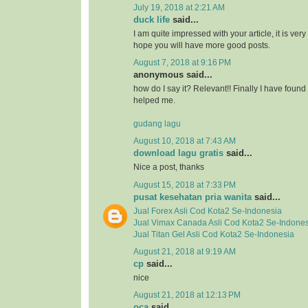
July 19, 2018 at 2:21 AM
duck life
said...
I am quite impressed with your article, it is ver
hope you will have more good posts.
August 7, 2018 at 9:16 PM
anonymous said...
how do I say it? Relevant!! Finally I have fou
helped me.
gudang lagu
August 10, 2018 at 7:43 AM
download lagu gratis
said...
Nice a post, thanks
August 15, 2018 at 7:33 PM
pusat kesehatan pria wanita
said...
Jual
Forex Asli
Cod Kota2 Se-Indonesia
Jual
Vimax Canada Asli
Cod Kota2 Se-Indones
Jual
Titan Gel Asli
Cod Kota2 Se-Indonesia
August 21, 2018 at 9:19 AM
cp
said...
nice
August 21, 2018 at 12:13 PM
oca
said...