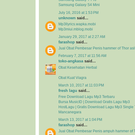
Samsung Galaxy S4 Mini
July 16, 2016 at 1:53 PM
unknown
said...
Mp3llyrics.wapka.mobi
Mp3miui.mblog.mobi
January 29, 2017 at 2:27 AM
farashop
said...
Jual Obat Pembesar Penis hammer of Thor asli
February 7, 2017 at 11:56 AM
toko-angkasa
said...
Obat Kesehatan Herbal
Obat Kuat Viagra
March 10, 2017 at 11:03 PM
fresh lagu
said...
Free Download Lagu Mp3 Terbaru
Bursa MusicID | Download Gratis Lagu Mp3
HostLagu | Gratis Download Lagu Mp3 Single 
Mancanegara
March 13, 2017 at 1:04 PM
farashop
said...
Jual Obat Pembesar Penis ampuh hammer of 