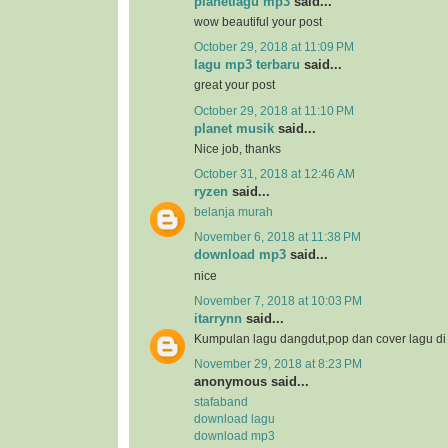
planetlagu mp3
said...
wow beautiful your post
October 29, 2018 at 11:09 PM
lagu mp3 terbaru
said...
great your post
October 29, 2018 at 11:10 PM
planet musik
said...
Nice job, thanks
October 31, 2018 at 12:46 AM
ryzen
said...
belanja murah
November 6, 2018 at 11:38 PM
download mp3
said...
nice
November 7, 2018 at 10:03 PM
itarrynn
said...
Kumpulan lagu dangdut,pop dan cover lagu d
November 29, 2018 at 8:23 PM
anonymous said...
stafaband
download lagu
download mp3