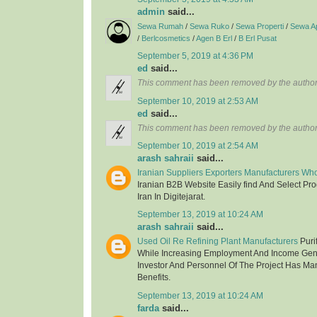
admin
said...
Sewa Rumah
/
Sewa Ruko
/
Sewa Properti
/
Sewa A
/
Berlcosmetics
/
Agen B Erl
/
B Erl Pusat
September 5, 2019 at 4:36 PM
ed
said...
This comment has been removed by the author
September 10, 2019 at 2:53 AM
ed
said...
This comment has been removed by the author
September 10, 2019 at 2:54 AM
arash sahraii
said...
Iranian Suppliers Exporters Manufacturers Wh
Iranian B2B Website Easily find And Select Pr
Iran In Digitejarat.
September 13, 2019 at 10:24 AM
arash sahraii
said...
Used Oil Re Refining Plant Manufacturers
Purif
While Increasing Employment And Income Gen
Investor And Personnel Of The Project Has Ma
Benefits.
September 13, 2019 at 10:24 AM
farda
said...