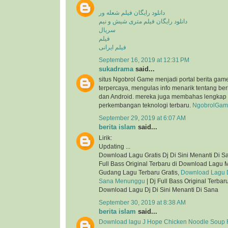
دانلود رایگان فیلم شعله ور
دانلود رایگان فیلم متری شیش و نیم
سریال
فیلم
فیلم ایرانی
September 16, 2019 at 12:31 PM
sukadrama
said...
situs Ngobrol Game menjadi portal berita gam
terpercaya, mengulas info menarik tentang be
dan Android. mereka juga membahas lengkap 
perkembangan teknologi terbaru.
NgobrolGam
September 29, 2019 at 6:07 AM
berita islam
said...
Lirik:
Updating ...
Download Lagu Gratis Dj Di Sini Menanti Di 
Full Bass Original Terbaru di Download Lagu 
Gudang Lagu Terbaru Gratis,
Download Lagu Dj
Sana Menunggu
| Dj Full Bass Original Terba
Download Lagu Dj Di Sini Menanti Di Sana
September 30, 2019 at 8:38 AM
berita islam
said...
Download lagu J Hope Chicken Noodle Soup F