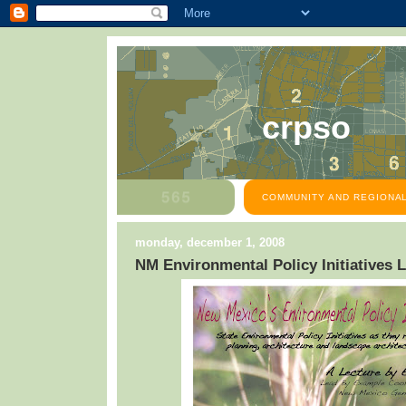
crpso
COMMUNITY AND REGIONAL
monday, december 1, 2008
NM Environmental Policy Initiatives L