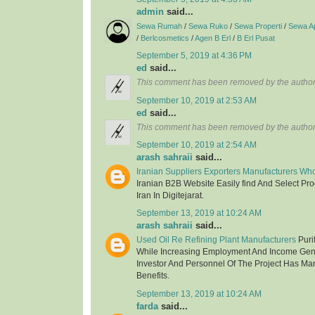
admin
said...
Sewa Rumah
/
Sewa Ruko
/
Sewa Properti
/
Sewa A
/
Berlcosmetics
/
Agen B Erl
/
B Erl Pusat
September 5, 2019 at 4:36 PM
ed
said...
This comment has been removed by the author
September 10, 2019 at 2:53 AM
ed
said...
This comment has been removed by the author
September 10, 2019 at 2:54 AM
arash sahraii
said...
Iranian Suppliers Exporters Manufacturers Wh
Iranian B2B Website Easily find And Select Pr
Iran In Digitejarat.
September 13, 2019 at 10:24 AM
arash sahraii
said...
Used Oil Re Refining Plant Manufacturers
Purif
While Increasing Employment And Income Gen
Investor And Personnel Of The Project Has Ma
Benefits.
September 13, 2019 at 10:24 AM
farda
said...