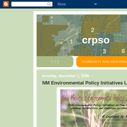
crpso
COMMUNITY AND REGIONAL
monday, december 1, 2008
NM Environmental Policy Initiatives L