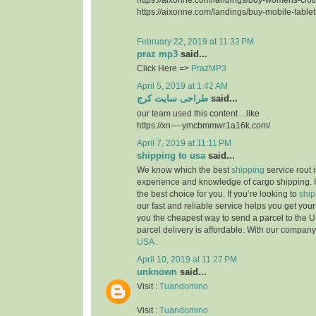
https://aixonne.com/landings/buy-mobile-table
February 22, 2019 at 11:33 PM
praz mp3
said...
Click Here =>
PrazMP3
April 5, 2019 at 1:42 AM
طراحی سایت کرج
said...
our team used this content ...like
https://xn----ymcbmmwr1a16k.com/
April 7, 2019 at 11:11 PM
shipping to usa
said...
We know which the best
shipping
service rout 
experience and knowledge of cargo shipping. I
the best choice for you. If you’re looking to
ship
our fast and reliable service helps you get yo
you the cheapest way to send a parcel to the U
parcel delivery is affordable. With our compan
USA
.
April 10, 2019 at 11:27 PM
unknown
said...
Visit :
Tuandomino
Visit :
Tuandomino