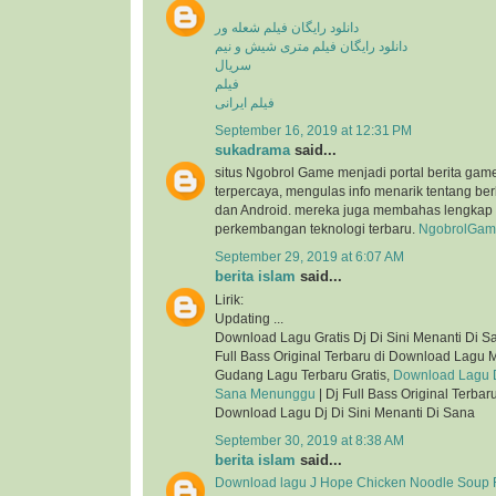
دانلود رایگان فیلم شعله ور
دانلود رایگان فیلم متری شیش و نیم
سریال
فیلم
فیلم ایرانی
September 16, 2019 at 12:31 PM
sukadrama
said...
situs Ngobrol Game menjadi portal berita gam
terpercaya, mengulas info menarik tentang be
dan Android. mereka juga membahas lengkap 
perkembangan teknologi terbaru.
NgobrolGam
September 29, 2019 at 6:07 AM
berita islam
said...
Lirik:
Updating ...
Download Lagu Gratis Dj Di Sini Menanti Di 
Full Bass Original Terbaru di Download Lagu 
Gudang Lagu Terbaru Gratis,
Download Lagu Dj
Sana Menunggu
| Dj Full Bass Original Terba
Download Lagu Dj Di Sini Menanti Di Sana
September 30, 2019 at 8:38 AM
berita islam
said...
Download lagu J Hope Chicken Noodle Soup F