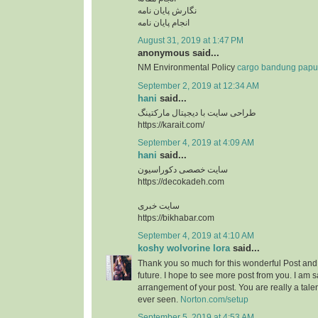
نگارش پایان نامه
انجام پایان نامه
August 31, 2019 at 1:47 PM
anonymous said...
NM Environmental Policy
cargo bandung pap
September 2, 2019 at 12:34 AM
hani
said...
طراحی سایت با دیجیتال مارکتینگ
https://karait.com/
September 4, 2019 at 4:09 AM
hani
said...
سایت خصصی دکوراسیون
https://decokadeh.com
سایت خبری
https://bikhabar.com
September 4, 2019 at 4:10 AM
koshy wolvorine lora
said...
Thank you so much for this wonderful Post and a
future. I hope to see more post from you. I am sa
arrangement of your post. You are really a tale
ever seen.
Norton.com/setup
September 5, 2019 at 4:53 AM