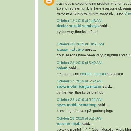
business is experiencing problem with ur rss .
able to register for it. Is there everyone obtaini
Anyone who knows kindly respond. Thnkx
Che
October 13, 2019 at 2:43 AM
dealer suzuki surabaya
said...
by the way, thanks before!
October 20, 2019 at 10:51 AM
برش لیزر چیست
said...
Your lessons have been very insightful and fun
October 23, 2019 at 5:42 AM
salam
said...
hello bro,, cari
edit foto android
bisa disini
October 27, 2019 at 5:52 AM
sewa mobil banjarmasin
said...
by the way, thanks before! top
October 28, 2019 at 5:21 AM
sewa mobil semarang
said...
bursa lagu, busa mp3, gudang lagu
October 28, 2019 at 5:24 AM
reseller hijab
said...
pokok e mantul jii ^_^ Open Reseller Hijab Mu