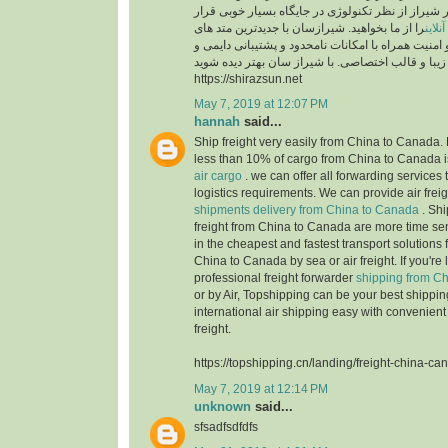
ر شیراز از نظر تکنولوژی در جایگاه بسیار خوبی قرار
لاین
را از ما بخواهید. شیرازسان با جدیدترین متد های
 امنیت همراه با امکانات نامحدود و پشتیبانی دایمی و
https://shirazsun.net
May 7, 2019 at 12:07 PM
hannah
said...
Ship freight very easily from China to Canada. 
less than 10% of cargo from China to Canada i
air cargo
. we can offer all forwarding services t
logistics requirements. We can provide air freig
shipments delivery from China to Canada
. Shi
freight from China to Canada are more time sen
in the cheapest and fastest transport solutions 
China to Canada by sea or air freight. If you're 
professional freight forwarder
shipping from C
or by Air, Topshipping can be your best shippi
international air shipping easy with convenient
freight.
https://topshipping.cn/landing/freight-china-ca
May 7, 2019 at 12:14 PM
unknown
said...
sfsadfsdfdfs