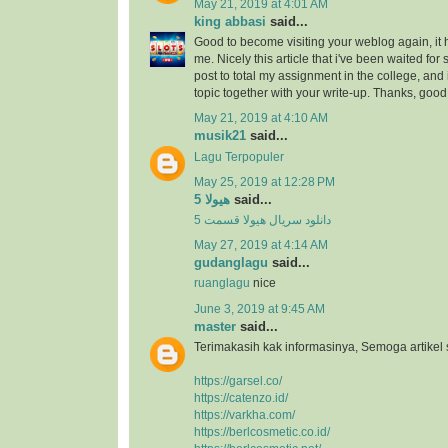
May 21, 2019 at 4:01 AM
king abbasi
said...
Good to become visiting your weblog again, it
me. Nicely this article that i've been waited for s
post to total my assignment in the college, and
topic together with your write-up. Thanks, goo
May 21, 2019 at 4:10 AM
musik21
said...
Lagu Terpopuler
May 25, 2019 at 12:28 PM
هیولا 5
said...
دانلود سریال هیولا قسمت 5
May 27, 2019 at 4:14 AM
gudanglagu
said...
ruanglagu
nice
June 3, 2019 at 9:45 AM
master
said...
Terimakasih kak informasinya, Semoga artikel
https://garsel.co/
https://catenzo.id/
https://varkha.com/
https://berlcosmetic.co.id/