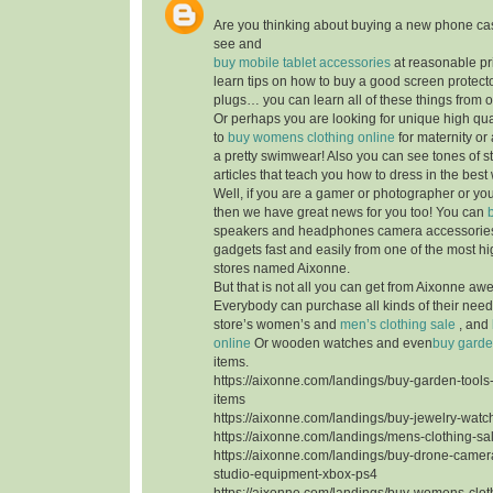
Are you thinking about buying a new phone ca
see and
buy mobile tablet accessories
at reasonable pr
learn tips on how to buy a good screen protecto
plugs… you can learn all of these things from 
Or perhaps you are looking for unique high qua
to
buy womens clothing online
for maternity or
a pretty swimwear! Also you can see tones of s
articles that teach you how to dress in the best
Well, if you are a gamer or photographer or yo
then we have great news for you too! You can
speakers and headphones camera accessorie
gadgets fast and easily from one of the most hi
stores named Aixonne.
But that is not all you can get from Aixonne aw
Everybody can purchase all kinds of their nee
store’s women’s and
men’s clothing sale
, and
online
Or wooden watches and even
buy garde
items.
https://aixonne.com/landings/buy-garden-tool
items
https://aixonne.com/landings/buy-jewelry-watc
https://aixonne.com/landings/mens-clothing-s
https://aixonne.com/landings/buy-drone-came
studio-equipment-xbox-ps4
https://aixonne.com/landings/buy-womens-clot