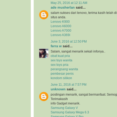
May 25, 2016 at 12:11 AM
ade musherlan
said...
salam sukses dari lenovo, terima kasih telah d
situs anda.
Lenovo K900
Lenovo A6000
Lenovo A7000
Lenovo A369i
June 3, 2016 at 12:50 PM
ferra w
said...
Salam, sangat menarik sekali infonya..
obat kuat pria
sex toys wanita
sex toys pria
perangsang wanita
pembesar penis
kondom silikon
June 11, 2016 at 7:57 PM
unknown
said...
postingan menarik, sangat bermanfaat. Semog
Terimakasih
info Gadget menarik.
Samsung Galaxy V
Samsung Galaxy Mega 6.3
Samsung Galaxy Y Pro