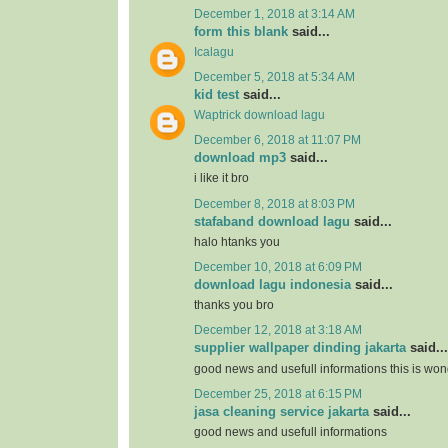
December 1, 2018 at 3:14 AM
form this blank
said...
Icalagu
December 5, 2018 at 5:34 AM
kid test
said...
Waptrick download lagu
December 6, 2018 at 11:07 PM
download mp3
said...
i like it bro
December 8, 2018 at 8:03 PM
stafaband download lagu
said...
halo htanks you
December 10, 2018 at 6:09 PM
download lagu indonesia
said...
thanks you bro
December 12, 2018 at 3:18 AM
supplier wallpaper dinding jakarta
said...
good news and usefull informations this is won
December 25, 2018 at 6:15 PM
jasa cleaning service jakarta
said...
good news and usefull informations