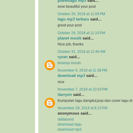
planetlagu mp3
said...
wow beautiful your post
October 29, 2018 at 11:09 PM
lagu mp3 terbaru
said...
great your post
October 29, 2018 at 11:10 PM
planet musik
said...
Nice job, thanks
October 31, 2018 at 12:46 AM
ryzen
said...
belanja murah
November 6, 2018 at 11:38 PM
download mp3
said...
nice
November 7, 2018 at 10:03 PM
itarrynn
said...
Kumpulan lagu dangdut,pop dan cover lagu d
November 29, 2018 at 8:23 PM
anonymous said...
stafaband
download lagu
download mp3