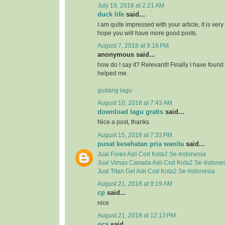
July 19, 2018 at 2:21 AM
duck life
said...
I am quite impressed with your article, it is ver
hope you will have more good posts.
August 7, 2018 at 9:16 PM
anonymous said...
how do I say it? Relevant!! Finally I have fou
helped me.
gudang lagu
August 10, 2018 at 7:43 AM
download lagu gratis
said...
Nice a post, thanks
August 15, 2018 at 7:33 PM
pusat kesehatan pria wanita
said...
Jual
Forex Asli
Cod Kota2 Se-Indonesia
Jual
Vimax Canada Asli
Cod Kota2 Se-Indones
Jual
Titan Gel Asli
Cod Kota2 Se-Indonesia
August 21, 2018 at 9:19 AM
cp
said...
nice
August 21, 2018 at 12:13 PM
oca
said...