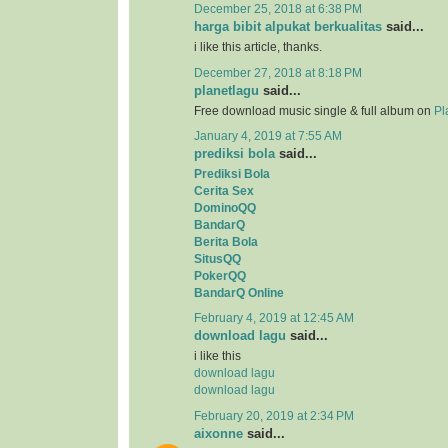
December 25, 2018 at 6:38 PM
harga bibit alpukat berkualitas
said...
i like this article, thanks.
December 27, 2018 at 8:18 PM
planetlagu
said...
Free download music single & full album on
Pl
January 4, 2019 at 7:55 AM
prediksi bola
said...
Prediksi Bola
Cerita Sex
DominoQQ
BandarQ
Berita Bola
SitusQQ
PokerQQ
BandarQ Online
February 4, 2019 at 12:45 AM
download lagu
said...
i like this
download lagu
download lagu
February 20, 2019 at 2:34 PM
aixonne
said...