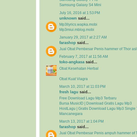
Samsung Galaxy S4 Mini
July 16, 2016 at 1:53 PM
unknown
said...
Mp3llyrics.wapka.mobi
Mp3miui.mblog.mobi
January 29, 2017 at 2:27 AM
farashop
said...
Jual Obat Pembesar Penis hammer of Thor asli
February 7, 2017 at 11:56 AM
toko-angkasa
said...
Obat Kesehatan Herbal
Obat Kuat Viagra
March 10, 2017 at 11:03 PM
fresh lagu
said...
Free Download Lagu Mp3 Terbaru
Bursa MusicID | Download Gratis Lagu Mp3
HostLagu | Gratis Download Lagu Mp3 Single 
Mancanegara
March 13, 2017 at 1:04 PM
farashop
said...
Jual Obat Pembesar Penis ampuh hammer of 