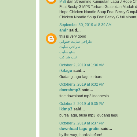
MB)
dan Streaming Kumpulan Lagu J Hope Ch
Feat Becky G MP3 Terbaru Gratis dan Mudah din
Hope Chicken Noodle Soup Feat Becky G mp4, 
Chicken Noodle Soup Feat Becky G full album
September 30, 2019 at 8:39 AM
amir
said...
this is very good
طراحی سایت حقوقی
طراحی سایت
سئو سایت
ثبت شرکت
October 2, 2019 at 1:36 AM
ikilagu
said...
Gudang lagu-lagu terbaru
October 2, 2019 at 6:32 PM
daerahmp3
said...
free download mp3 indonesia
October 2, 2019 at 6:35 PM
ikimp3
said...
bursa lagu, busa mp3, gudang lagu
October 2, 2019 at 6:37 PM
download lagu gratis
said...
by the way, thanks before!