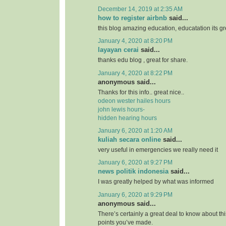
December 14, 2019 at 2:35 AM
how to register airbnb
said...
this blog amazing education, educatation its grea
January 4, 2020 at 8:20 PM
layayan cerai
said...
thanks edu blog , great for share.
January 4, 2020 at 8:22 PM
anonymous said...
Thanks for this info.. great nice..
odeon wester hailes hours
john lewis hours-
hidden hearing hours
January 6, 2020 at 1:20 AM
kuliah secara online
said...
very useful in emergencies we really need it
January 6, 2020 at 9:27 PM
news politik indonesia
said...
I was greatly helped by what was informed
January 6, 2020 at 9:29 PM
anonymous said...
There’s certainly a great deal to know about this 
points you’ve made.