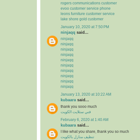
rogers communications customer
evoo customer service phone
leons furniture customer service
lake shore gold customer
January 10, 2020 at 7:50 PM
ninjaqq
said...
ninjaqq
ninjaqq
ninjaqq
ninjaqq
ninjaqq
ninjaqq
ninjaqq
ninjaqq
ninjaqq
ninjaqq
January 13, 2020 at 10:22 AM
kubaara
said...
thank you sooo much
فني ستلايت الكويت
February 6, 2020 at 1:40 AM
kubaara
said...
I like what you share, thank you so much
تنظيف منازل بالكويت