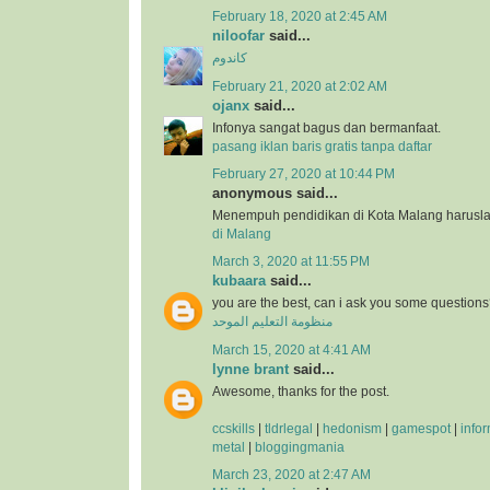
February 18, 2020 at 2:45 AM
niloofar
said...
کاندوم
February 21, 2020 at 2:02 AM
ojanx
said...
Infonya sangat bagus dan bermanfaat.
pasang iklan baris gratis tanpa daftar
February 27, 2020 at 10:44 PM
anonymous said...
Menempuh pendidikan di Kota Malang harusla
di Malang
March 3, 2020 at 11:55 PM
kubaara
said...
you are the best, can i ask you some question
منظومة التعليم الموحد
March 15, 2020 at 4:41 AM
lynne brant
said...
Awesome, thanks for the post.
ccskills
|
tldrlegal
|
hedonism
|
gamespot
|
info
metal
|
bloggingmania
March 23, 2020 at 2:47 AM