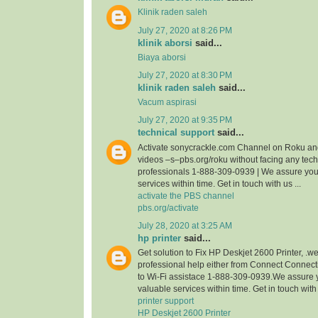
Klinik raden saleh
July 27, 2020 at 8:26 PM
klinik aborsi
said...
Biaya aborsi
July 27, 2020 at 8:30 PM
klinik raden saleh
said...
Vacum aspirasi
July 27, 2020 at 9:35 PM
technical support
said...
Activate sonycrackle.com Channel on Roku an
videos –s–pbs.org/roku without facing any techni
professionals 1-888-309-0939 | We assure you
services within time. Get in touch with us ...
activate the PBS channel
pbs.org/activate
July 28, 2020 at 3:25 AM
hp printer
said...
Get solution to Fix HP Deskjet 2600 Printer, 
professional help either from Connect Connec
to Wi-Fi assistace 1-888-309-0939.We assure 
valuable services within time. Get in touch wit
printer support
HP Deskjet 2600 Printer