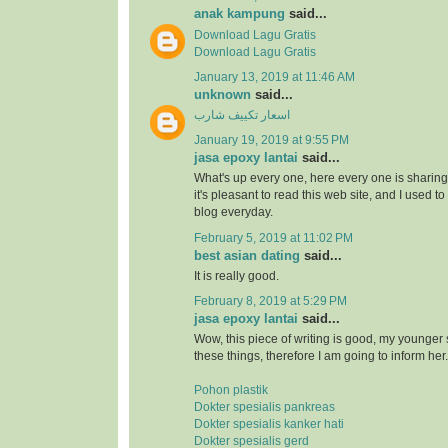
anak kampung
said...
Download Lagu Gratis
Download Lagu Gratis
January 13, 2019 at 11:46 AM
unknown
said...
اسعار تكييف شارب
January 19, 2019 at 9:55 PM
jasa epoxy lantai
said...
What's up every one, here every one is sharin
it's pleasant to read this web site, and I used to 
blog everyday.
February 5, 2019 at 11:02 PM
best asian dating
said...
It is really good.
February 8, 2019 at 5:29 PM
jasa epoxy lantai
said...
Wow, this piece of writing is good, my younger s
these things, therefore I am going to inform her.
Pohon plastik
Dokter spesialis pankreas
Dokter spesialis kanker hati
Dokter spesialis gerd