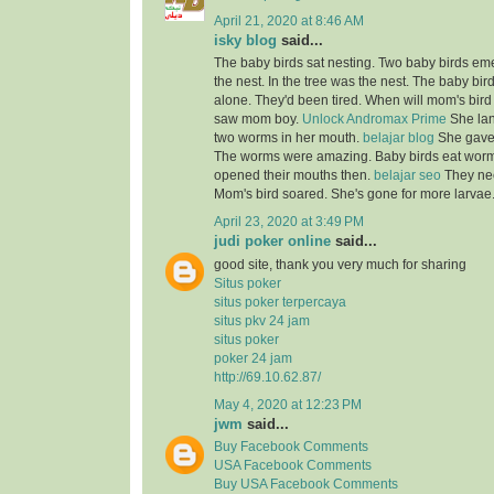
April 21, 2020 at 8:46 AM
isky blog
said...
The baby birds sat nesting. Two baby birds em
the nest. In the tree was the nest. The baby bi
alone. They'd been tired. When will mom's bir
saw mom boy.
Unlock Andromax Prime
She lan
two worms in her mouth.
belajar blog
She gave
The worms were amazing. Baby birds eat worms
opened their mouths then.
belajar seo
They nee
Mom's bird soared. She's gone for more larvae
April 23, 2020 at 3:49 PM
judi poker online
said...
good site, thank you very much for sharing
Situs poker
situs poker terpercaya
situs pkv 24 jam
situs poker
poker 24 jam
http://69.10.62.87/
May 4, 2020 at 12:23 PM
jwm
said...
Buy Facebook Comments
USA Facebook Comments
Buy USA Facebook Comments