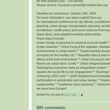
file with abstract (200 – 250 words).
Please send to: Suzanne.Lennard@LivableCities.org
Deadline for submission: October 15th, 2008
For more information, see www.LivableCities.org
An international conference for city officials, practition
planning, urban design, transportation planning, archit
architecture, health policy and social sciences from man
share ideas, and establish working relationships.
Paper topics include:
Urban Design & planning for physical & social health *
& bike networks ** Active living & the walkable, bikeabl
achievements in urban transit ** Transit oriented deve
principles for the healthy city ** Beautiful cities & well
effects of the built environment ** Urban housing to inte
Mixed-use urban fabric & infill ** Urban villages/Subur
Redesigning suburban malls as village/town centers *
squares for social life & civic engagement ** Teaching 
Achieving LEED Gold ** LEED Neighborhood Develop
participation in architecture and urban design ** Regio
sustainability ** Traditional urban planning ** Historic
we learn from Europe?
posted by
crp gsa
at
10:27 am
895 comments: