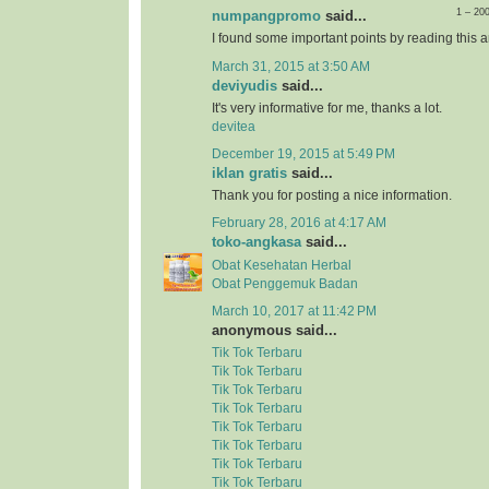
1 – 20
numpangpromo
said...
I found some important points by reading this ar
March 31, 2015 at 3:50 AM
deviyudis
said...
It's very informative for me, thanks a lot.
devitea
December 19, 2015 at 5:49 PM
iklan gratis
said...
Thank you for posting a nice information.
February 28, 2016 at 4:17 AM
toko-angkasa
said...
Obat Kesehatan Herbal
Obat Penggemuk Badan
March 10, 2017 at 11:42 PM
anonymous said...
Tik Tok Terbaru
Tik Tok Terbaru
Tik Tok Terbaru
Tik Tok Terbaru
Tik Tok Terbaru
Tik Tok Terbaru
Tik Tok Terbaru
Tik Tok Terbaru