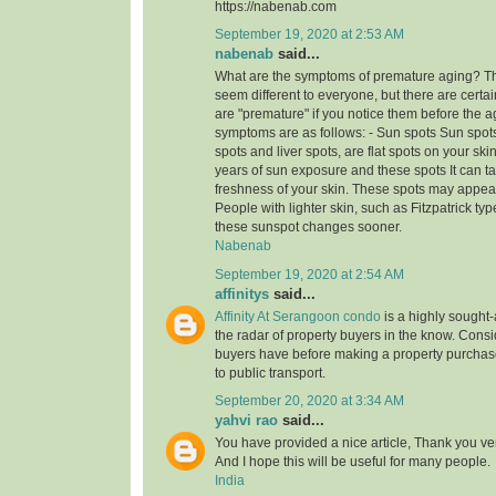
https://nabenab.com
September 19, 2020 at 2:53 AM
nabenab
said...
What are the symptoms of premature aging? T
seem different to everyone, but there are certai
are "premature" if you notice them before the a
symptoms are as follows: - Sun spots Sun spots
spots and liver spots, are flat spots on your sk
years of sun exposure and these spots It can t
freshness of your skin. These spots may appear 
People with lighter skin, such as Fitzpatrick t
these sunspot changes sooner.
Nabenab
September 19, 2020 at 2:54 AM
affinitys
said...
Affinity At Serangoon condo
is a highly sought-a
the radar of property buyers in the know. Consi
buyers have before making a property purchase
to public transport.
September 20, 2020 at 3:34 AM
yahvi rao
said...
You have provided a nice article, Thank you ver
And I hope this will be useful for many people.
India