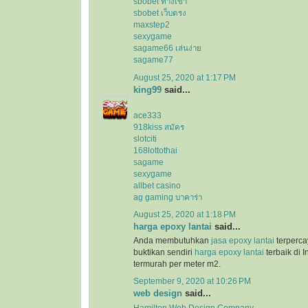
sbobet ทางเข้า
sbobet เว็บตรง
maxstep2
sexygame
sagame66 เล่นง่าย
sagame77
August 25, 2020 at 1:17 PM
king99
said...
ace333
918kiss สมัคร
slotciti
168lottothai
sagame
sexygame
allbet casino
ag gaming บาคาร่า
August 25, 2020 at 1:18 PM
harga epoxy lantai
said...
Anda membutuhkan
jasa epoxy lantai
terperca
buktikan sendiri
harga epoxy lantai
terbaik di 
termurah per meter m2.
September 9, 2020 at 10:26 PM
web design
said...
Hamilton Web Design Company