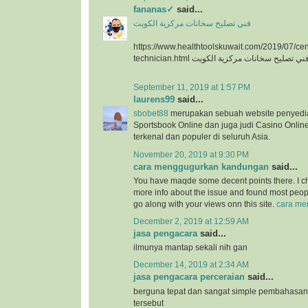
fananas✓
said...
فني تصليح سخانات مركزية الكويت
https://www.healthtoolskuwait.com/2019/07/cent
technician.html ني تصليح سخانات مركزية الكويت
September 11, 2019 at 1:57 PM
laurens99
said...
sbobet88
merupakan sebuah website penyedia
Sportsbook Online dan juga judi Casino Onlin
terkenal dan populer di seluruh Asia.
November 20, 2019 at 9:30 PM
cara menggugurkan kandungan
said...
You have maqde some decent points there. I c
more info about the issue and found most peopl
go along with your views onn this site.
cara me
December 2, 2019 at 12:59 AM
jasa pengacara
said...
ilmunya mantap sekali nih gan
December 14, 2019 at 2:34 AM
jasa pengacara perceraian
said...
berguna tepat dan sangat simple pembahasan 
tersebut