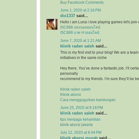
Buy Facebook Comments
June 1, 2020 at 2:16 PM
dio1337
said...
Hello i am Luna i love playing games let's join 
ISC888 แทงบอลออนไลน์
ISC888 บาคาร่าออนไลน์
June 7, 2020 at 1:21 AM
klinik raden saleh
said...
This is my first visit to your blog! We are a te
initiatives in the same niche
Hey there, You’ve done a fantastic job. I’ll certa
personally
recommend to my friends. I’m sure they’ll be ben
Klinik raden saleh
Klinik aborsi
Cara menggugurkan kandungan
June 25, 2020 at 9:18 PM
klinik raden saleh
said...
tips menjaga kehamilan
klinik aborsi jakarta
July 12, 2020 at 8:44 PM
klinik aborsi murah
said...