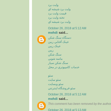
وايت برد
وايت برد شيشه اي
قيمت وايت برد
تخته وايت برد
وايت برد شيشه اي
October 26, 2018 at 5:12 AM
mehdi
said...
دستگاه سنگ شکن
عينک آفتابي ريبن
عينک ريبن
ريبن
سنگ شکن
ماسه شويي
سنگ شکن سيار
خدمات کامپيوتري در محل
سئو
سئو سايت
سئو وبسايت
سئو فروشگاه اينترنتي
October 26, 2018 at 5:12 AM
mehdi
said...
This comment has been removed by the author
October 26, 2018 at 5:13 AM