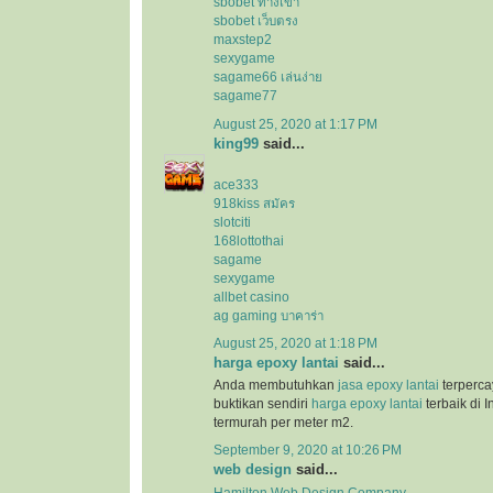
sbobet ทางเข้า
sbobet เว็บตรง
maxstep2
sexygame
sagame66 เล่นง่าย
sagame77
August 25, 2020 at 1:17 PM
king99
said...
ace333
918kiss สมัคร
slotciti
168lottothai
sagame
sexygame
allbet casino
ag gaming บาคาร่า
August 25, 2020 at 1:18 PM
harga epoxy lantai
said...
Anda membutuhkan
jasa epoxy lantai
terperca
buktikan sendiri
harga epoxy lantai
terbaik di 
termurah per meter m2.
September 9, 2020 at 10:26 PM
web design
said...
Hamilton Web Design Company