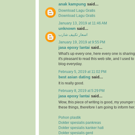
anak kampung
said...
Download Lagu Gratis
Download Lagu Gratis
January 13, 2019 at 11:46 AM
unknown
said...
اسعار تكييف شارب
January 19, 2019 at 9:55 PM
jasa epoxy lantai
said...
What's up every one, here every one is sharin
it's pleasant to read this web site, and I used to 
blog everyday.
February 5, 2019 at 11:02 PM
best asian dating
said...
It is really good.
February 8, 2019 at 5:29 PM
jasa epoxy lantai
said...
Wow, this piece of writing is good, my younger s
these things, therefore I am going to inform her.
Pohon plastik
Dokter spesialis pankreas
Dokter spesialis kanker hati
Dokter spesialis gerd