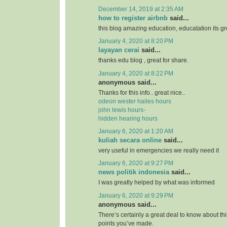
December 14, 2019 at 2:35 AM
how to register airbnb
said...
this blog amazing education, educatation its grea
January 4, 2020 at 8:20 PM
layayan cerai
said...
thanks edu blog , great for share.
January 4, 2020 at 8:22 PM
anonymous said...
Thanks for this info.. great nice..
odeon wester hailes hours
john lewis hours-
hidden hearing hours
January 6, 2020 at 1:20 AM
kuliah secara online
said...
very useful in emergencies we really need it
January 6, 2020 at 9:27 PM
news politik indonesia
said...
I was greatly helped by what was informed
January 6, 2020 at 9:29 PM
anonymous said...
There’s certainly a great deal to know about this 
points you’ve made.