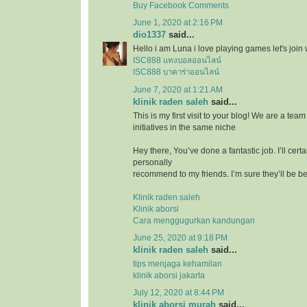
Buy Facebook Comments
June 1, 2020 at 2:16 PM
dio1337
said...
Hello i am Luna i love playing games let's join 
ISC888 แทงบอลออนไลน์
ISC888 บาคาร่าออนไลน์
June 7, 2020 at 1:21 AM
klinik raden saleh
said...
This is my first visit to your blog! We are a te
initiatives in the same niche
Hey there, You’ve done a fantastic job. I’ll certa
personally
recommend to my friends. I’m sure they’ll be ben
Klinik raden saleh
Klinik aborsi
Cara menggugurkan kandungan
June 25, 2020 at 9:18 PM
klinik raden saleh
said...
tips menjaga kehamilan
klinik aborsi jakarta
July 12, 2020 at 8:44 PM
klinik aborsi murah
said...