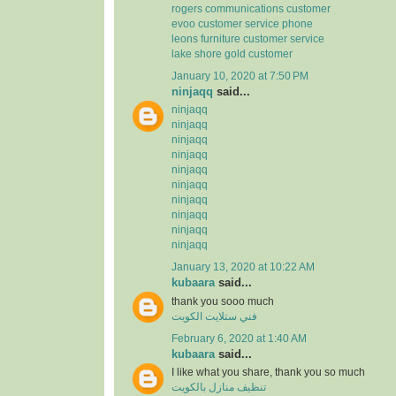
rogers communications customer
evoo customer service phone
leons furniture customer service
lake shore gold customer
January 10, 2020 at 7:50 PM
ninjaqq
said...
ninjaqq
ninjaqq
ninjaqq
ninjaqq
ninjaqq
ninjaqq
ninjaqq
ninjaqq
ninjaqq
ninjaqq
January 13, 2020 at 10:22 AM
kubaara
said...
thank you sooo much
فني ستلايت الكويت
February 6, 2020 at 1:40 AM
kubaara
said...
I like what you share, thank you so much
تنظيف منازل بالكويت