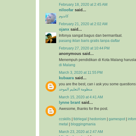
February 18, 2020 at 2:45 AM
niloofar
said...
کاندوم
February 21, 2020 at 2:02 AM
ojanx
said...
Infonya sangat bagus dan bermanfaat.
pasang iklan baris gratis tanpa daftar
February 27, 2020 at 10:44 PM
anonymous said...
Menempuh pendidikan di Kota Malang harusla
di Malang
March 3, 2020 at 11:55 PM
kubaara
said...
you are the best, can i ask you some question
منظومة التعليم الموحد
March 15, 2020 at 4:41 AM
lynne brant
said...
Awesome, thanks for the post.
ccskills
|
tldrlegal
|
hedonism
|
gamespot
|
info
metal
|
bloggingmania
March 23, 2020 at 2:47 AM