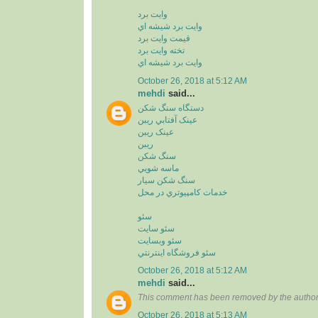
وايت برد
وايت برد شيشه اي
قيمت وايت برد
تخته وايت برد
وايت برد شيشه اي
October 26, 2018 at 5:12 AM
mehdi
said...
دستگاه سنگ شکن
عينک آفتابي ريبن
عينک ريبن
ريبن
سنگ شکن
ماسه شويي
سنگ شکن سيار
خدمات کامپيوتري در محل
سئو
سئو سايت
سئو وبسايت
سئو فروشگاه اينترنتي
October 26, 2018 at 5:12 AM
mehdi
said...
This comment has been removed by the author
October 26, 2018 at 5:13 AM