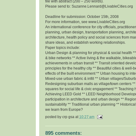
file with abstract (200 – 250 words).
Please send to: Suzanne.Lennard@LivableCities.org
Deadline for submission: October 15th, 2008
For more information, see www.LivableCities.org
An international conference for city officials, practition
planning, urban design, transportation planning, archit
architecture, health policy and social sciences from man
share ideas, and establish working relationships.
Paper topics include:
Urban Design & planning for physical & social health *
& bike networks ** Active living & the walkable, bikeabl
achievements in urban transit ** Transit oriented deve
principles for the healthy city ** Beautiful cities & well
effects of the built environment ** Urban housing to inte
Mixed-use urban fabric & infill ** Urban villages/Subur
Redesigning suburban malls as village/town centers *
squares for social life & civic engagement ** Teaching 
Achieving LEED Gold ** LEED Neighborhood Develop
participation in architecture and urban design ** Regio
sustainability ** Traditional urban planning ** Historic
we learn from Europe?
posted by
crp gsa
at
10:27 am
895 comments: