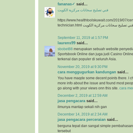
fananas✓
said...
فني تصليح سخانات مركزية الكويت
https://www.healthtoolskuwait.com/2019/07/cent
technician.html ني تصليح سخانات مركزية الكويت
September 11, 2019 at 1:57 PM
laurens99
said...
sbobet88
merupakan sebuah website penyedia
Sportsbook Online dan juga judi Casino Onlin
terkenal dan populer di seluruh Asia.
November 20, 2019 at 9:30 PM
cara menggugurkan kandungan
said...
You have maqde some decent points there. I c
more info about the issue and found most peopl
go along with your views onn this site.
cara me
December 2, 2019 at 12:59 AM
jasa pengacara
said...
ilmunya mantap sekali nih gan
December 14, 2019 at 2:34 AM
jasa pengacara perceraian
said...
berguna tepat dan sangat simple pembahasan 
tersebut