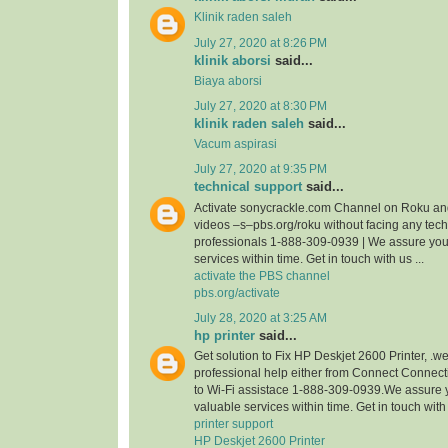
Klinik raden saleh
July 27, 2020 at 8:26 PM
klinik aborsi
said...
Biaya aborsi
July 27, 2020 at 8:30 PM
klinik raden saleh
said...
Vacum aspirasi
July 27, 2020 at 9:35 PM
technical support
said...
Activate sonycrackle.com Channel on Roku an
videos –s–pbs.org/roku without facing any techni
professionals 1-888-309-0939 | We assure you
services within time. Get in touch with us ...
activate the PBS channel
pbs.org/activate
July 28, 2020 at 3:25 AM
hp printer
said...
Get solution to Fix HP Deskjet 2600 Printer, 
professional help either from Connect Connec
to Wi-Fi assistace 1-888-309-0939.We assure 
valuable services within time. Get in touch wit
printer support
HP Deskjet 2600 Printer