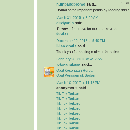
1 – 20
numpangpromo
said...
I found some important points by reading this ar
March 31, 2015 at 3:50 AM
deviyudis
said...
It's very informative for me, thanks a lot.
devitea
December 19, 2015 at 5:49 PM
iklan gratis
said...
Thank you for posting a nice information.
February 28, 2016 at 4:17 AM
toko-angkasa
said...
Obat Kesehatan Herbal
Obat Penggemuk Badan
March 10, 2017 at 11:42 PM
anonymous said...
Tik Tok Terbaru
Tik Tok Terbaru
Tik Tok Terbaru
Tik Tok Terbaru
Tik Tok Terbaru
Tik Tok Terbaru
Tik Tok Terbaru
Tik Tok Terbaru