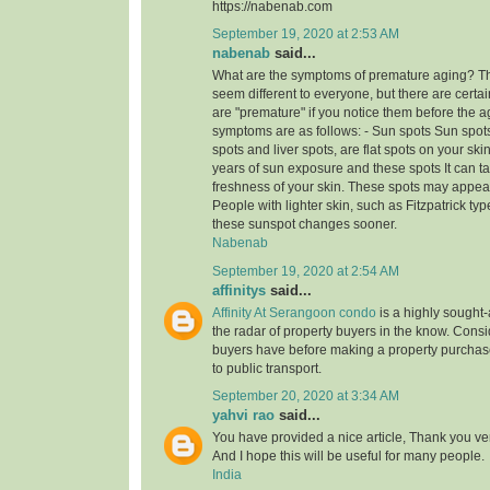
https://nabenab.com
September 19, 2020 at 2:53 AM
nabenab
said...
What are the symptoms of premature aging? T
seem different to everyone, but there are certai
are "premature" if you notice them before the a
symptoms are as follows: - Sun spots Sun spots
spots and liver spots, are flat spots on your sk
years of sun exposure and these spots It can t
freshness of your skin. These spots may appear 
People with lighter skin, such as Fitzpatrick t
these sunspot changes sooner.
Nabenab
September 19, 2020 at 2:54 AM
affinitys
said...
Affinity At Serangoon condo
is a highly sought-a
the radar of property buyers in the know. Consi
buyers have before making a property purchase
to public transport.
September 20, 2020 at 3:34 AM
yahvi rao
said...
You have provided a nice article, Thank you ver
And I hope this will be useful for many people.
India