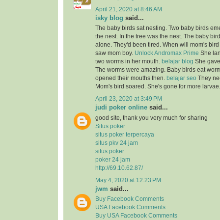
April 21, 2020 at 8:46 AM
isky blog
said...
The baby birds sat nesting. Two baby birds em
the nest. In the tree was the nest. The baby bi
alone. They'd been tired. When will mom's bir
saw mom boy.
Unlock Andromax Prime
She lan
two worms in her mouth.
belajar blog
She gave
The worms were amazing. Baby birds eat worms
opened their mouths then.
belajar seo
They nee
Mom's bird soared. She's gone for more larvae
April 23, 2020 at 3:49 PM
judi poker online
said...
good site, thank you very much for sharing
Situs poker
situs poker terpercaya
situs pkv 24 jam
situs poker
poker 24 jam
http://69.10.62.87/
May 4, 2020 at 12:23 PM
jwm
said...
Buy Facebook Comments
USA Facebook Comments
Buy USA Facebook Comments