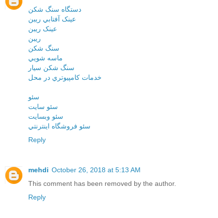
دستگاه سنگ شکن
عينک آفتابي ريبن
عينک ريبن
ريبن
سنگ شکن
ماسه شويي
سنگ شکن سيار
خدمات کامپيوتري در محل
سئو
سئو سايت
سئو وبسايت
سئو فروشگاه اينترنتي
Reply
mehdi
October 26, 2018 at 5:13 AM
This comment has been removed by the author.
Reply