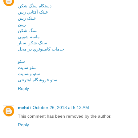
دستگاه سنگ شکن
عينک آفتابي ريبن
عينک ريبن
ريبن
سنگ شکن
ماسه شويي
سنگ شکن سيار
خدمات کامپيوتري در محل
سئو
سئو سايت
سئو وبسايت
سئو فروشگاه اينترنتي
Reply
mehdi
October 26, 2018 at 5:13 AM
This comment has been removed by the author.
Reply