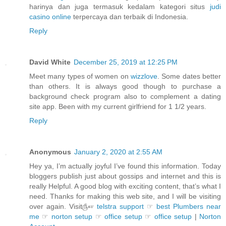
harinya dan juga termasuk kedalam kategori situs
judi
casino online
terpercaya dan terbaik di Indonesia.
Reply
David White
December 25, 2019 at 12:25 PM
Meet many types of women on
wizzlove
. Some dates better
than others. It is always good though to purchase a
background check program also to complement a dating
site app. Been with my current girlfriend for 1 1/2 years.
Reply
Anonymous
January 2, 2020 at 2:55 AM
Hey ya, I’m actually joyful I’ve found this information. Today
bloggers publish just about gossips and internet and this is
really Helpful. A good blog with exciting content, that’s what I
need. Thanks for making this web site, and I will be visiting
over again. Visit௹☞
telstra support
☞
best Plumbers near
me
☞
norton setup
☞
office setup
☞
office setup
|
Norton