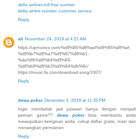
delta airlines toll free number
delta airline number customer service
Reply
ali
November 24, 2019 at 4:21 AM
https://upmusics.com/%d9%85%d8%ad%d9%85%d8%af-
%d8%b7%d8%a7%d9%87%d8%b1-
%da%86%d8%b4%d9%85-
%d8%b9%d8%b3%d9%84%db%8c/
https://music-fa.com/download-song/3307/
Reply
dewa poker
December 5, 2019 at 11:35 PM
Ingin mendadak jadi jutawan hanya dengan menjadi
pemain game??
dewa poker
bisa membantu anda
mewujudkan keinginan anda, cukup daftar gratis, main dan
menangkan permainan.
Reply