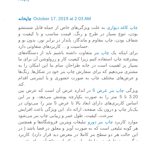
چاپخانه
October 17, 2019 at 2:03 AM
چاپ کاغذ دیواری
به علت ویژگی‌های خاص از جمله قابل شستشو
بودن، تنوع بسیار در طرح و رنگ، قیمت مناسب و با کیفیت و
شفاف بودن، چاپ مقاوم و ماندگار، پایدار در برابر نور، بدون بو و
حساسیت و ... کاربردهای متفاوتی دارد.
برای اینکه یک
چاپ بنر
متفاوت داشته باشیم باید از دستگاه‌های
پیشرفته چاپ استفاده کنیم زیرا کیفیت کار و رزولوشن آن برای ما
بسیار پر اهمیت است در خانه طراحان سام ما این امکان را به
مشتری می‌دهیم که برای سفارش چاپ بنر خود در شکل‌ها, رنگ‌ها
و عرض‌های مختلف چاپ به صورت حضوری و یا اینترنتی اقدام
کند.
ویژگی
چاپ بنر عرض 5
در اندازه عرض آن است که عرض بین
3.20 تا 5 متر را به صورت یکپارچه پوشش ‏می‌دهد، و بر این
اساس کاربری‌های دارای ابعاد بالا تا عرض 5 متر را می‌توان در
یک‌بار چاپ و درون یک صفحه، ‏ارائه داد. این ویژگی باعث افزایش
سرعت، کیفیت، طول عمر و زیبایی چاپ بنر می‌شود
موارد کاربرد
چاپ بنر دورو
تبلیغات ویترین فروشگاه‌ها و همچنین
هر گونه تبلیغی است که به صورت آویز و معلق در فضا باشد ( ‏در
این حالت هر دو سطح بنر کاملا در معرض دید قرار دارد). کاربرد
دیگر بنر دوطرفه در تبلیغاتی است که از سطح آن ‏برای تقسیم