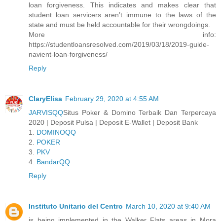
loan forgiveness. This indicates and makes clear that
student loan servicers aren’t immune to the laws of the
state and must be held accountable for their wrongdoings.
More info:
https://studentloansresolved.com/2019/03/18/2019-guide-
navient-loan-forgiveness/
Reply
ClaryElisa
February 29, 2020 at 4:55 AM
JARVISQQ
Situs Poker & Domino Terbaik Dan Terpercaya
2020 | Deposit Pulsa | Deposit E-Wallet | Deposit Bank
1.
DOMINOQQ
2.
POKER
3.
PKV
4.
BandarQQ
Reply
Instituto Unitario del Centro
March 10, 2020 at 9:40 AM
is being implemented in the Walker Flats areas in Mora