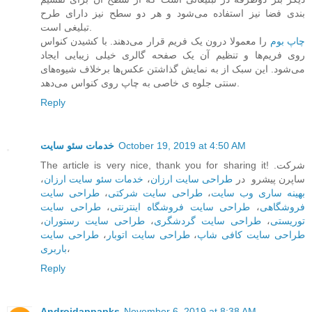
بندی فضا نیز استفاده می‌شود و هر دو سطح نیز دارای طرح
تبلیغی است.
چاپ بوم
را معمولا درون یک فریم قرار می‌دهند. با کشیدن کنواس
روی فریم‌ها و تنظیم آن یک صفحه گالری خیلی زیبایی ایجاد
می‌شود. این سبک از به نمایش گذاشتن عکس‌ها برخلاف شیوه‌های
سنتی جلوه ی خاصی به چاپ روی کنواس می‌دهد.
Reply
خدمات سئو سایت
October 19, 2019 at 4:50 AM
The article is very nice, thank you for sharing it! .شرکت
،
خدمات سئو سایت ارزان
،
طراحی سایت ارزان
ساپرن پیشرو در
طراحی سایت
،
طراحی سایت شرکتی
،
بهینه ساری وب سایت
طراحی سایت
،
طراحی سایت فروشگاه اینترنتی
،
فروشگاهی
،
طراحی سایت رستوران
،
طراحی سایت گردشگری
،
توریستی
طراحی سایت
،
طراحی سایت اتوبار
،
طراحی سایت کافی شاپ
باربری
،
Reply
Androidappapks
November 6, 2019 at 8:38 AM