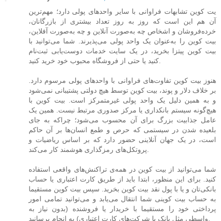
یت‌ کوین تشابهات فراوانی با سایر واحدهای پولی دارد؛ مهم‌ترین
آن هم این است که روز به روز تعداد بیشتری از بازرگانان،
خرده‌فروشان و اشخاص چه به‌صورت آنلاین و چه به‌صورت آفلاین،
بیت‌ کوین را به‌عنوان یک واحد پولی می‌پذیرند. شما می‌توانید با
بیت‌ کوین پیتزا بخرید، در یک سایت خدمات دوست‌یابی ثبت‌نام
کنید یا حتی از فروشگاه محبوب خود خرید کنید.
هنوز بیت‌ کوین تفاوت‌های فراوانی با واحدهای پولی مرسوم دارد.
بر خلاف دلار و پوند، بیت‌ کوین توسط هیچ دولتی پشتیبانی نمی‌شود
و به همین دلیل یک واحد پولی غیرمتمرکز است. بیت‌ کوین با
هیچ‌گونه سیستم بانکداری یا مرکز صدوری مرتبط نیست. همین یک
عامل جذابیت بزرگ برای آن محسوب می‌شود؛ چراکه به جای
بلعیده شدن در سیستمی که حرص و طمع انسان‌ها بر آن حاکم
است، در یک جهان آنلاینی حضور دارد که بر اساس ریاضیات و
پروتکل‌های رمزگذاری هوشمند کار می‌کند.
شما می‌توانید از بیت‌ کوین در همه‌ی تراکنش‌های واقعی استفاده
کنید. برای این منظور، ابتدا باید از طریق کارت اعتباری یا حساب
بانکی‌تان و یا با پول نقد بیت‌ کوین بخرید. سپس بیت‌ کوین مستقیما
به حساب بیت‌ کوینی شما انتقال می‌یابد و می‌توانید تمامی امور
پرداختی خود را مستقیما با خریدار یا فروشنده (بدون نیاز به
واسطی مثل بانک یا شرکت‌های کارت اعتباری) به انجام برسانید.