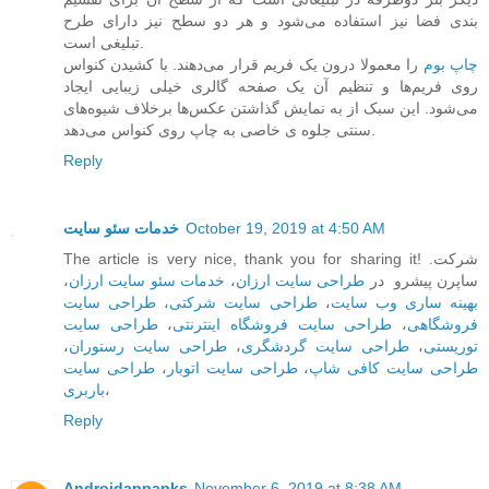
بندی فضا نیز استفاده می‌شود و هر دو سطح نیز دارای طرح
تبلیغی است.
چاپ بوم
را معمولا درون یک فریم قرار می‌دهند. با کشیدن کنواس
روی فریم‌ها و تنظیم آن یک صفحه گالری خیلی زیبایی ایجاد
می‌شود. این سبک از به نمایش گذاشتن عکس‌ها برخلاف شیوه‌های
سنتی جلوه ی خاصی به چاپ روی کنواس می‌دهد.
Reply
خدمات سئو سایت
October 19, 2019 at 4:50 AM
The article is very nice, thank you for sharing it! .شرکت
،
خدمات سئو سایت ارزان
،
طراحی سایت ارزان
ساپرن پیشرو در
طراحی سایت
،
طراحی سایت شرکتی
،
بهینه ساری وب سایت
طراحی سایت
،
طراحی سایت فروشگاه اینترنتی
،
فروشگاهی
،
طراحی سایت رستوران
،
طراحی سایت گردشگری
،
توریستی
طراحی سایت
،
طراحی سایت اتوبار
،
طراحی سایت کافی شاپ
باربری
،
Reply
Androidappapks
November 6, 2019 at 8:38 AM