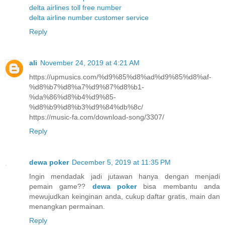
delta airlines toll free number
delta airline number customer service
Reply
ali
November 24, 2019 at 4:21 AM
https://upmusics.com/%d9%85%d8%ad%d9%85%d8%af-
%d8%b7%d8%a7%d9%87%d8%b1-
%da%86%d8%b4%d9%85-
%d8%b9%d8%b3%d9%84%db%8c/
https://music-fa.com/download-song/3307/
Reply
dewa poker
December 5, 2019 at 11:35 PM
Ingin mendadak jadi jutawan hanya dengan menjadi
pemain game??
dewa poker
bisa membantu anda
mewujudkan keinginan anda, cukup daftar gratis, main dan
menangkan permainan.
Reply