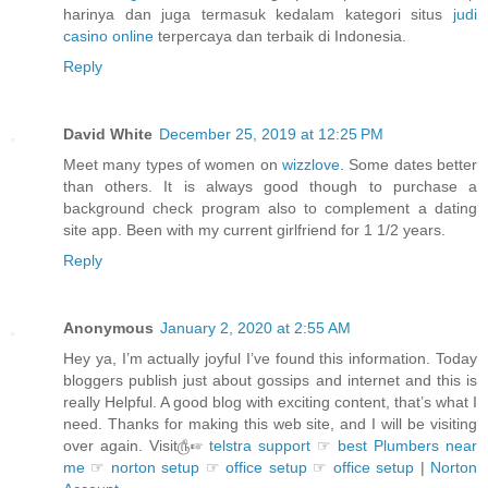
harinya dan juga termasuk kedalam kategori situs
judi
casino online
terpercaya dan terbaik di Indonesia.
Reply
David White
December 25, 2019 at 12:25 PM
Meet many types of women on
wizzlove
. Some dates better
than others. It is always good though to purchase a
background check program also to complement a dating
site app. Been with my current girlfriend for 1 1/2 years.
Reply
Anonymous
January 2, 2020 at 2:55 AM
Hey ya, I’m actually joyful I’ve found this information. Today
bloggers publish just about gossips and internet and this is
really Helpful. A good blog with exciting content, that’s what I
need. Thanks for making this web site, and I will be visiting
over again. Visit௹☞
telstra support
☞
best Plumbers near
me
☞
norton setup
☞
office setup
☞
office setup
|
Norton