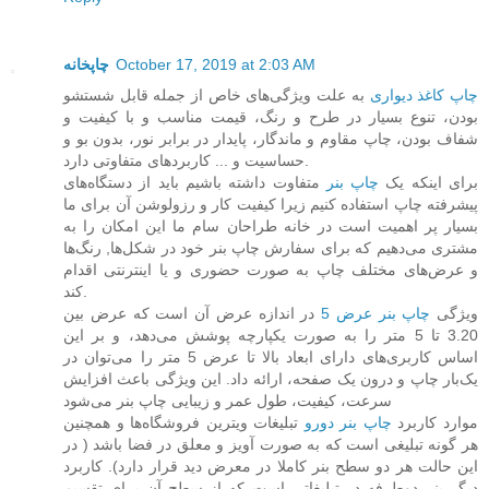
چاپخانه
October 17, 2019 at 2:03 AM
چاپ کاغذ دیواری
به علت ویژگی‌های خاص از جمله قابل شستشو
بودن، تنوع بسیار در طرح و رنگ، قیمت مناسب و با کیفیت و
شفاف بودن، چاپ مقاوم و ماندگار، پایدار در برابر نور، بدون بو و
حساسیت و ... کاربردهای متفاوتی دارد.
برای اینکه یک
چاپ بنر
متفاوت داشته باشیم باید از دستگاه‌های
پیشرفته چاپ استفاده کنیم زیرا کیفیت کار و رزولوشن آن برای ما
بسیار پر اهمیت است در خانه طراحان سام ما این امکان را به
مشتری می‌دهیم که برای سفارش چاپ بنر خود در شکل‌ها, رنگ‌ها
و عرض‌های مختلف چاپ به صورت حضوری و یا اینترنتی اقدام
کند.
ویژگی
چاپ بنر عرض 5
در اندازه عرض آن است که عرض بین
3.20 تا 5 متر را به صورت یکپارچه پوشش ‏می‌دهد، و بر این
اساس کاربری‌های دارای ابعاد بالا تا عرض 5 متر را می‌توان در
یک‌بار چاپ و درون یک صفحه، ‏ارائه داد. این ویژگی باعث افزایش
سرعت، کیفیت، طول عمر و زیبایی چاپ بنر می‌شود
موارد کاربرد
چاپ بنر دورو
تبلیغات ویترین فروشگاه‌ها و همچنین
هر گونه تبلیغی است که به صورت آویز و معلق در فضا باشد ( ‏در
این حالت هر دو سطح بنر کاملا در معرض دید قرار دارد). کاربرد
دیگر بنر دوطرفه در تبلیغاتی است که از سطح آن ‏برای تقسیم