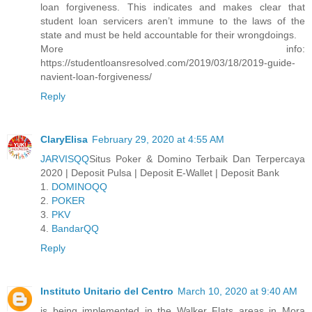
loan forgiveness. This indicates and makes clear that
student loan servicers aren’t immune to the laws of the
state and must be held accountable for their wrongdoings.
More info:
https://studentloansresolved.com/2019/03/18/2019-guide-
navient-loan-forgiveness/
Reply
ClaryElisa
February 29, 2020 at 4:55 AM
JARVISQQ
Situs Poker & Domino Terbaik Dan Terpercaya
2020 | Deposit Pulsa | Deposit E-Wallet | Deposit Bank
1.
DOMINOQQ
2.
POKER
3.
PKV
4.
BandarQQ
Reply
Instituto Unitario del Centro
March 10, 2020 at 9:40 AM
is being implemented in the Walker Flats areas in Mora