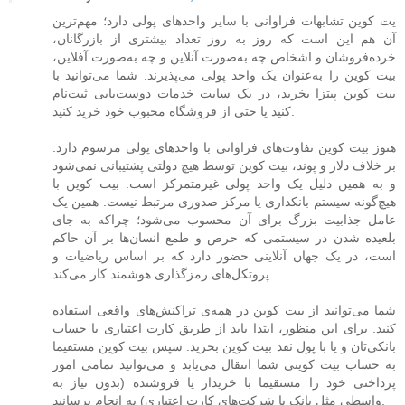
یت‌ کوین تشابهات فراوانی با سایر واحدهای پولی دارد؛ مهم‌ترین
آن هم این است که روز به روز تعداد بیشتری از بازرگانان،
خرده‌فروشان و اشخاص چه به‌صورت آنلاین و چه به‌صورت آفلاین،
بیت‌ کوین را به‌عنوان یک واحد پولی می‌پذیرند. شما می‌توانید با
بیت‌ کوین پیتزا بخرید، در یک سایت خدمات دوست‌یابی ثبت‌نام
کنید یا حتی از فروشگاه محبوب خود خرید کنید.
هنوز بیت‌ کوین تفاوت‌های فراوانی با واحدهای پولی مرسوم دارد.
بر خلاف دلار و پوند، بیت‌ کوین توسط هیچ دولتی پشتیبانی نمی‌شود
و به همین دلیل یک واحد پولی غیرمتمرکز است. بیت‌ کوین با
هیچ‌گونه سیستم بانکداری یا مرکز صدوری مرتبط نیست. همین یک
عامل جذابیت بزرگ برای آن محسوب می‌شود؛ چراکه به جای
بلعیده شدن در سیستمی که حرص و طمع انسان‌ها بر آن حاکم
است، در یک جهان آنلاینی حضور دارد که بر اساس ریاضیات و
پروتکل‌های رمزگذاری هوشمند کار می‌کند.
شما می‌توانید از بیت‌ کوین در همه‌ی تراکنش‌های واقعی استفاده
کنید. برای این منظور، ابتدا باید از طریق کارت اعتباری یا حساب
بانکی‌تان و یا با پول نقد بیت‌ کوین بخرید. سپس بیت‌ کوین مستقیما
به حساب بیت‌ کوینی شما انتقال می‌یابد و می‌توانید تمامی امور
پرداختی خود را مستقیما با خریدار یا فروشنده (بدون نیاز به
واسطی مثل بانک یا شرکت‌های کارت اعتباری) به انجام برسانید.