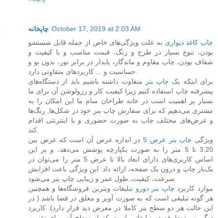
چاپخانه
October 17, 2019 at 2:03 AM
چاپ کاغذ دیواری
به علت ویژگی‌های خاص از جمله قابل شستشو
بودن، تنوع بسیار در طرح و رنگ، قیمت مناسب و با کیفیت و
شفاف بودن، چاپ مقاوم و ماندگار، پایدار در برابر نور، بدون بو و
حساسیت و ... کاربردهای متفاوتی دارد.
برای اینکه یک
چاپ بنر
متفاوت داشته باشیم باید از دستگاه‌های
پیشرفته چاپ استفاده کنیم زیرا کیفیت کار و رزولوشن آن برای ما
بسیار پر اهمیت است در خانه طراحان سام ما این امکان را به
مشتری می‌دهیم که برای سفارش چاپ بنر خود در شکل‌ها, رنگ‌ها
و عرض‌های مختلف چاپ به صورت حضوری و یا اینترنتی اقدام
کند.
ویژگی
چاپ بنر عرض 5
در اندازه عرض آن است که عرض بین
3.20 تا 5 متر را به صورت یکپارچه پوشش ‏می‌دهد، و بر این
اساس کاربری‌های دارای ابعاد بالا تا عرض 5 متر را می‌توان در
یک‌بار چاپ و درون یک صفحه، ‏ارائه داد. این ویژگی باعث افزایش
سرعت، کیفیت، طول عمر و زیبایی چاپ بنر می‌شود
موارد کاربرد
چاپ بنر دورو
تبلیغات ویترین فروشگاه‌ها و همچنین
هر گونه تبلیغی است که به صورت آویز و معلق در فضا باشد ( ‏در
این حالت هر دو سطح بنر کاملا در معرض دید قرار دارد). کاربرد
دیگر بنر دوطرفه در تبلیغاتی است که از سطح آن ‏برای تقسیم