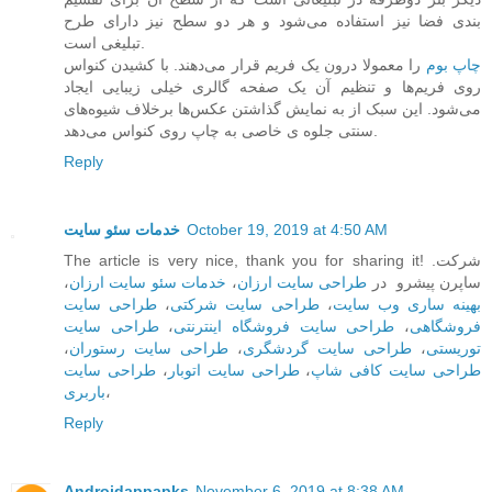
بندی فضا نیز استفاده می‌شود و هر دو سطح نیز دارای طرح
تبلیغی است.
چاپ بوم
را معمولا درون یک فریم قرار می‌دهند. با کشیدن کنواس
روی فریم‌ها و تنظیم آن یک صفحه گالری خیلی زیبایی ایجاد
می‌شود. این سبک از به نمایش گذاشتن عکس‌ها برخلاف شیوه‌های
سنتی جلوه ی خاصی به چاپ روی کنواس می‌دهد.
Reply
خدمات سئو سایت
October 19, 2019 at 4:50 AM
The article is very nice, thank you for sharing it! .شرکت
،
خدمات سئو سایت ارزان
،
طراحی سایت ارزان
ساپرن پیشرو در
طراحی سایت
،
طراحی سایت شرکتی
،
بهینه ساری وب سایت
طراحی سایت
،
طراحی سایت فروشگاه اینترنتی
،
فروشگاهی
،
طراحی سایت رستوران
،
طراحی سایت گردشگری
،
توریستی
طراحی سایت
،
طراحی سایت اتوبار
،
طراحی سایت کافی شاپ
باربری
،
Reply
Androidappapks
November 6, 2019 at 8:38 AM