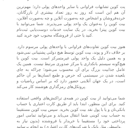
یت‌ کوین تشابهات فراوانی با سایر واحدهای پولی دارد؛ مهم‌ترین
آن هم این است که روز به روز تعداد بیشتری از بازرگانان،
خرده‌فروشان و اشخاص چه به‌صورت آنلاین و چه به‌صورت آفلاین،
بیت‌ کوین را به‌عنوان یک واحد پولی می‌پذیرند. شما می‌توانید با
بیت‌ کوین پیتزا بخرید، در یک سایت خدمات دوست‌یابی ثبت‌نام
کنید یا حتی از فروشگاه محبوب خود خرید کنید.
هنوز بیت‌ کوین تفاوت‌های فراوانی با واحدهای پولی مرسوم دارد.
بر خلاف دلار و پوند، بیت‌ کوین توسط هیچ دولتی پشتیبانی نمی‌شود
و به همین دلیل یک واحد پولی غیرمتمرکز است. بیت‌ کوین با
هیچ‌گونه سیستم بانکداری یا مرکز صدوری مرتبط نیست. همین یک
عامل جذابیت بزرگ برای آن محسوب می‌شود؛ چراکه به جای
بلعیده شدن در سیستمی که حرص و طمع انسان‌ها بر آن حاکم
است، در یک جهان آنلاینی حضور دارد که بر اساس ریاضیات و
پروتکل‌های رمزگذاری هوشمند کار می‌کند.
شما می‌توانید از بیت‌ کوین در همه‌ی تراکنش‌های واقعی استفاده
کنید. برای این منظور، ابتدا باید از طریق کارت اعتباری یا حساب
بانکی‌تان و یا با پول نقد بیت‌ کوین بخرید. سپس بیت‌ کوین مستقیما
به حساب بیت‌ کوینی شما انتقال می‌یابد و می‌توانید تمامی امور
پرداختی خود را مستقیما با خریدار یا فروشنده (بدون نیاز به
واسطی مثل بانک یا شرکت‌های کارت اعتباری) به انجام برسانید.