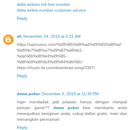
delta airlines toll free number
delta airline number customer service
Reply
ali
November 24, 2019 at 4:21 AM
https://upmusics.com/%d9%85%d8%ad%d9%85%d8%af-
%d8%b7%d8%a7%d9%87%d8%b1-
%da%86%d8%b4%d9%85-
%d8%b9%d8%b3%d9%84%db%8c/
https://music-fa.com/download-song/3307/
Reply
dewa poker
December 5, 2019 at 11:35 PM
Ingin mendadak jadi jutawan hanya dengan menjadi
pemain game??
dewa poker
bisa membantu anda
mewujudkan keinginan anda, cukup daftar gratis, main dan
menangkan permainan.
Reply