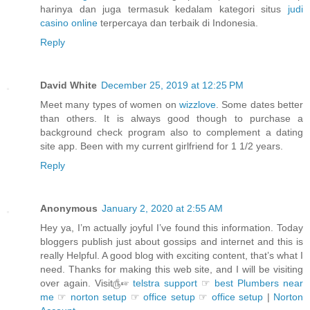
harinya dan juga termasuk kedalam kategori situs
judi
casino online
terpercaya dan terbaik di Indonesia.
Reply
David White
December 25, 2019 at 12:25 PM
Meet many types of women on
wizzlove
. Some dates better
than others. It is always good though to purchase a
background check program also to complement a dating
site app. Been with my current girlfriend for 1 1/2 years.
Reply
Anonymous
January 2, 2020 at 2:55 AM
Hey ya, I’m actually joyful I’ve found this information. Today
bloggers publish just about gossips and internet and this is
really Helpful. A good blog with exciting content, that’s what I
need. Thanks for making this web site, and I will be visiting
over again. Visit௹☞
telstra support
☞
best Plumbers near
me
☞
norton setup
☞
office setup
☞
office setup
|
Norton