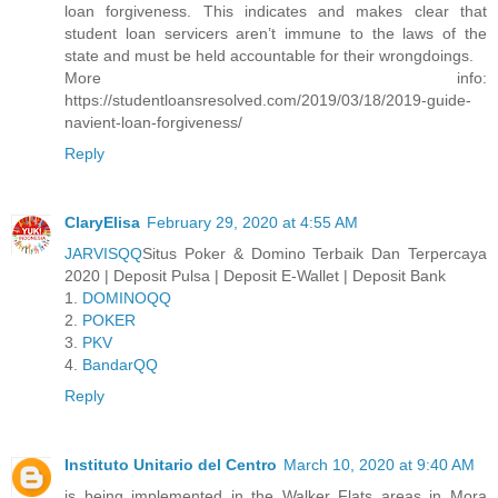
loan forgiveness. This indicates and makes clear that
student loan servicers aren’t immune to the laws of the
state and must be held accountable for their wrongdoings.
More info:
https://studentloansresolved.com/2019/03/18/2019-guide-
navient-loan-forgiveness/
Reply
ClaryElisa
February 29, 2020 at 4:55 AM
JARVISQQ
Situs Poker & Domino Terbaik Dan Terpercaya
2020 | Deposit Pulsa | Deposit E-Wallet | Deposit Bank
1.
DOMINOQQ
2.
POKER
3.
PKV
4.
BandarQQ
Reply
Instituto Unitario del Centro
March 10, 2020 at 9:40 AM
is being implemented in the Walker Flats areas in Mora