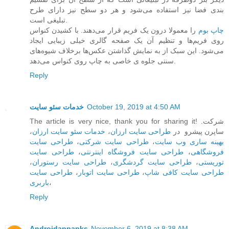
بندی فضا نیز استفاده می‌شود و هر دو سطح نیز دارای طرح
تبلیغی است.
چاپ بوم
را معمولا درون یک فریم قرار می‌دهند. با کشیدن کنواس
روی فریم‌ها و تنظیم آن یک صفحه گالری خیلی زیبایی ایجاد
می‌شود. این سبک از به نمایش گذاشتن عکس‌ها برخلاف شیوه‌های
سنتی جلوه ی خاصی به چاپ روی کنواس می‌دهد.
Reply
خدمات سئو سایت
October 19, 2019 at 4:50 AM
The article is very nice, thank you for sharing it! .شرکت
،
خدمات سئو سایت ارزان
،
طراحی سایت ارزان
ساپرن پیشرو در
طراحی سایت
،
طراحی سایت شرکتی
،
بهینه ساری وب سایت
طراحی سایت
،
طراحی سایت فروشگاه اینترنتی
،
فروشگاهی
،
طراحی سایت رستوران
،
طراحی سایت گردشگری
،
توریستی
طراحی سایت
،
طراحی سایت اتوبار
،
طراحی سایت کافی شاپ
باربری
،
Reply
Androidappapks
November 6, 2019 at 8:38 AM