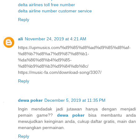
delta airlines toll free number
delta airline number customer service
Reply
ali
November 24, 2019 at 4:21 AM
https://upmusics.com/%d9%85%d8%ad%d9%85%d8%af-
%d8%b7%d8%a7%d9%87%d8%b1-
%da%86%d8%b4%d9%85-
%d8%b9%d8%b3%d9%84%db%8c/
https://music-fa.com/download-song/3307/
Reply
dewa poker
December 5, 2019 at 11:35 PM
Ingin mendadak jadi jutawan hanya dengan menjadi
pemain game??
dewa poker
bisa membantu anda
mewujudkan keinginan anda, cukup daftar gratis, main dan
menangkan permainan.
Reply