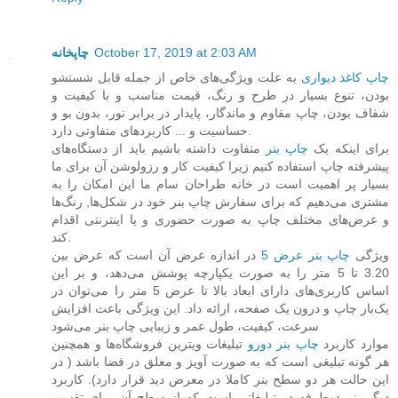
چاپخانه
October 17, 2019 at 2:03 AM
چاپ کاغذ دیواری
به علت ویژگی‌های خاص از جمله قابل شستشو
بودن، تنوع بسیار در طرح و رنگ، قیمت مناسب و با کیفیت و
شفاف بودن، چاپ مقاوم و ماندگار، پایدار در برابر نور، بدون بو و
حساسیت و ... کاربردهای متفاوتی دارد.
برای اینکه یک
چاپ بنر
متفاوت داشته باشیم باید از دستگاه‌های
پیشرفته چاپ استفاده کنیم زیرا کیفیت کار و رزولوشن آن برای ما
بسیار پر اهمیت است در خانه طراحان سام ما این امکان را به
مشتری می‌دهیم که برای سفارش چاپ بنر خود در شکل‌ها, رنگ‌ها
و عرض‌های مختلف چاپ به صورت حضوری و یا اینترنتی اقدام
کند.
ویژگی
چاپ بنر عرض 5
در اندازه عرض آن است که عرض بین
3.20 تا 5 متر را به صورت یکپارچه پوشش ‏می‌دهد، و بر این
اساس کاربری‌های دارای ابعاد بالا تا عرض 5 متر را می‌توان در
یک‌بار چاپ و درون یک صفحه، ‏ارائه داد. این ویژگی باعث افزایش
سرعت، کیفیت، طول عمر و زیبایی چاپ بنر می‌شود
موارد کاربرد
چاپ بنر دورو
تبلیغات ویترین فروشگاه‌ها و همچنین
هر گونه تبلیغی است که به صورت آویز و معلق در فضا باشد ( ‏در
این حالت هر دو سطح بنر کاملا در معرض دید قرار دارد). کاربرد
دیگر بنر دوطرفه در تبلیغاتی است که از سطح آن ‏برای تقسیم