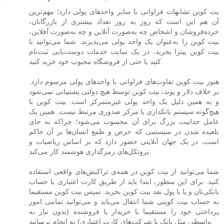
یت‌ کوین تشابهات فراوانی با سایر واحدهای پولی دارد؛ مهم‌ترین
آن هم این است که روز به روز تعداد بیشتری از بازرگانان،
خرده‌فروشان و اشخاص چه به‌صورت آنلاین و چه به‌صورت آفلاین،
بیت‌ کوین را به‌عنوان یک واحد پولی می‌پذیرند. شما می‌توانید با
بیت‌ کوین پیتزا بخرید، در یک سایت خدمات دوست‌یابی ثبت‌نام
کنید یا حتی از فروشگاه محبوب خود خرید کنید.
هنوز بیت‌ کوین تفاوت‌های فراوانی با واحدهای پولی مرسوم دارد.
بر خلاف دلار و پوند، بیت‌ کوین توسط هیچ دولتی پشتیبانی نمی‌شود
و به همین دلیل یک واحد پولی غیرمتمرکز است. بیت‌ کوین با
هیچ‌گونه سیستم بانکداری یا مرکز صدوری مرتبط نیست. همین یک
عامل جذابیت بزرگ برای آن محسوب می‌شود؛ چراکه به جای
بلعیده شدن در سیستمی که حرص و طمع انسان‌ها بر آن حاکم
است، در یک جهان آنلاینی حضور دارد که بر اساس ریاضیات و
پروتکل‌های رمزگذاری هوشمند کار می‌کند.
شما می‌توانید از بیت‌ کوین در همه‌ی تراکنش‌های واقعی استفاده
کنید. برای این منظور، ابتدا باید از طریق کارت اعتباری یا حساب
بانکی‌تان و یا با پول نقد بیت‌ کوین بخرید. سپس بیت‌ کوین مستقیما
به حساب بیت‌ کوینی شما انتقال می‌یابد و می‌توانید تمامی امور
پرداختی خود را مستقیما با خریدار یا فروشنده (بدون نیاز به
واسطی مثل بانک یا شرکت‌های کارت اعتباری) به انجام برسانید.