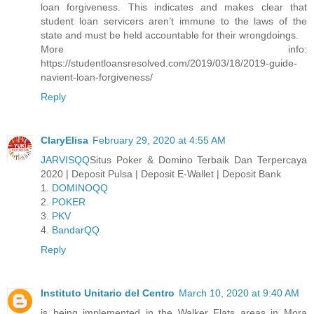
loan forgiveness. This indicates and makes clear that
student loan servicers aren’t immune to the laws of the
state and must be held accountable for their wrongdoings.
More info:
https://studentloansresolved.com/2019/03/18/2019-guide-
navient-loan-forgiveness/
Reply
ClaryElisa
February 29, 2020 at 4:55 AM
JARVISQQ
Situs Poker & Domino Terbaik Dan Terpercaya
2020 | Deposit Pulsa | Deposit E-Wallet | Deposit Bank
1.
DOMINOQQ
2.
POKER
3.
PKV
4.
BandarQQ
Reply
Instituto Unitario del Centro
March 10, 2020 at 9:40 AM
is being implemented in the Walker Flats areas in Mora