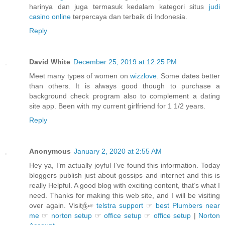
harinya dan juga termasuk kedalam kategori situs
judi
casino online
terpercaya dan terbaik di Indonesia.
Reply
David White
December 25, 2019 at 12:25 PM
Meet many types of women on
wizzlove
. Some dates better
than others. It is always good though to purchase a
background check program also to complement a dating
site app. Been with my current girlfriend for 1 1/2 years.
Reply
Anonymous
January 2, 2020 at 2:55 AM
Hey ya, I’m actually joyful I’ve found this information. Today
bloggers publish just about gossips and internet and this is
really Helpful. A good blog with exciting content, that’s what I
need. Thanks for making this web site, and I will be visiting
over again. Visit௹☞
telstra support
☞
best Plumbers near
me
☞
norton setup
☞
office setup
☞
office setup
|
Norton