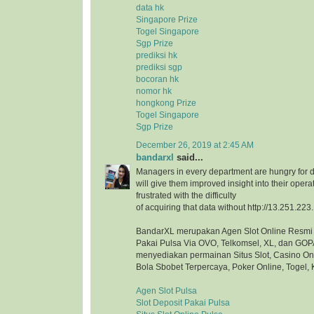
data hk
Singapore Prize
Togel Singapore
Sgp Prize
prediksi hk
prediksi sgp
bocoran hk
nomor hk
hongkong Prize
Togel Singapore
Sgp Prize
December 26, 2019 at 2:45 AM
bandarxl
said...
Managers in every department are hungry for d
will give them improved insight into their opera
frustrated with the difficulty
of acquiring that data without http://13.251.223
BandarXL merupakan Agen Slot Online Resmi 
Pakai Pulsa Via OVO, Telkomsel, XL, dan GOP
menyediakan permainan Situs Slot, Casino On
Bola Sbobet Terpercaya, Poker Online, Togel, 
Agen Slot Pulsa
Slot Deposit Pakai Pulsa