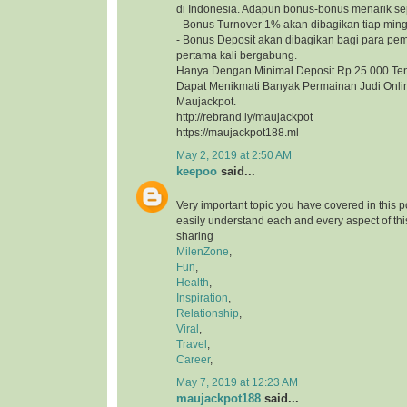
di Indonesia. Adapun bonus-bonus menarik sep
- Bonus Turnover 1% akan dibagikan tiap min
- Bonus Deposit akan dibagikan bagi para pe
pertama kali bergabung.
Hanya Dengan Minimal Deposit Rp.25.000 Te
Dapat Menikmati Banyak Permainan Judi Onlin
Maujackpot.
http://rebrand.ly/maujackpot
https://maujackpot188.ml
May 2, 2019 at 2:50 AM
keepoo
said...
Very important topic you have covered in this 
easily understand each and every aspect of thi
sharing
MilenZone
,
Fun
,
Health
,
Inspiration
,
Relationship
,
Viral
,
Travel
,
Career
,
May 7, 2019 at 12:23 AM
maujackpot188
said...