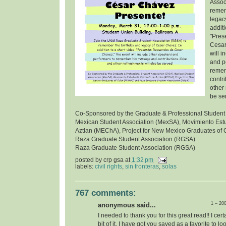
Assoc
remem
legac
additi
"Pres
Cesar
will 
and p
remem
contr
other 
be se
Co-Sponsored by the Graduate & Professional Student
Mexican Student Association (MexSA), Movimiento Estu
Aztlan (MEChA), Project for New Mexico Graduates of
Raza Graduate Student Association (RGSA)
Raza Graduate Student Association (RGSA)
posted by
crp gsa
at
1:32 pm
labels:
civil rights
,
sin fronteras
,
solas
767 comments:
1 – 20
anonymous said...
I needed to thank you for this great read!! I certa
bit of it. I have got you saved as a favorite to l