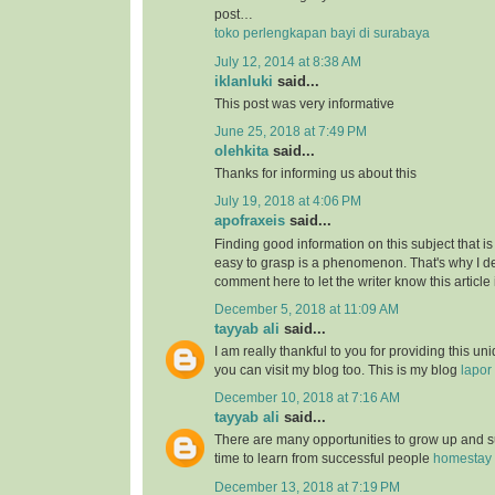
post…
toko perlengkapan bayi di surabaya
July 12, 2014 at 8:38 AM
iklanluki
said...
This post was very informative
June 25, 2018 at 7:49 PM
olehkita
said...
Thanks for informing us about this
July 19, 2018 at 4:06 PM
apofraxeis
said...
Finding good information on this subject that is
easy to grasp is a phenomenon. That's why I de
comment here to let the writer know this article 
December 5, 2018 at 11:09 AM
tayyab ali
said...
I am really thankful to you for providing this uni
you can visit my blog too. This is my blog
lapor
December 10, 2018 at 7:16 AM
tayyab ali
said...
There are many opportunities to grow up and s
time to learn from successful people
homestay 
December 13, 2018 at 7:19 PM