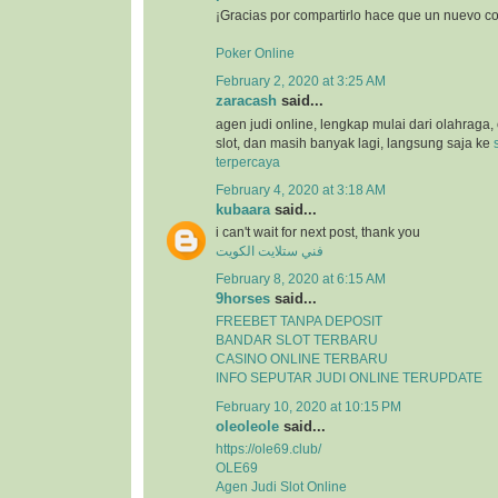
¡Gracias por compartirlo hace que un nuevo c
Poker Online
February 2, 2020 at 3:25 AM
zaracash
said...
agen judi online, lengkap mulai dari olahraga, 
slot, dan masih banyak lagi, langsung saja ke
terpercaya
February 4, 2020 at 3:18 AM
kubaara
said...
i can't wait for next post, thank you
فني ستلايت الكويت
February 8, 2020 at 6:15 AM
9horses
said...
FREEBET TANPA DEPOSIT
BANDAR SLOT TERBARU
CASINO ONLINE TERBARU
INFO SEPUTAR JUDI ONLINE TERUPDATE
February 10, 2020 at 10:15 PM
oleoleole
said...
https://ole69.club/
OLE69
Agen Judi Slot Online