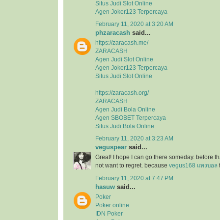
Situs Judi Slot Online
Agen Joker123 Terpercaya
February 11, 2020 at 3:20 AM
phzaracash
said...
https://zaracash.me/
ZARACASH
Agen Judi Slot Online
Agen Joker123 Terpercaya
Situs Judi Slot Online
https://zaracash.org/
ZARACASH
Agen Judi Bola Online
Agen SBOBET Terpercaya
Situs Judi Bola Online
February 11, 2020 at 3:23 AM
veguspear
said...
Great! I hope I can go there someday. before tha
not want to regret. because
vegus168 แทงบอล
February 11, 2020 at 7:47 PM
hasuw
said...
Poker
Poker online
IDN Poker