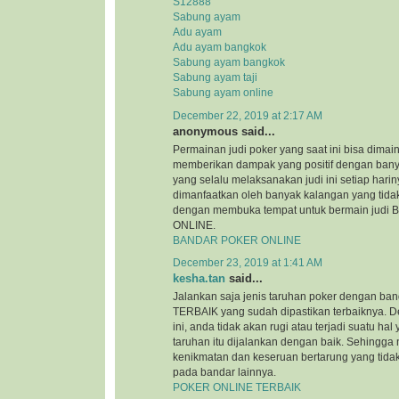
S12888
Sabung ayam
Adu ayam
Adu ayam bangkok
Sabung ayam bangkok
Sabung ayam taji
Sabung ayam online
December 22, 2019 at 2:17 AM
anonymous said...
Permainan judi poker yang saat ini bisa dimai
memberikan dampak yang positif dengan bany
yang selalu melaksanakan judi ini setiap hariny
dimanfaatkan oleh banyak kalangan yang tida
dengan membuka tempat untuk bermain jud
ONLINE.
BANDAR POKER ONLINE
December 23, 2019 at 1:41 AM
kesha.tan
said...
Jalankan saja jenis taruhan poker dengan 
TERBAIK yang sudah dipastikan terbaiknya. 
ini, anda tidak akan rugi atau terjadi suatu h
taruhan itu dijalankan dengan baik. Sehingga
kenikmatan dan keseruan bertarung yang tida
pada bandar lainnya.
POKER ONLINE TERBAIK