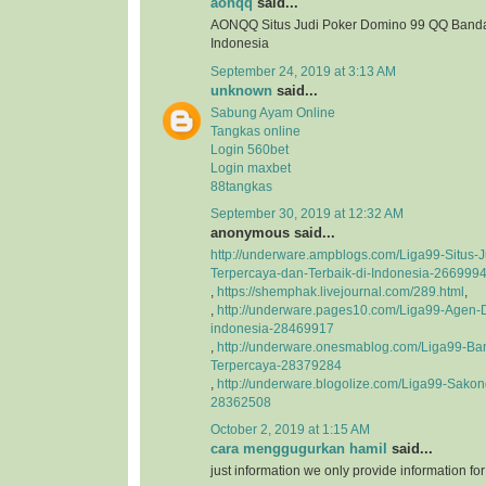
aonqq
said...
AONQQ Situs Judi Poker Domino 99 QQ Banda
Indonesia
September 24, 2019 at 3:13 AM
unknown
said...
Sabung Ayam Online
Tangkas online
Login 560bet
Login maxbet
88tangkas
September 30, 2019 at 12:32 AM
anonymous said...
http://underware.ampblogs.com/Liga99-Situs-J
Terpercaya-dan-Terbaik-di-Indonesia-266999
,
https://shemphak.livejournal.com/289.html
,
,
http://underware.pages10.com/Liga99-Agen-D
indonesia-28469917
,
http://underware.onesmablog.com/Liga99-Ba
Terpercaya-28379284
,
http://underware.blogolize.com/Liga99-Sakon
28362508
October 2, 2019 at 1:15 AM
cara menggugurkan hamil
said...
just information we only provide information fo