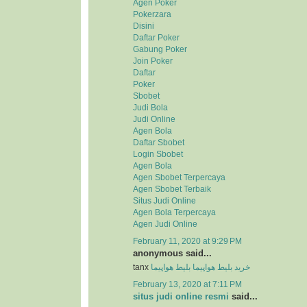
Agen Poker
Pokerzara
Disini
Daftar Poker
Gabung Poker
Join Poker
Daftar
Poker
Sbobet
Judi Bola
Judi Online
Agen Bola
Daftar Sbobet
Login Sbobet
Agen Bola
Agen Sbobet Terpercaya
Agen Sbobet Terbaik
Situs Judi Online
Agen Bola Terpercaya
Agen Judi Online
February 11, 2020 at 9:29 PM
anonymous said...
tanx
بلیط هواپیما
خرید بلیط هواپیما
February 13, 2020 at 7:11 PM
situs judi online resmi
said...