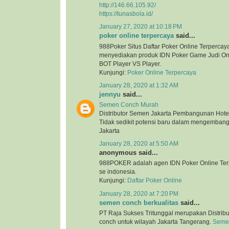
http://146.66.105.92/
https://tunasbola.id/
January 27, 2020 at 10:18 PM
poker online terpercaya
said...
988Poker Situs Daftar Poker Online Terpercaya
menyediakan produk IDN Poker Game Judi Onl
BOT Player VS Player.
Kunjungi:
Poker Online Terpercaya
January 28, 2020 at 1:32 AM
jennyu
said...
Semen Conch Murah
Distributor Semen Jakarta Pembangunan Hotel
Tidak sedikit potensi baru dalam mengembang
Jakarta
January 28, 2020 at 5:50 AM
anonymous said...
988POKER adalah agen IDN Poker Online Terp
se indonesia.
Kunjungi:
Daftar Poker Online
January 28, 2020 at 7:20 PM
semen conch berkualitas
said...
PT Raja Sukses Tritunggal merupakan Distrib
conch untuk wilayah Jakarta Tangerang.
Semen