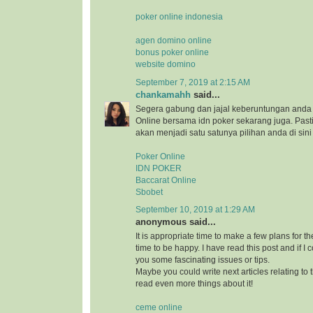
poker online indonesia
agen domino online
bonus poker online
website domino
September 7, 2019 at 2:15 AM
chankamahh
said...
Segera gabung dan jajal keberuntungan anda 
Online bersama idn poker sekarang juga. Pa
akan menjadi satu satunya pilihan anda di sini
Poker Online
IDN POKER
Baccarat Online
Sbobet
September 10, 2019 at 1:29 AM
anonymous said...
It is appropriate time to make a few plans for th
time to be happy. I have read this post and if I 
you some fascinating issues or tips.
Maybe you could write next articles relating to th
read even more things about it!
ceme online