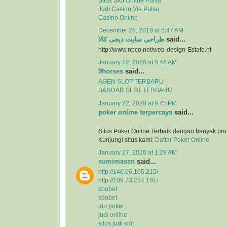
Situs Slot Online Pulsa
Judi Casino Via Pulsa
Casino Online
December 28, 2019 at 5:47 AM
طراحی سایت دیجی کالا
said...
http://www.npco.net/web-design-Estate.ht
January 12, 2020 at 5:46 AM
9horses
said...
AGEN SLOT TERBARU
BANDAR SLOT TERBARU
January 22, 2020 at 9:45 PM
poker online terpercaya
said...
Situs Poker Online Terbaik dengan banyak pr
Kunjungi situs kami:
Daftar Poker Online
January 27, 2020 at 1:29 AM
sumimasen
said...
http://146.66.105.215/
http://109.73.234.191/
sbobet
sbobet
idn poker
judi online
situs judi slot