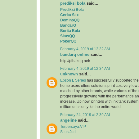
prediksi bola
said...
Prediksi Bola
Cerita Sex
DominoQQ
BandarQ
Berita Bola
SitusQQ
PokerQQ
February 4, 2019 at 12:32 AM
bandarq online
said...
http://pihakqq.net/
February 4, 2019 at 12:34 AM
unknown
said...
Epson L Series
has successfully supported the
home users offers solutions print cost very low
matched by other brands, while variants of the
progressively growing with the performance an
increase. Up now, printers with ink tank system
million units only for the entire world
February 24, 2019 at 2:39 AM
angeline
said...
Terpercaya.VIP
Situs Judi