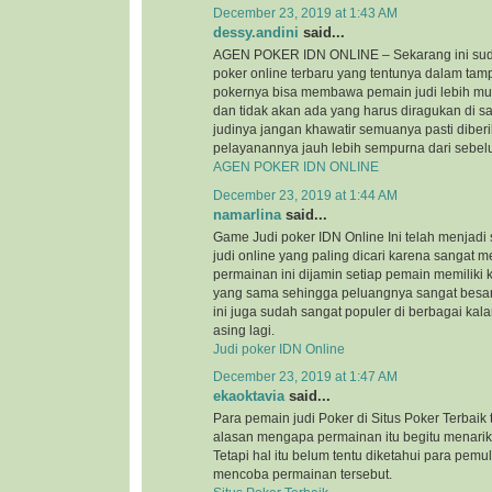
December 23, 2019 at 1:43 AM
dessy.andini
said...
AGEN POKER IDN ONLINE – Sekarang ini suda
poker online terbaru yang tentunya dalam tam
pokernya bisa membawa pemain judi lebih mu
dan tidak akan ada yang harus diragukan di s
judinya jangan khawatir semuanya pasti diber
pelayanannya jauh lebih sempurna dari sebe
AGEN POKER IDN ONLINE
December 23, 2019 at 1:44 AM
namarlina
said...
Game Judi poker IDN Online Ini telah menjadi
judi online yang paling dicari karena sangat
permainan ini dijamin setiap pemain memilik
yang sama sehingga peluangnya sangat besa
ini juga sudah sangat populer di berbagai kal
asing lagi.
Judi poker IDN Online
December 23, 2019 at 1:47 AM
ekaoktavia
said...
Para pemain judi Poker di Situs Poker Terbaik
alasan mengapa permainan itu begitu menarik
Tetapi hal itu belum tentu diketahui para pemu
mencoba permainan tersebut.