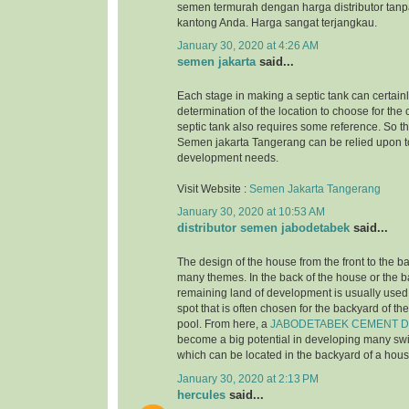
semen termurah dengan harga distributor tanp
kantong Anda. Harga sangat terjangkau.
January 30, 2020 at 4:26 AM
semen jakarta
said...
Each stage in making a septic tank can certainl
determination of the location to choose for the 
septic tank also requires some reference. So tha
Semen jakarta Tangerang can be relied upon to
development needs.
Visit Website :
Semen Jakarta Tangerang
January 30, 2020 at 10:53 AM
distributor semen jabodetabek
said...
The design of the house from the front to the b
many themes. In the back of the house or the 
remaining land of development is usually used 
spot that is often chosen for the backyard of t
pool. From here, a
JABODETABEK CEMENT D
become a big potential in developing many s
which can be located in the backyard of a hous
January 30, 2020 at 2:13 PM
hercules
said...