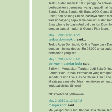
Teskiu sudah memiliki 1000 pengguna aplikasi
berbagai jenis permainan yang dapat dimaink
Bandar Poker, Bandar 66, BandarQQ, Capsa 
Poker, dan Sakong Online. pastinya sudah me
tradisional yang sejak lama dan kini sudah ha
Smartphone berbasis Android dan Ios. Downloa
dengan sangat mudah di Google Play Store.
May 1, 2019 at 5:34 AM
teskiu dominokiu
said...
Teskiu Agen Dominokiu Online Terpercaya Da
dengan minimal deposit Rp 25.000 anda suda
permainan yang seru
May 1, 2019 at 5:38 AM
strikewin bandar bola
said...
Strikwin - Merupakan Taruhan Judi Bola Onlin
Bandar Bola Terbaik Permainan yang terdapat d
seperti Casino Live, Casino Online, Dan Ken
id saja para member bisa memainkan semua 
terdapat disitus Strikewin.
https://rebrand.ly/strikewin
May 2, 2019 at 12:03 AM
maujackpot
said...
Maujackpot Situs Judi Bandar Bola Online Ter