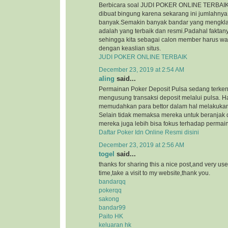
Berbicara soal JUDI POKER ONLINE TERBAIK, 
dibuat bingung karena sekarang ini jumlahnya
banyak.Semakin banyak bandar yang mengkl
adalah yang terbaik dan resmi.Padahal faktan
sehingga kita sebagai calon member harus wa
dengan keaslian situs.
JUDI POKER ONLINE TERBAIK
December 23, 2019 at 2:54 AM
aling
said...
Permainan Poker Deposit Pulsa sedang terkena
mengusung transaksi deposit melalui pulsa. Ha
memudahkan para bettor dalam hal melakukan 
Selain tidak memaksa mereka untuk beranjak 
mereka juga lebih bisa fokus terhadap permain
Daftar Poker Idn Online Resmi disini
December 23, 2019 at 2:56 AM
togel
said...
thanks for sharing this a nice post,and very use
time,take a visit to my website,thank you.
bandarqq
pokerqq
sakong
bandar99
Paito HK
keluaran hk