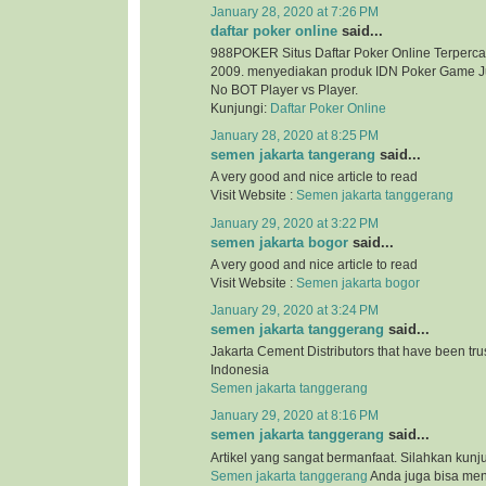
January 28, 2020 at 7:26 PM
daftar poker online
said...
988POKER Situs Daftar Poker Online Terperca
2009. menyediakan produk IDN Poker Game Ju
No BOT Player vs Player.
Kunjungi:
Daftar Poker Online
January 28, 2020 at 8:25 PM
semen jakarta tangerang
said...
A very good and nice article to read
Visit Website :
Semen jakarta tanggerang
January 29, 2020 at 3:22 PM
semen jakarta bogor
said...
A very good and nice article to read
Visit Website :
Semen jakarta bogor
January 29, 2020 at 3:24 PM
semen jakarta tanggerang
said...
Jakarta Cement Distributors that have been tr
Indonesia
Semen jakarta tanggerang
January 29, 2020 at 8:16 PM
semen jakarta tanggerang
said...
Artikel yang sangat bermanfaat. Silahkan kunj
Semen jakarta tanggerang
Anda juga bisa me