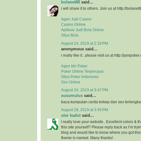
bolanet88
said...
i will share it to others. Join us at http://bolanet
Agen Judi Casino
Casino Online
Aplikasi Judi Bola Online
Situs Bola
August 24, 2019 at 2:18 PM
anonymous said...
i really like it.. please visit us at http://jampoker
Agen Idn Poker
Poker Online Terpercaya
Situs Poker Indonesia
Seo Online
August 24, 2019 at 3:47 PM
susumulus
said...
baca kumpulan cerita bokep dan sex terlengka
August 28, 2019 at 3:45 PM
uler kadut
said...
I really love your website.. Excellent colors &
this site yourself? Please reply back as I’m try
blog and would like to know where you got this
theme is named. Many thanks!