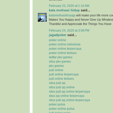
February 23, 2020 at 1:10 AM
kata motivasi hidup
said...
katamotivasihoyajp
will make your life more c
Makes You Happy and Never Give Up Whatev
Thankful and Appreciate the Things You Have
February 24, 2020 at 3:06 PM
jagadpoker
said...
poker online
poker online indonesia
poker online terpercaya
poker online terbaru
daftar pkv games
situs pkv games
pkv games
judi online
judi online terpercaya
judi online terbaru
situs judi qq
situs judi qq online
situs judi qq online terpercaya
situs qq online terpercaya
situs judi qq online terpercaya
poker pulsa
poker online pulsa
judi poker pulsa