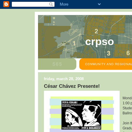
crpso
COMMUNITY AND REGIONAL
friday, march 28, 2008
César Chávez Presente!
Monda
1:00 
Stude
Ballr
Join 
Gradu