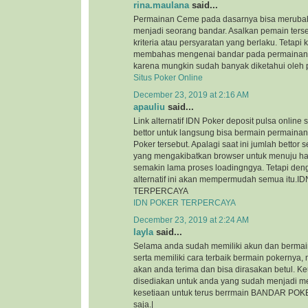
rina.maulana
said...
Permainan Ceme pada dasarnya bisa merubah
menjadi seorang bandar. Asalkan pemain ter
kriteria atau persyaratan yang berlaku. Tetapi ka
membahas mengenai bandar pada permainan 
karena mungkin sudah banyak diketahui oleh p
Situs Poker Online
December 23, 2019 at 2:16 AM
apauliu
said...
Link alternatif IDN Poker deposit pulsa onlin
bettor untuk langsung bisa bermain permainan
Poker tersebut. Apalagi saat ini jumlah bettor
yang mengakibatkan browser untuk menuju ha
semakin lama proses loadingngya. Tetapi den
alternatif ini akan mempermudah semua itu.
TERPERCAYA
IDN POKER TERPERCAYA
December 23, 2019 at 2:24 AM
layla
said...
Selama anda sudah memiliki akun dan bermain
serta memiliki cara terbaik bermain pokernya
akan anda terima dan bisa dirasakan betul. 
disediakan untuk anda yang sudah menjadi m
kesetiaan untuk terus berrmain BANDAR POKE
saja.|