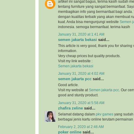
artikel ini sangat bagus, terima kasih sudah 
tentang furniture yang sangat bermanfaat. Sa
membagikan info yang bermanfaat bagi anda.
dengan kualitas terbaik yang akan membuat 
kuat. Anda bisa mengunjungi website
Semen ja
indonesia. semoga bermanfaat. terima kasih
January 31, 2020 at 1:41 AM
semen jakarta bekasi
said...
This article is very good, thank you for sharing 
information.
Very cheap prices but quality products.
Visit my link website :
Semen jakarta bekasi
January 31, 2020 at 4:02 AM
semen jakarta pcc
said...
Good article.
Visit my website at
Semen jakarta pcc
. Our cem
good and sturdy product.
January 31, 2020 at 5:58 AM
zhafira zeline
said...
Selamat datang dalam
pkv games
yang sudah
berbagai jenis kartu online terutam permainan 
February 2, 2020 at 2:46 AM
poker online
said...