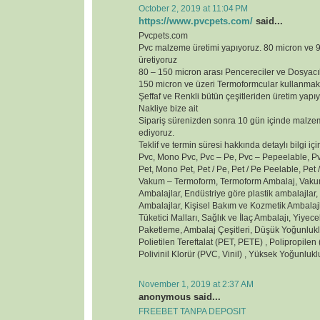
October 2, 2019 at 11:04 PM
https://www.pvcpets.com/
said...
Pvcpets.com
Pvc malzeme üretimi yapıyoruz. 80 micron ve
üretiyoruz
80 – 150 micron arası Pencereciler ve Dosyacı
150 micron ve üzeri Termoformcular kullanmak
Şeffaf ve Renkli bütün çeşitleriden üretim yapı
Nakliye bize ait
Sipariş sürenizden sonra 10 gün içinde malzem
ediyoruz.
Teklif ve termin süresi hakkında detaylı bilgi içi
Pvc, Mono Pvc, Pvc – Pe, Pvc – Pepeelable, Pvc
Pet, Mono Pet, Pet / Pe, Pet / Pe Peelable, Pet /
Vakum – Termoform, Termoform Ambalaj, Vakum
Ambalajlar, Endüstriye göre plastik ambalajlar
Ambalajlar, Kişisel Bakım ve Kozmetik Ambalaj
Tüketici Malları, Sağlık ve İlaç Ambalajı, Yiyec
Paketleme, Ambalaj Çeşitleri, Düşük Yoğunluklu
Polietilen Tereftalat (PET, PETE) , Polipropilen (
Polivinil Klorür (PVC, Vinil) , Yüksek Yoğunluk
November 1, 2019 at 2:37 AM
anonymous said...
FREEBET TANPA DEPOSIT