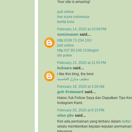
Your site is amazing!
judi online
live score indonesia
berita bola
February 14, 2020 at 10:09 PM
sumimasen
said...
http://109.73.234.191/
judi online
http://37.60.246.153/login/
idn poker
February 15, 2020 at 11:55 PM
kubaara
said...
i like this blog, the best
تنظيف منازل العاصمة
February 18, 2020 at 3:26 AM
goh fristeward
said...
Haloo,Yuk Follow Saya dan Dapatkan Tips Kese
Instagram Kami.
February 20, 2020 at 9:15 PM
situs pkv
said...
Kini ada permainan yang terbaru dalam
daftar
selalu memberikan kejutan-kejutan permainan 
tahunnya.