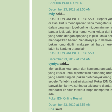
BANDAR POKER ONLINE
December 23, 2019 at 2:50 AM
evly
said...
POKER IDN ONLINE TERBESAR – Seperti yan
di atas. Untuk mendapatkan serta mengetahui
dalam cara main togel online ini, pemain me
bandar judi. Lalu, bila nomor yang keluar dar
yang sama dengan apa yang ia pilih. Maka pe
mendapatkan hadiah. Sebaliknya pun demikian
bukan nomor dipilih, maka pemain harus mere
jatuh ke kantong orang lain.
POKER IDN ONLINE TERBESAR
December 23, 2019 at 2:51 AM
cyntya
said...
Memastikan keamanan dan kenyamanan pada si
yang krusial untuk diperhatikan dibanding urus
yang cenderung dilupakan oleh banyak orang
sepele. Terlebih saat ini situs judi Poker IDN
banyak jumlahnya sehingga tak jarang diantar
mendaftar ke situs tersebut tanpa memperhi
ada.
Poker IDN Online Resmi
December 23, 2019 at 2:53 AM
lina
said...