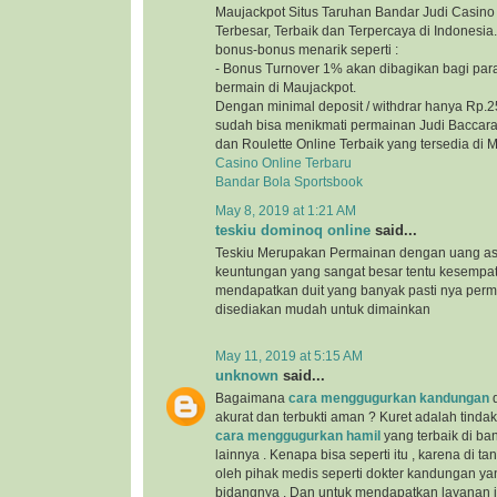
Maujackpot Situs Taruhan Bandar Judi Casino 
Terbesar, Terbaik dan Terpercaya di Indonesi
bonus-bonus menarik seperti :
- Bonus Turnover 1% akan dibagikan bagi par
bermain di Maujackpot.
Dengan minimal deposit / withdrar hanya Rp.2
sudah bisa menikmati permainan Judi Baccarat
dan Roulette Online Terbaik yang tersedia di 
Casino Online Terbaru
Bandar Bola Sportsbook
May 8, 2019 at 1:21 AM
teskiu dominoq online
said...
Teskiu Merupakan Permainan dengan uang as
keuntungan yang sangat besar tentu kesempa
mendapatkan duit yang banyak pasti nya per
disediakan mudah untuk dimainkan
May 11, 2019 at 5:15 AM
unknown
said...
Bagaimana
cara menggugurkan kandungan
d
akurat dan terbukti aman ? Kuret adalah tind
cara menggugurkan hamil
yang terbaik di b
lainnya . Kenapa bisa seperti itu , karena di t
oleh pihak medis seperti dokter kandungan yan
bidangnya . Dan untuk mendapatkan layanan ini