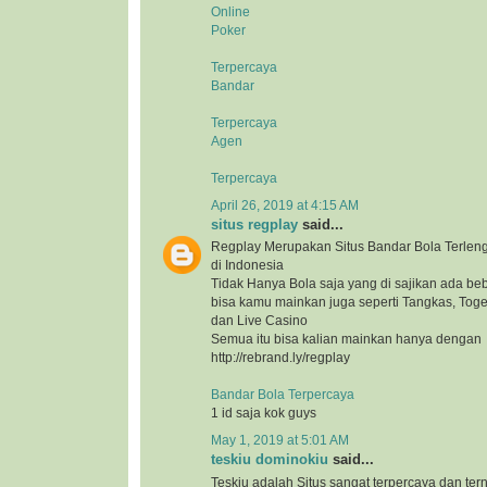
Online
Poker
Terpercaya
Bandar
Terpercaya
Agen
Terpercaya
April 26, 2019 at 4:15 AM
situs regplay
said...
Regplay Merupakan Situs Bandar Bola Terlen
di Indonesia
Tidak Hanya Bola saja yang di sajikan ada b
bisa kamu mainkan juga seperti Tangkas, Togel
dan Live Casino
Semua itu bisa kalian mainkan hanya dengan
http://rebrand.ly/regplay
Bandar Bola Terpercaya
1 id saja kok guys
May 1, 2019 at 5:01 AM
teskiu dominokiu
said...
Teskiu adalah Situs sangat terpercaya dan ter