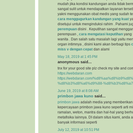
mudah jika kondisi kandungan anda tidak berm
sangat sulit untuk mendapatkan layanan terseb
yakni menggunakan obat medis yang sudah teru
cara menggugurkan kandungan yang kuat
ya
disetujui untuk menginduksi rahim . Pahami j
perempuan
disini . Keputihan sangat mengga
perempuan ,
cara mengatasi keputihan
yang s
wanita . Dan salah satu masalah lagi yaitu m
organ intimnya , disini kami akan berbagi tips
miss v dengan cepat
dan alami
May 18, 2019 at 1:45 PM
anonymous said...
tnx for your good site plz check my site and co
https://webdaran.com
https://webdaran.com/%d8%aa%d8%b9%d
%d8%b3%d8%a6%d9%88-%d8%b3%d8%a7
June 19, 2019 at 8:08 AM
primbon jawa kuno
said...
primbon jawa
adalah media yang memberikan 
kepercayaan primbon jawa kuno seperti arti mim
ramalan, weton, mantra dan hal-hal yang be
metafisika lainnya. DI dalam situs kami, and
banyak informasi seperti
July 12, 2019 at 10:51 PM