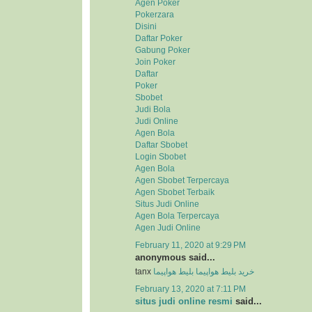
Agen Poker
Pokerzara
Disini
Daftar Poker
Gabung Poker
Join Poker
Daftar
Poker
Sbobet
Judi Bola
Judi Online
Agen Bola
Daftar Sbobet
Login Sbobet
Agen Bola
Agen Sbobet Terpercaya
Agen Sbobet Terbaik
Situs Judi Online
Agen Bola Terpercaya
Agen Judi Online
February 11, 2020 at 9:29 PM
anonymous said...
tanx
بلیط هواپیما
خرید بلیط هواپیما
February 13, 2020 at 7:11 PM
situs judi online resmi
said...