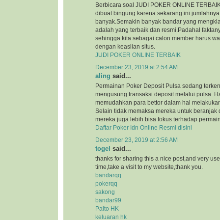
Berbicara soal JUDI POKER ONLINE TERBAIK, 
dibuat bingung karena sekarang ini jumlahnya
banyak.Semakin banyak bandar yang mengkl
adalah yang terbaik dan resmi.Padahal faktan
sehingga kita sebagai calon member harus wa
dengan keaslian situs.
JUDI POKER ONLINE TERBAIK
December 23, 2019 at 2:54 AM
aling
said...
Permainan Poker Deposit Pulsa sedang terkena
mengusung transaksi deposit melalui pulsa. Ha
memudahkan para bettor dalam hal melakukan 
Selain tidak memaksa mereka untuk beranjak 
mereka juga lebih bisa fokus terhadap permain
Daftar Poker Idn Online Resmi disini
December 23, 2019 at 2:56 AM
togel
said...
thanks for sharing this a nice post,and very use
time,take a visit to my website,thank you.
bandarqq
pokerqq
sakong
bandar99
Paito HK
keluaran hk