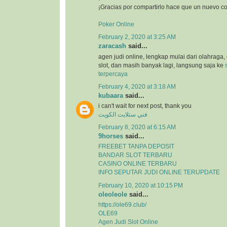
¡Gracias por compartirlo hace que un nuevo c
Poker Online
February 2, 2020 at 3:25 AM
zaracash
said...
agen judi online, lengkap mulai dari olahraga, 
slot, dan masih banyak lagi, langsung saja ke
terpercaya
February 4, 2020 at 3:18 AM
kubaara
said...
i can't wait for next post, thank you
فني ستلايت الكويت
February 8, 2020 at 6:15 AM
9horses
said...
FREEBET TANPA DEPOSIT
BANDAR SLOT TERBARU
CASINO ONLINE TERBARU
INFO SEPUTAR JUDI ONLINE TERUPDATE
February 10, 2020 at 10:15 PM
oleoleole
said...
https://ole69.club/
OLE69
Agen Judi Slot Online