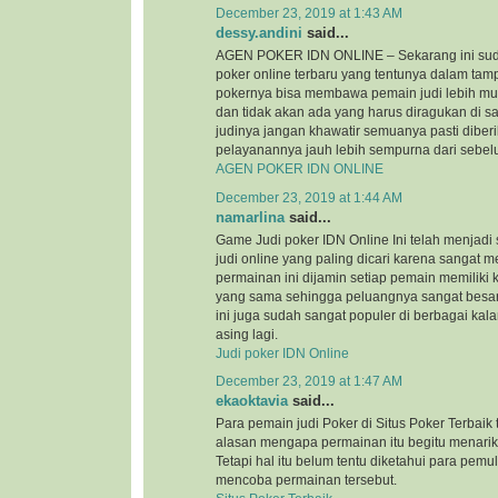
December 23, 2019 at 1:43 AM
dessy.andini
said...
AGEN POKER IDN ONLINE – Sekarang ini suda
poker online terbaru yang tentunya dalam tam
pokernya bisa membawa pemain judi lebih mu
dan tidak akan ada yang harus diragukan di s
judinya jangan khawatir semuanya pasti diber
pelayanannya jauh lebih sempurna dari sebe
AGEN POKER IDN ONLINE
December 23, 2019 at 1:44 AM
namarlina
said...
Game Judi poker IDN Online Ini telah menjadi
judi online yang paling dicari karena sangat
permainan ini dijamin setiap pemain memilik
yang sama sehingga peluangnya sangat besa
ini juga sudah sangat populer di berbagai kal
asing lagi.
Judi poker IDN Online
December 23, 2019 at 1:47 AM
ekaoktavia
said...
Para pemain judi Poker di Situs Poker Terbaik
alasan mengapa permainan itu begitu menarik
Tetapi hal itu belum tentu diketahui para pemu
mencoba permainan tersebut.