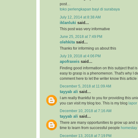
post…
toko perlengkapan bayi di surabaya
July 12, 2014 at 8:38 AM
iklanluki
said...
This post was very informative
June 25, 2018 at 7:49 PM
olehkita
said...
Thanks for informing us about this
July 19, 2018 at 4:06 PM
apofraxeis
said...
Finding good information on this subject that is
easy to grasp is a phenomenon. That's why I de
comment here to let the writer know this article 
December 5, 2018 at 11:09 AM
tayyab ali
said...
I am really thankful to you for providing this uni
you can visit my blog too. This is my blog
lapor
December 10, 2018 at 7:16 AM
tayyab ali
said...
There are many opportunities to grow up and s
time to learn from successful people
homestay 
December 13, 2018 at 7:19 PM