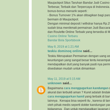
Maujackpot Situs Taruhan Bandar Judi Casino 
Terbesar, Terbaik dan Terpercaya di Indonesi
bonus-bonus menarik seperti :
- Bonus Turnover 1% akan dibagikan bagi par
bermain di Maujackpot.
Dengan minimal deposit / withdrar hanya Rp.2
sudah bisa menikmati permainan Judi Baccarat
dan Roulette Online Terbaik yang tersedia di 
Casino Online Terbaru
Bandar Bola Sportsbook
May 8, 2019 at 1:21 AM
teskiu dominoq online
said...
Teskiu Merupakan Permainan dengan uang as
keuntungan yang sangat besar tentu kesempa
mendapatkan duit yang banyak pasti nya per
disediakan mudah untuk dimainkan
May 11, 2019 at 5:15 AM
unknown
said...
Bagaimana
cara menggugurkan kandungan
d
akurat dan terbukti aman ? Kuret adalah tind
cara menggugurkan hamil
yang terbaik di b
lainnya . Kenapa bisa seperti itu , karena di t
oleh pihak medis seperti dokter kandungan yan
bidangnya . Dan untuk mendapatkan layanan ini