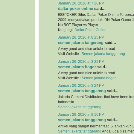
January 28, 2020 at 7:26 PM
daftar poker online
said...
988POKER Situs Daftar Poker Online Terperca
2009. menyediakan produk IDN Poker Game Ju
No BOT Player vs Player.
Kunjungi:
Daftar Poker Online
January 28, 2020 at 8:25 PM
semen jakarta tangerang
said...
A very good and nice article to read
Visit Website :
Semen jakarta tanggerang
January 29, 2020 at 3:22 PM
semen jakarta bogor
said...
A very good and nice article to read
Visit Website :
Semen jakarta bogor
January 29, 2020 at 3:24 PM
semen jakarta tanggerang
said...
Jakarta Cement Distributors that have been tr
Indonesia
Semen jakarta tanggerang
January 29, 2020 at 8:16 PM
semen jakarta tanggerang
said...
Artikel yang sangat bermanfaat. Silahkan kunj
Semen jakarta tanggerang
Anda juga bisa me