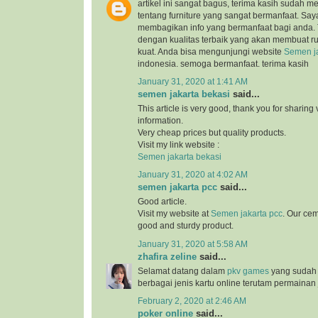
artikel ini sangat bagus, terima kasih sudah 
tentang furniture yang sangat bermanfaat. Sa
membagikan info yang bermanfaat bagi anda.
dengan kualitas terbaik yang akan membuat 
kuat. Anda bisa mengunjungi website
Semen ja
indonesia. semoga bermanfaat. terima kasih
January 31, 2020 at 1:41 AM
semen jakarta bekasi
said...
This article is very good, thank you for sharing 
information.
Very cheap prices but quality products.
Visit my link website :
Semen jakarta bekasi
January 31, 2020 at 4:02 AM
semen jakarta pcc
said...
Good article.
Visit my website at
Semen jakarta pcc
. Our cem
good and sturdy product.
January 31, 2020 at 5:58 AM
zhafira zeline
said...
Selamat datang dalam
pkv games
yang sudah
berbagai jenis kartu online terutam permainan 
February 2, 2020 at 2:46 AM
poker online
said...