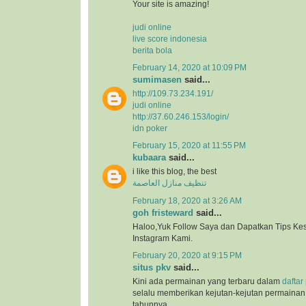
Your site is amazing!
judi online
live score indonesia
berita bola
February 14, 2020 at 10:09 PM
sumimasen
said...
http://109.73.234.191/
judi online
http://37.60.246.153/login/
idn poker
February 15, 2020 at 11:55 PM
kubaara
said...
i like this blog, the best
تنظيف منازل العاصمة
February 18, 2020 at 3:26 AM
goh fristeward
said...
Haloo,Yuk Follow Saya dan Dapatkan Tips Kese
Instagram Kami.
February 20, 2020 at 9:15 PM
situs pkv
said...
Kini ada permainan yang terbaru dalam
daftar
selalu memberikan kejutan-kejutan permainan 
tahunnya.