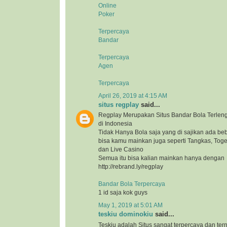
Online
Poker
Terpercaya
Bandar
Terpercaya
Agen
Terpercaya
April 26, 2019 at 4:15 AM
situs regplay
said...
Regplay Merupakan Situs Bandar Bola Terlen
di Indonesia
Tidak Hanya Bola saja yang di sajikan ada b
bisa kamu mainkan juga seperti Tangkas, Togel
dan Live Casino
Semua itu bisa kalian mainkan hanya dengan
http://rebrand.ly/regplay
Bandar Bola Terpercaya
1 id saja kok guys
May 1, 2019 at 5:01 AM
teskiu dominokiu
said...
Teskiu adalah Situs sangat terpercaya dan ter