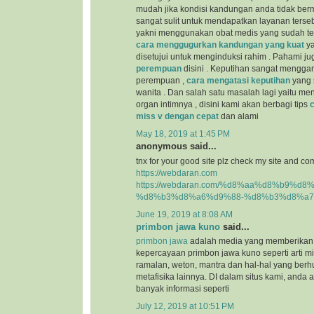
mudah jika kondisi kandungan anda tidak berm
sangat sulit untuk mendapatkan layanan terseb
yakni menggunakan obat medis yang sudah teru
cara menggugurkan kandungan yang kuat
ya
disetujui untuk menginduksi rahim . Pahami j
perempuan
disini . Keputihan sangat mengga
perempuan ,
cara mengatasi keputihan
yang s
wanita . Dan salah satu masalah lagi yaitu m
organ intimnya , disini kami akan berbagi tips
miss v dengan cepat
dan alami
May 18, 2019 at 1:45 PM
anonymous said...
tnx for your good site plz check my site and co
https://webdaran.com
https://webdaran.com/%d8%aa%d8%b9%d
%d8%b3%d8%a6%d9%88-%d8%b3%d8%a7
June 19, 2019 at 8:08 AM
primbon jawa kuno
said...
primbon jawa
adalah media yang memberikan 
kepercayaan primbon jawa kuno seperti arti mim
ramalan, weton, mantra dan hal-hal yang be
metafisika lainnya. DI dalam situs kami, and
banyak informasi seperti
July 12, 2019 at 10:51 PM