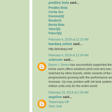
prediksi bola
said...
Prediksi Bola
Cerita Sex
DominoQQ
BandarQ
Berita Bola
SitusQQ
PokerQQ
February 4, 2019 at 12:32 AM
bandarq online
said...
http://pihakqq.net/
February 4, 2019 at 12:34 AM
unknown
said...
Epson L Series
has successfully supported the
home users offers solutions print cost very low
matched by other brands, while variants of the
progressively growing with the performance an
increase. Up now, printers with ink tank system
million units only for the entire world
February 24, 2019 at 2:39 AM
angeline
said...
Terpercaya.VIP
Situs Judi