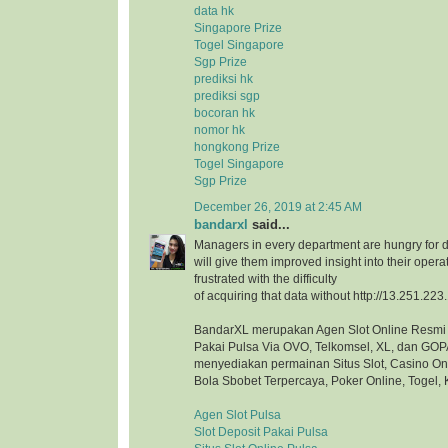
data hk
Singapore Prize
Togel Singapore
Sgp Prize
prediksi hk
prediksi sgp
bocoran hk
nomor hk
hongkong Prize
Togel Singapore
Sgp Prize
December 26, 2019 at 2:45 AM
bandarxl
said...
Managers in every department are hungry for d
will give them improved insight into their opera
frustrated with the difficulty
of acquiring that data without http://13.251.223
BandarXL merupakan Agen Slot Online Resmi 
Pakai Pulsa Via OVO, Telkomsel, XL, dan GOP
menyediakan permainan Situs Slot, Casino On
Bola Sbobet Terpercaya, Poker Online, Togel, 
Agen Slot Pulsa
Slot Deposit Pakai Pulsa