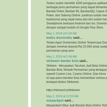
Teskiu sudah memiliki 1000 pengguna aplikasi
berbagai jenis permainan yang dapat dimaink
Bandar Poker, Bandar 66, BandarQQ, Capsa 
Poker, dan Sakong Online. pastinya sudah me
tradisional yang sejak lama dan kini sudah ha
Smartphone berbasis Android dan Ios. Downloa
dengan sangat mudah di Google Play Store.
May 1, 2019 at 5:34 AM
teskiu dominokiu
said...
Teskiu Agen Dominokiu Online Terpercaya Da
dengan minimal deposit Rp 25.000 anda suda
permainan yang seru
May 1, 2019 at 5:38 AM
strikewin bandar bola
said...
Strikwin - Merupakan Taruhan Judi Bola Onlin
Bandar Bola Terbaik Permainan yang terdapat d
seperti Casino Live, Casino Online, Dan Ken
id saja para member bisa memainkan semua 
terdapat disitus Strikewin.
https://rebrand.ly/strikewin
May 2, 2019 at 12:03 AM
maujackpot
said...
Maujackpot Situs Judi Bandar Bola Online Ter