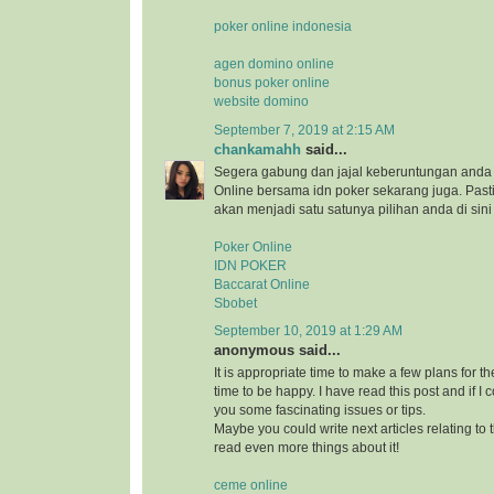
poker online indonesia
agen domino online
bonus poker online
website domino
September 7, 2019 at 2:15 AM
chankamahh
said...
Segera gabung dan jajal keberuntungan anda 
Online bersama idn poker sekarang juga. Pa
akan menjadi satu satunya pilihan anda di sini
Poker Online
IDN POKER
Baccarat Online
Sbobet
September 10, 2019 at 1:29 AM
anonymous said...
It is appropriate time to make a few plans for th
time to be happy. I have read this post and if I 
you some fascinating issues or tips.
Maybe you could write next articles relating to th
read even more things about it!
ceme online