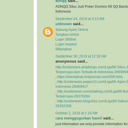
aonqq
said...
AONQQ Situs Judi Poker Domino 99 QQ Banda
Indonesia
September 24, 2019 at 3:13 AM
unknown
said...
Sabung Ayam Online
Tangkas online
Login 560bet
Login maxbet
88tangkas
September 30, 2019 at 12:32 AM
anonymous said...
http://underware.ampblogs.com/Liga99-Situs-J
Terpercaya-dan-Terbaik-di-Indonesia-266999
,
https://shemphak.livejournal.com/289.html
,
,
http://underware.pages10.com/Liga99-Agen-D
indonesia-28469917
,
http://underware.onesmablog.com/Liga99-Ba
Terpercaya-28379284
,
http://underware.blogolize.com/Liga99-Sakon
28362508
October 2, 2019 at 1:15 AM
cara menggugurkan hamil
said...
just information we only provide information fo