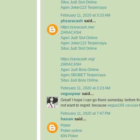
Situs Judi Slot Online
Agen Joker123 Terpercaya
February 11, 2020 at 3:20 AM
phzaracash
said...
https://zaracash.me/
ZARACASH
Agen Judi Slot Online
Agen Joker123 Terpercaya
Situs Judi Slot Online
https://zaracash.org/
ZARACASH
Agen Judi Bola Online
Agen SBOBET Terpercaya
Situs Judi Bola Online
February 11, 2020 at 3:23 AM
veguspear
said...
Great! I hope I can go there someday. before tha
not want to regret. because
vegus168 แทงบอล
February 11, 2020 at 7:47 PM
hasuw
said...
Poker
Poker online
IDN Poker