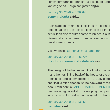
semen termurah dengan harga distributor tanp
kantong Anda. Harga sangat terjangkau.
January 30, 2020 at 4:26 AM
semen jakarta
said...
Each stage in making a septic tank can certainl
determination of the location to choose for the 
septic tank also requires some reference. So tha
Semen jakarta Tangerang can be relied upon to
development needs.
Visit Website :
Semen Jakarta Tangerang
January 30, 2020 at 10:53 AM
distributor semen jabodetabek
said...
The design of the house from the front to the b
many themes. In the back of the house or the 
remaining land of development is usually used 
spot that is often chosen for the backyard of t
pool. From here, a
JABODETABEK CEMENT D
become a big potential in developing many s
which can be located in the backyard of a hous
January 30, 2020 at 2:13 PM
hercules
said...