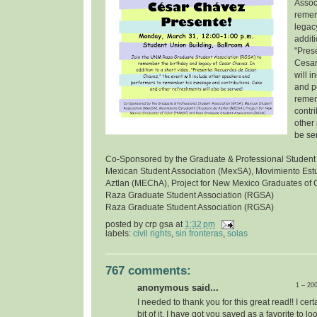
Assoc
remem
legac
additi
"Pres
Cesar
will 
and p
remem
contr
other 
be se
Co-Sponsored by the Graduate & Professional Student
Mexican Student Association (MexSA), Movimiento Estu
Aztlan (MEChA), Project for New Mexico Graduates of
Raza Graduate Student Association (RGSA)
Raza Graduate Student Association (RGSA)
posted by
crp gsa
at
1:32 pm
labels:
civil rights
,
sin fronteras
,
solas
767 comments:
1 – 20
anonymous said...
I needed to thank you for this great read!! I certa
bit of it. I have got you saved as a favorite to l