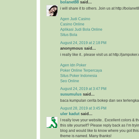
bolanet88
said...
i will share it to others. Join us at http://bolanet
Agen Judi Casino
Casino Online
Aplikasi Judi Bola Online
Situs Bola
August 24, 2019 at 2:18 PM
anonymous said...
i really like it.. please visit us at http://jampoker
Agen Idn Poker
Poker Online Terpercaya
Situs Poker Indonesia
Seo Online
August 24, 2019 at 3:47 PM
susumulus
said...
baca kumpulan cerita bokep dan sex terlengka
August 28, 2019 at 3:45 PM
uler kadut
said...
I really love your website.. Excellent colors &
this site yourself? Please reply back as I’m try
blog and would like to know where you got this
theme is named. Many thanks!