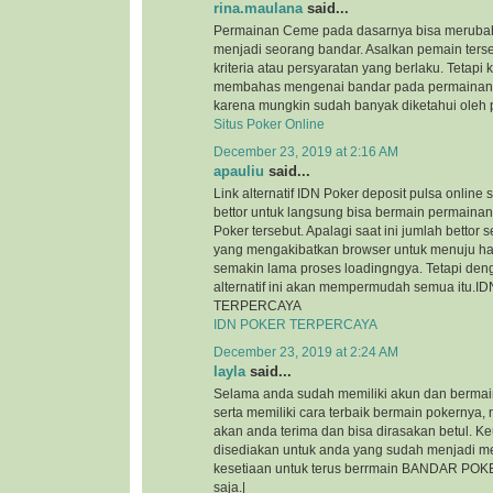
rina.maulana
said...
Permainan Ceme pada dasarnya bisa merubah
menjadi seorang bandar. Asalkan pemain ter
kriteria atau persyaratan yang berlaku. Tetapi ka
membahas mengenai bandar pada permainan 
karena mungkin sudah banyak diketahui oleh p
Situs Poker Online
December 23, 2019 at 2:16 AM
apauliu
said...
Link alternatif IDN Poker deposit pulsa onlin
bettor untuk langsung bisa bermain permainan
Poker tersebut. Apalagi saat ini jumlah bettor
yang mengakibatkan browser untuk menuju ha
semakin lama proses loadingngya. Tetapi den
alternatif ini akan mempermudah semua itu.
TERPERCAYA
IDN POKER TERPERCAYA
December 23, 2019 at 2:24 AM
layla
said...
Selama anda sudah memiliki akun dan bermain
serta memiliki cara terbaik bermain pokernya
akan anda terima dan bisa dirasakan betul. 
disediakan untuk anda yang sudah menjadi m
kesetiaan untuk terus berrmain BANDAR POKE
saja.|