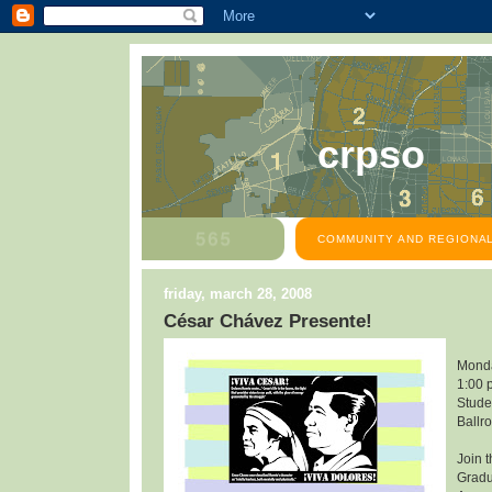
crpso
COMMUNITY AND REGIONAL
friday, march 28, 2008
César Chávez Presente!
Monda
1:00 
Stude
Ballr
Join 
Gradu