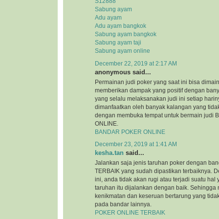
S12888
Sabung ayam
Adu ayam
Adu ayam bangkok
Sabung ayam bangkok
Sabung ayam taji
Sabung ayam online
December 22, 2019 at 2:17 AM
anonymous said...
Permainan judi poker yang saat ini bisa dimai
memberikan dampak yang positif dengan bany
yang selalu melaksanakan judi ini setiap hariny
dimanfaatkan oleh banyak kalangan yang tida
dengan membuka tempat untuk bermain jud
ONLINE.
BANDAR POKER ONLINE
December 23, 2019 at 1:41 AM
kesha.tan
said...
Jalankan saja jenis taruhan poker dengan 
TERBAIK yang sudah dipastikan terbaiknya. 
ini, anda tidak akan rugi atau terjadi suatu h
taruhan itu dijalankan dengan baik. Sehingga
kenikmatan dan keseruan bertarung yang tida
pada bandar lainnya.
POKER ONLINE TERBAIK