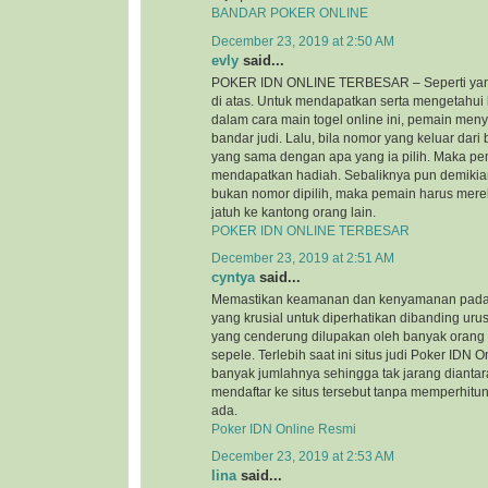
BANDAR POKER ONLINE
December 23, 2019 at 2:50 AM
evly
said...
POKER IDN ONLINE TERBESAR – Seperti yan
di atas. Untuk mendapatkan serta mengetahui
dalam cara main togel online ini, pemain me
bandar judi. Lalu, bila nomor yang keluar dar
yang sama dengan apa yang ia pilih. Maka pe
mendapatkan hadiah. Sebaliknya pun demikian
bukan nomor dipilih, maka pemain harus mere
jatuh ke kantong orang lain.
POKER IDN ONLINE TERBESAR
December 23, 2019 at 2:51 AM
cyntya
said...
Memastikan keamanan dan kenyamanan pada si
yang krusial untuk diperhatikan dibanding urus
yang cenderung dilupakan oleh banyak orang
sepele. Terlebih saat ini situs judi Poker IDN
banyak jumlahnya sehingga tak jarang diantar
mendaftar ke situs tersebut tanpa memperhi
ada.
Poker IDN Online Resmi
December 23, 2019 at 2:53 AM
lina
said...