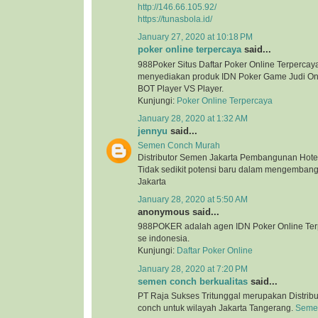
http://146.66.105.92/
https://tunasbola.id/
January 27, 2020 at 10:18 PM
poker online terpercaya
said...
988Poker Situs Daftar Poker Online Terpercaya
menyediakan produk IDN Poker Game Judi Onl
BOT Player VS Player.
Kunjungi:
Poker Online Terpercaya
January 28, 2020 at 1:32 AM
jennyu
said...
Semen Conch Murah
Distributor Semen Jakarta Pembangunan Hotel
Tidak sedikit potensi baru dalam mengembang
Jakarta
January 28, 2020 at 5:50 AM
anonymous said...
988POKER adalah agen IDN Poker Online Terp
se indonesia.
Kunjungi:
Daftar Poker Online
January 28, 2020 at 7:20 PM
semen conch berkualitas
said...
PT Raja Sukses Tritunggal merupakan Distrib
conch untuk wilayah Jakarta Tangerang.
Semen