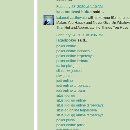
February 23, 2020 at 1:10 AM
kata motivasi hidup
said...
katamotivasihoyajp
will make your life more c
Makes You Happy and Never Give Up Whatev
Thankful and Appreciate the Things You Have
February 24, 2020 at 3:06 PM
jagadpoker
said...
poker online
poker online indonesia
poker online terpercaya
poker online terbaru
daftar pkv games
situs pkv games
pkv games
judi online
judi online terpercaya
judi online terbaru
situs judi qq
situs judi qq online
situs judi qq online terpercaya
situs qq online terpercaya
situs judi qq online terpercaya
poker pulsa
poker online pulsa
judi poker pulsa