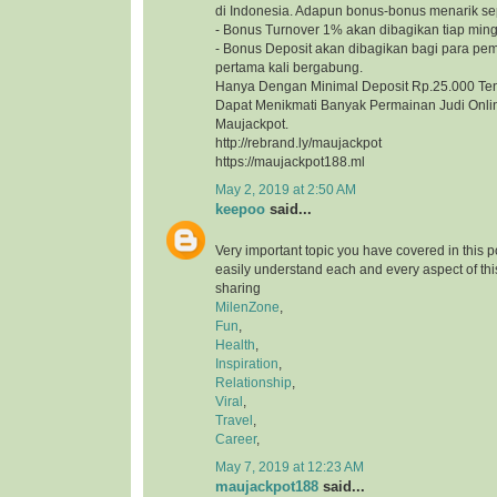
di Indonesia. Adapun bonus-bonus menarik sep
- Bonus Turnover 1% akan dibagikan tiap min
- Bonus Deposit akan dibagikan bagi para pe
pertama kali bergabung.
Hanya Dengan Minimal Deposit Rp.25.000 Te
Dapat Menikmati Banyak Permainan Judi Onlin
Maujackpot.
http://rebrand.ly/maujackpot
https://maujackpot188.ml
May 2, 2019 at 2:50 AM
keepoo
said...
Very important topic you have covered in this 
easily understand each and every aspect of thi
sharing
MilenZone
,
Fun
,
Health
,
Inspiration
,
Relationship
,
Viral
,
Travel
,
Career
,
May 7, 2019 at 12:23 AM
maujackpot188
said...