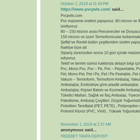
October 2, 2019 at 11:04 PM
https://www.pvcpets.com/
said...
Pvcpets.com
Pvc malzeme üretimi yapıyoruz. 80 micron ve
üretiyoruz
80 – 150 micron arası Pencereciler ve Dosyacı
150 micron ve üzeri Termoformcular kullanmak
Şeffaf ve Renkli bütün çeşitleriden üretim yapı
Nakliye bize ait
Sipariş sürenizden sonra 10 gün içinde malzem
ediyoruz.
Teklif ve termin süresi hakkında detaylı bilgi içi
Pvc, Mono Pvc, Pvc – Pe, Pvc – Pepeelable, Pvc
Pet, Mono Pet, Pet / Pe, Pet / Pe Peelable, Pet /
Vakum – Termoform, Termoform Ambalaj, Vakum
Ambalajlar, Endüstriye göre plastik ambalajlar
Ambalajlar, Kişisel Bakım ve Kozmetik Ambalaj
Tüketici Malları, Sağlık ve İlaç Ambalajı, Yiyec
Paketleme, Ambalaj Çeşitleri, Düşük Yoğunluklu
Polietilen Tereftalat (PET, PETE) , Polipropilen (
Polivinil Klorür (PVC, Vinil) , Yüksek Yoğunluk
November 1, 2019 at 2:37 AM
anonymous said...
FREEBET TANPA DEPOSIT