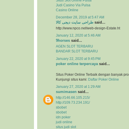
Situs Slot Online Pulsa
Judi Casino Via Pulsa
Casino Online
December 28, 2019 at 5:47 AM
طراحی سایت دیجی کالا
said...
http://www.npco.net/web-design-Estate.ht
January 12, 2020 at 5:46 AM
9horses
said...
AGEN SLOT TERBARU
BANDAR SLOT TERBARU
January 22, 2020 at 9:45 PM
poker online terpercaya
said...
Situs Poker Online Terbaik dengan banyak pr
Kunjungi situs kami:
Daftar Poker Online
January 27, 2020 at 1:29 AM
sumimasen
said...
http://146.66.105.215/
http://109.73.234.191/
sbobet
sbobet
idn poker
judi online
situs judi slot