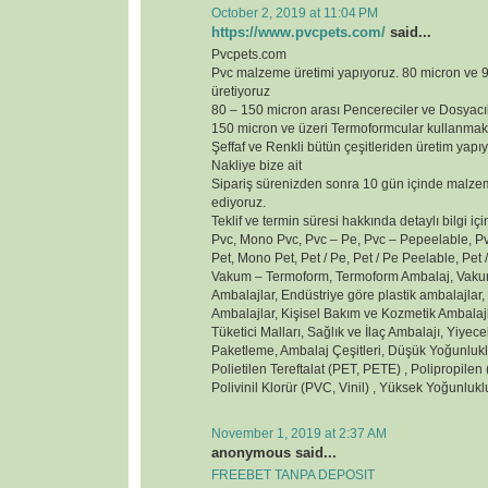
October 2, 2019 at 11:04 PM
https://www.pvcpets.com/
said...
Pvcpets.com
Pvc malzeme üretimi yapıyoruz. 80 micron ve
üretiyoruz
80 – 150 micron arası Pencereciler ve Dosyacı
150 micron ve üzeri Termoformcular kullanmak
Şeffaf ve Renkli bütün çeşitleriden üretim yapı
Nakliye bize ait
Sipariş sürenizden sonra 10 gün içinde malzem
ediyoruz.
Teklif ve termin süresi hakkında detaylı bilgi içi
Pvc, Mono Pvc, Pvc – Pe, Pvc – Pepeelable, Pvc
Pet, Mono Pet, Pet / Pe, Pet / Pe Peelable, Pet /
Vakum – Termoform, Termoform Ambalaj, Vakum
Ambalajlar, Endüstriye göre plastik ambalajlar
Ambalajlar, Kişisel Bakım ve Kozmetik Ambalaj
Tüketici Malları, Sağlık ve İlaç Ambalajı, Yiyec
Paketleme, Ambalaj Çeşitleri, Düşük Yoğunluklu
Polietilen Tereftalat (PET, PETE) , Polipropilen (
Polivinil Klorür (PVC, Vinil) , Yüksek Yoğunluk
November 1, 2019 at 2:37 AM
anonymous said...
FREEBET TANPA DEPOSIT