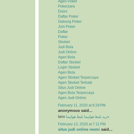
Agen Poker
Pokerzara
Disini
Daftar Poker
Gabung Poker
Join Poker
Daftar
Poker
Sbobet
Judi Bola
Judi Online
Agen Bola
Daftar Sbobet
Login Sbobet
Agen Bola
Agen Sbobet Terpercaya
Agen Sbobet Terbaik
Situs Judi Online
Agen Bola Terpercaya
Agen Judi Online
February 11, 2020 at 9:29 PM
anonymous said...
tanx
بلیط هواپیما
خرید بلیط هواپیما
February 13, 2020 at 7:11 PM
situs judi online resmi
said...