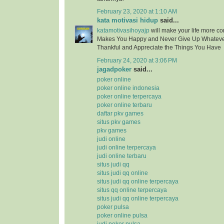
February 23, 2020 at 1:10 AM
kata motivasi hidup
said...
katamotivasihoyajp
will make your life more c
Makes You Happy and Never Give Up Whatev
Thankful and Appreciate the Things You Have
February 24, 2020 at 3:06 PM
jagadpoker
said...
poker online
poker online indonesia
poker online terpercaya
poker online terbaru
daftar pkv games
situs pkv games
pkv games
judi online
judi online terpercaya
judi online terbaru
situs judi qq
situs judi qq online
situs judi qq online terpercaya
situs qq online terpercaya
situs judi qq online terpercaya
poker pulsa
poker online pulsa
judi poker pulsa