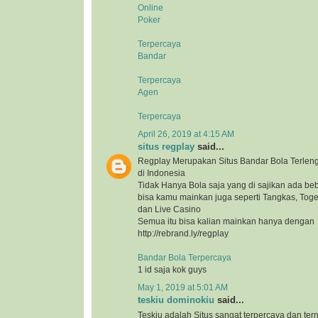
Online
Poker
Terpercaya
Bandar
Terpercaya
Agen
Terpercaya
April 26, 2019 at 4:15 AM
situs regplay
said...
Regplay Merupakan Situs Bandar Bola Terlen
di Indonesia
Tidak Hanya Bola saja yang di sajikan ada b
bisa kamu mainkan juga seperti Tangkas, Togel
dan Live Casino
Semua itu bisa kalian mainkan hanya dengan
http://rebrand.ly/regplay
Bandar Bola Terpercaya
1 id saja kok guys
May 1, 2019 at 5:01 AM
teskiu dominokiu
said...
Teskiu adalah Situs sangat terpercaya dan ter