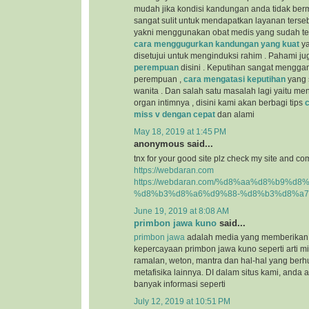
mudah jika kondisi kandungan anda tidak berm
sangat sulit untuk mendapatkan layanan terseb
yakni menggunakan obat medis yang sudah teru
cara menggugurkan kandungan yang kuat
ya
disetujui untuk menginduksi rahim . Pahami j
perempuan
disini . Keputihan sangat mengga
perempuan ,
cara mengatasi keputihan
yang s
wanita . Dan salah satu masalah lagi yaitu m
organ intimnya , disini kami akan berbagi tips
miss v dengan cepat
dan alami
May 18, 2019 at 1:45 PM
anonymous said...
tnx for your good site plz check my site and co
https://webdaran.com
https://webdaran.com/%d8%aa%d8%b9%d
%d8%b3%d8%a6%d9%88-%d8%b3%d8%a7
June 19, 2019 at 8:08 AM
primbon jawa kuno
said...
primbon jawa
adalah media yang memberikan 
kepercayaan primbon jawa kuno seperti arti mim
ramalan, weton, mantra dan hal-hal yang be
metafisika lainnya. DI dalam situs kami, and
banyak informasi seperti
July 12, 2019 at 10:51 PM