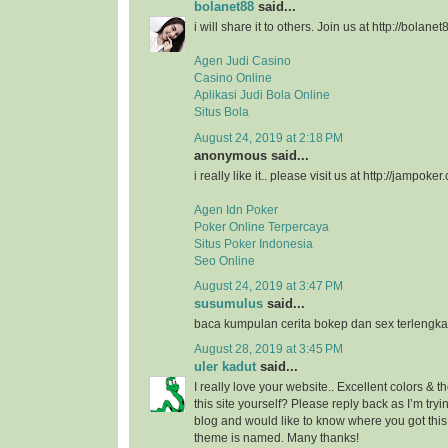
bolanet88
said...
i will share it to others. Join us at http://bolanet
Agen Judi Casino
Casino Online
Aplikasi Judi Bola Online
Situs Bola
August 24, 2019 at 2:18 PM
anonymous said...
i really like it.. please visit us at http://jampoker
Agen Idn Poker
Poker Online Terpercaya
Situs Poker Indonesia
Seo Online
August 24, 2019 at 3:47 PM
susumulus
said...
baca kumpulan cerita bokep dan sex terlengka
August 28, 2019 at 3:45 PM
uler kadut
said...
I really love your website.. Excellent colors &
this site yourself? Please reply back as I’m try
blog and would like to know where you got this
theme is named. Many thanks!