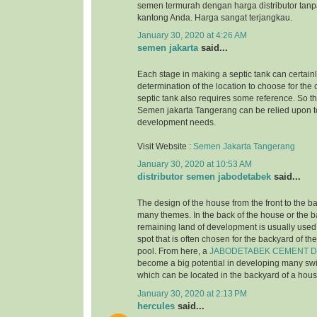
semen termurah dengan harga distributor tanp
kantong Anda. Harga sangat terjangkau.
January 30, 2020 at 4:26 AM
semen jakarta
said...
Each stage in making a septic tank can certainl
determination of the location to choose for the 
septic tank also requires some reference. So tha
Semen jakarta Tangerang can be relied upon to
development needs.
Visit Website :
Semen Jakarta Tangerang
January 30, 2020 at 10:53 AM
distributor semen jabodetabek
said...
The design of the house from the front to the b
many themes. In the back of the house or the 
remaining land of development is usually used 
spot that is often chosen for the backyard of t
pool. From here, a
JABODETABEK CEMENT D
become a big potential in developing many s
which can be located in the backyard of a hous
January 30, 2020 at 2:13 PM
hercules
said...