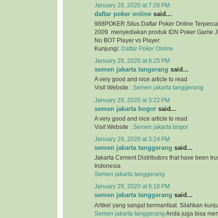
January 28, 2020 at 7:26 PM
daftar poker online
said...
988POKER Situs Daftar Poker Online Terperca
2009. menyediakan produk IDN Poker Game Ju
No BOT Player vs Player.
Kunjungi:
Daftar Poker Online
January 28, 2020 at 8:25 PM
semen jakarta tangerang
said...
A very good and nice article to read
Visit Website :
Semen jakarta tanggerang
January 29, 2020 at 3:22 PM
semen jakarta bogor
said...
A very good and nice article to read
Visit Website :
Semen jakarta bogor
January 29, 2020 at 3:24 PM
semen jakarta tanggerang
said...
Jakarta Cement Distributors that have been tr
Indonesia
Semen jakarta tanggerang
January 29, 2020 at 8:16 PM
semen jakarta tanggerang
said...
Artikel yang sangat bermanfaat. Silahkan kunj
Semen jakarta tanggerang
Anda juga bisa me