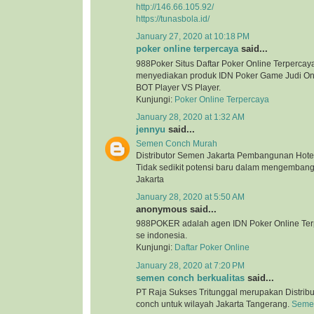
http://146.66.105.92/
https://tunasbola.id/
January 27, 2020 at 10:18 PM
poker online terpercaya
said...
988Poker Situs Daftar Poker Online Terpercaya
menyediakan produk IDN Poker Game Judi Onl
BOT Player VS Player.
Kunjungi:
Poker Online Terpercaya
January 28, 2020 at 1:32 AM
jennyu
said...
Semen Conch Murah
Distributor Semen Jakarta Pembangunan Hotel
Tidak sedikit potensi baru dalam mengembang
Jakarta
January 28, 2020 at 5:50 AM
anonymous said...
988POKER adalah agen IDN Poker Online Terp
se indonesia.
Kunjungi:
Daftar Poker Online
January 28, 2020 at 7:20 PM
semen conch berkualitas
said...
PT Raja Sukses Tritunggal merupakan Distrib
conch untuk wilayah Jakarta Tangerang.
Semen