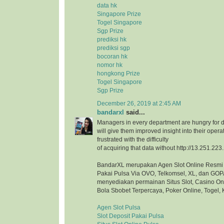
data hk
Singapore Prize
Togel Singapore
Sgp Prize
prediksi hk
prediksi sgp
bocoran hk
nomor hk
hongkong Prize
Togel Singapore
Sgp Prize
December 26, 2019 at 2:45 AM
bandarxl
said...
Managers in every department are hungry for d
will give them improved insight into their opera
frustrated with the difficulty
of acquiring that data without http://13.251.223
BandarXL merupakan Agen Slot Online Resmi 
Pakai Pulsa Via OVO, Telkomsel, XL, dan GOP
menyediakan permainan Situs Slot, Casino On
Bola Sbobet Terpercaya, Poker Online, Togel, 
Agen Slot Pulsa
Slot Deposit Pakai Pulsa