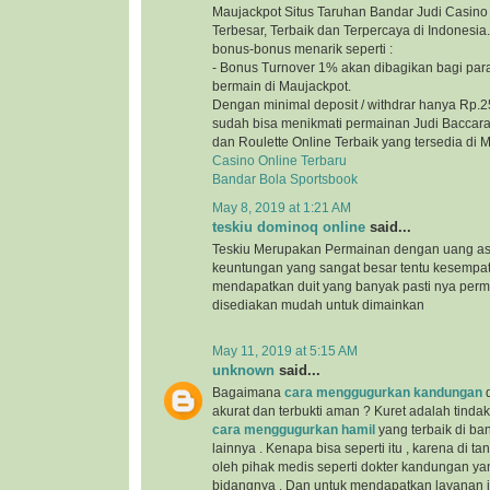
Maujackpot Situs Taruhan Bandar Judi Casino 
Terbesar, Terbaik dan Terpercaya di Indonesi
bonus-bonus menarik seperti :
- Bonus Turnover 1% akan dibagikan bagi par
bermain di Maujackpot.
Dengan minimal deposit / withdrar hanya Rp.2
sudah bisa menikmati permainan Judi Baccarat
dan Roulette Online Terbaik yang tersedia di 
Casino Online Terbaru
Bandar Bola Sportsbook
May 8, 2019 at 1:21 AM
teskiu dominoq online
said...
Teskiu Merupakan Permainan dengan uang as
keuntungan yang sangat besar tentu kesempa
mendapatkan duit yang banyak pasti nya per
disediakan mudah untuk dimainkan
May 11, 2019 at 5:15 AM
unknown
said...
Bagaimana
cara menggugurkan kandungan
d
akurat dan terbukti aman ? Kuret adalah tind
cara menggugurkan hamil
yang terbaik di b
lainnya . Kenapa bisa seperti itu , karena di t
oleh pihak medis seperti dokter kandungan yan
bidangnya . Dan untuk mendapatkan layanan ini