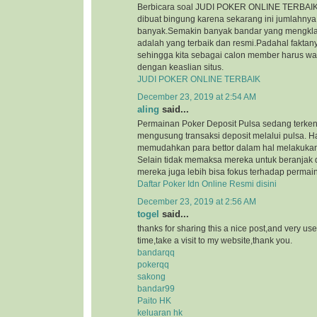
Berbicara soal JUDI POKER ONLINE TERBAIK, 
dibuat bingung karena sekarang ini jumlahnya
banyak.Semakin banyak bandar yang mengkl
adalah yang terbaik dan resmi.Padahal faktan
sehingga kita sebagai calon member harus wa
dengan keaslian situs.
JUDI POKER ONLINE TERBAIK
December 23, 2019 at 2:54 AM
aling
said...
Permainan Poker Deposit Pulsa sedang terkena
mengusung transaksi deposit melalui pulsa. Ha
memudahkan para bettor dalam hal melakukan 
Selain tidak memaksa mereka untuk beranjak 
mereka juga lebih bisa fokus terhadap permain
Daftar Poker Idn Online Resmi disini
December 23, 2019 at 2:56 AM
togel
said...
thanks for sharing this a nice post,and very use
time,take a visit to my website,thank you.
bandarqq
pokerqq
sakong
bandar99
Paito HK
keluaran hk