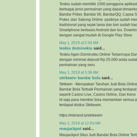
Teskiu sudah memiliki 1000 pengguna aplikasi
berbagai jenis permainan yang dapat dimaink
Bandar Poker, Bandar 66, BandarQQ, Capsa 
Poker, dan Sakong Online. pastinya sudah me
tradisional yang sejak lama dan kini sudah ha
Smartphone berbasis Android dan Ios. Downloa
dengan sangat mudah di Google Play Store.
May 1, 2019 at 5:34 AM
teskiu dominokiu
said...
Teskiu Agen Dominokiu Online Terpercaya Da
dengan minimal deposit Rp 25.000 anda suda
permainan yang seru
May 1, 2019 at 5:38 AM
strikewin bandar bola
said...
Strikwin - Merupakan Taruhan Judi Bola Onlin
Bandar Bola Terbaik Permainan yang terdapat d
seperti Casino Live, Casino Online, Dan Ken
id saja para member bisa memainkan semua 
terdapat disitus Strikewin.
https://rebrand.ly/strikewin
May 2, 2019 at 12:03 AM
maujackpot
said...
Maujackpot Situs Judi Bandar Bola Online Ter