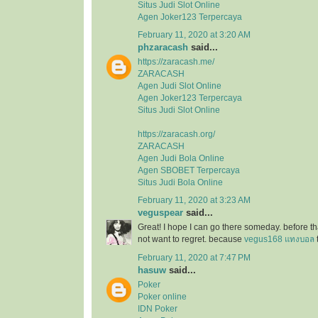
Situs Judi Slot Online
Agen Joker123 Terpercaya
February 11, 2020 at 3:20 AM
phzaracash
said...
https://zaracash.me/
ZARACASH
Agen Judi Slot Online
Agen Joker123 Terpercaya
Situs Judi Slot Online
https://zaracash.org/
ZARACASH
Agen Judi Bola Online
Agen SBOBET Terpercaya
Situs Judi Bola Online
February 11, 2020 at 3:23 AM
veguspear
said...
Great! I hope I can go there someday. before tha
not want to regret. because
vegus168 แทงบอล
February 11, 2020 at 7:47 PM
hasuw
said...
Poker
Poker online
IDN Poker