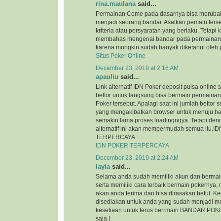
rina.maulana
said...
Permainan Ceme pada dasarnya bisa merubah
menjadi seorang bandar. Asalkan pemain ter
kriteria atau persyaratan yang berlaku. Tetapi ka
membahas mengenai bandar pada permainan 
karena mungkin sudah banyak diketahui oleh p
Situs Poker Online
December 23, 2019 at 2:16 AM
apauliu
said...
Link alternatif IDN Poker deposit pulsa onlin
bettor untuk langsung bisa bermain permainan
Poker tersebut. Apalagi saat ini jumlah bettor
yang mengakibatkan browser untuk menuju ha
semakin lama proses loadingngya. Tetapi den
alternatif ini akan mempermudah semua itu.
TERPERCAYA
IDN POKER TERPERCAYA
December 23, 2019 at 2:24 AM
layla
said...
Selama anda sudah memiliki akun dan bermain
serta memiliki cara terbaik bermain pokernya
akan anda terima dan bisa dirasakan betul. 
disediakan untuk anda yang sudah menjadi m
kesetiaan untuk terus berrmain BANDAR POKE
saja.|