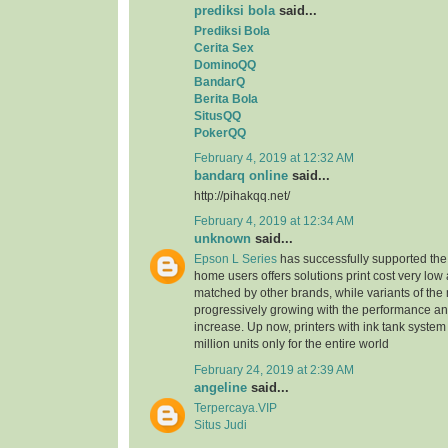
prediksi bola
said...
Prediksi Bola
Cerita Sex
DominoQQ
BandarQ
Berita Bola
SitusQQ
PokerQQ
February 4, 2019 at 12:32 AM
bandarq online
said...
http://pihakqq.net/
February 4, 2019 at 12:34 AM
unknown
said...
Epson L Series
has successfully supported the
home users offers solutions print cost very low
matched by other brands, while variants of the
progressively growing with the performance an
increase. Up now, printers with ink tank system
million units only for the entire world
February 24, 2019 at 2:39 AM
angeline
said...
Terpercaya.VIP
Situs Judi