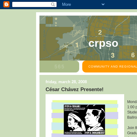
crpso
COMMUNITY AND REGIONAL
friday, march 28, 2008
César Chávez Presente!
Monda
1:00 
Stude
Ballr
Join 
Gradu