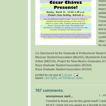
Assoc
remem
legac
additi
"Pres
Cesar
will 
and p
remem
contr
other 
be se
Co-Sponsored by the Graduate & Professional Student
Mexican Student Association (MexSA), Movimiento Estu
Aztlan (MEChA), Project for New Mexico Graduates of
Raza Graduate Student Association (RGSA)
Raza Graduate Student Association (RGSA)
posted by
crp gsa
at
1:32 pm
labels:
civil rights
,
sin fronteras
,
solas
767 comments:
1 – 20
anonymous said...
I needed to thank you for this great read!! I certa
bit of it. I have got you saved as a favorite to l