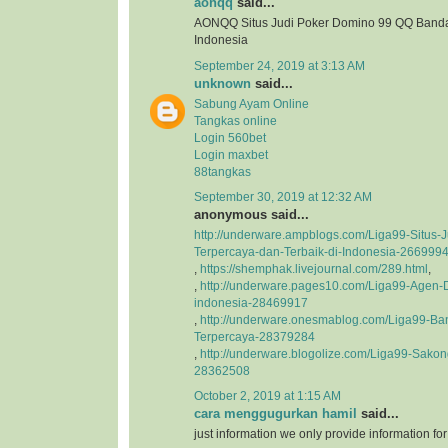
aonqq
said...
AONQQ Situs Judi Poker Domino 99 QQ Banda
Indonesia
September 24, 2019 at 3:13 AM
unknown
said...
Sabung Ayam Online
Tangkas online
Login 560bet
Login maxbet
88tangkas
September 30, 2019 at 12:32 AM
anonymous said...
http://underware.ampblogs.com/Liga99-Situs-J
Terpercaya-dan-Terbaik-di-Indonesia-266999
,
https://shemphak.livejournal.com/289.html
,
,
http://underware.pages10.com/Liga99-Agen-D
indonesia-28469917
,
http://underware.onesmablog.com/Liga99-Ba
Terpercaya-28379284
,
http://underware.blogolize.com/Liga99-Sakon
28362508
October 2, 2019 at 1:15 AM
cara menggugurkan hamil
said...
just information we only provide information fo