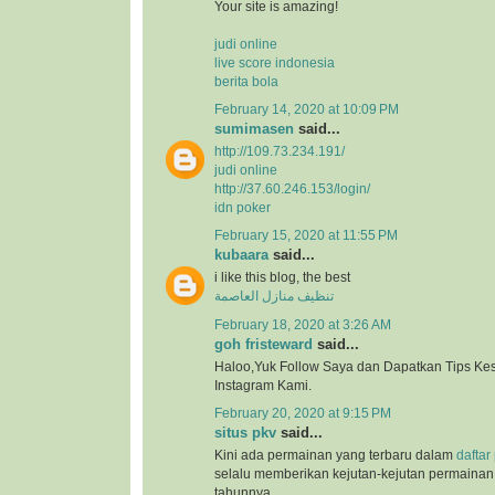
Your site is amazing!
judi online
live score indonesia
berita bola
February 14, 2020 at 10:09 PM
sumimasen
said...
http://109.73.234.191/
judi online
http://37.60.246.153/login/
idn poker
February 15, 2020 at 11:55 PM
kubaara
said...
i like this blog, the best
تنظيف منازل العاصمة
February 18, 2020 at 3:26 AM
goh fristeward
said...
Haloo,Yuk Follow Saya dan Dapatkan Tips Kese
Instagram Kami.
February 20, 2020 at 9:15 PM
situs pkv
said...
Kini ada permainan yang terbaru dalam
daftar
selalu memberikan kejutan-kejutan permainan 
tahunnya.