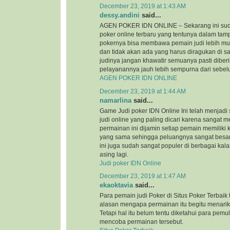
December 23, 2019 at 1:43 AM
dessy.andini
said...
AGEN POKER IDN ONLINE – Sekarang ini suda
poker online terbaru yang tentunya dalam tam
pokernya bisa membawa pemain judi lebih mu
dan tidak akan ada yang harus diragukan di s
judinya jangan khawatir semuanya pasti diber
pelayanannya jauh lebih sempurna dari sebe
AGEN POKER IDN ONLINE
December 23, 2019 at 1:44 AM
namarlina
said...
Game Judi poker IDN Online Ini telah menjadi
judi online yang paling dicari karena sangat
permainan ini dijamin setiap pemain memilik
yang sama sehingga peluangnya sangat besa
ini juga sudah sangat populer di berbagai kal
asing lagi.
Judi poker IDN Online
December 23, 2019 at 1:47 AM
ekaoktavia
said...
Para pemain judi Poker di Situs Poker Terbaik
alasan mengapa permainan itu begitu menarik
Tetapi hal itu belum tentu diketahui para pemu
mencoba permainan tersebut.