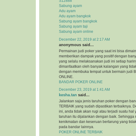
S12888
Sabung ayam
Adu ayam
Adu ayam bangkok
Sabung ayam bangkok
Sabung ayam taji
Sabung ayam online
December 22, 2019 at 2:17 AM
anonymous said...
Permainan judi poker yang saat ini bisa dimai
memberikan dampak yang positif dengan bany
yang selalu melaksanakan judi ini setiap hariny
dimanfaatkan oleh banyak kalangan yang tida
dengan membuka tempat untuk bermain jud
ONLINE.
BANDAR POKER ONLINE
December 23, 2019 at 1:41 AM
kesha.tan
said...
Jalankan saja jenis taruhan poker dengan 
TERBAIK yang sudah dipastikan terbaiknya. 
ini, anda tidak akan rugi atau terjadi suatu h
taruhan itu dijalankan dengan baik. Sehingga
kenikmatan dan keseruan bertarung yang tida
pada bandar lainnya.
POKER ONLINE TERBAIK