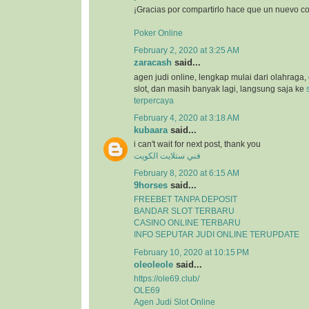
¡Gracias por compartirlo hace que un nuevo c
Poker Online
February 2, 2020 at 3:25 AM
zaracash
said...
agen judi online, lengkap mulai dari olahraga, 
slot, dan masih banyak lagi, langsung saja ke
terpercaya
February 4, 2020 at 3:18 AM
kubaara
said...
i can't wait for next post, thank you
فني ستلايت الكويت
February 8, 2020 at 6:15 AM
9horses
said...
FREEBET TANPA DEPOSIT
BANDAR SLOT TERBARU
CASINO ONLINE TERBARU
INFO SEPUTAR JUDI ONLINE TERUPDATE
February 10, 2020 at 10:15 PM
oleoleole
said...
https://ole69.club/
OLE69
Agen Judi Slot Online