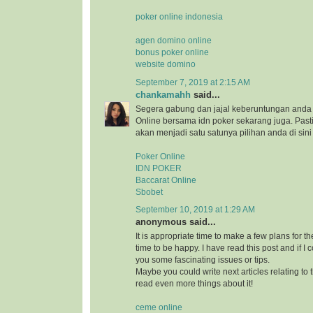
poker online indonesia
agen domino online
bonus poker online
website domino
September 7, 2019 at 2:15 AM
chankamahh
said...
Segera gabung dan jajal keberuntungan anda 
Online bersama idn poker sekarang juga. Pa
akan menjadi satu satunya pilihan anda di sini
Poker Online
IDN POKER
Baccarat Online
Sbobet
September 10, 2019 at 1:29 AM
anonymous said...
It is appropriate time to make a few plans for th
time to be happy. I have read this post and if I 
you some fascinating issues or tips.
Maybe you could write next articles relating to th
read even more things about it!
ceme online