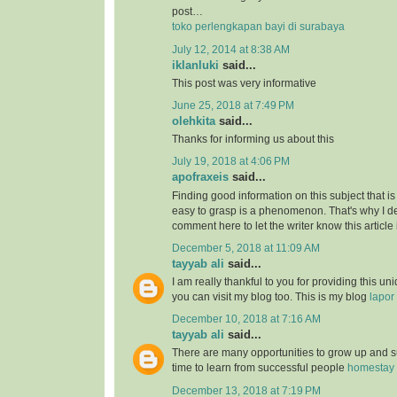
post…
toko perlengkapan bayi di surabaya
July 12, 2014 at 8:38 AM
iklanluki
said...
This post was very informative
June 25, 2018 at 7:49 PM
olehkita
said...
Thanks for informing us about this
July 19, 2018 at 4:06 PM
apofraxeis
said...
Finding good information on this subject that is
easy to grasp is a phenomenon. That's why I de
comment here to let the writer know this article 
December 5, 2018 at 11:09 AM
tayyab ali
said...
I am really thankful to you for providing this uni
you can visit my blog too. This is my blog
lapor
December 10, 2018 at 7:16 AM
tayyab ali
said...
There are many opportunities to grow up and s
time to learn from successful people
homestay 
December 13, 2018 at 7:19 PM