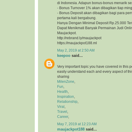
di Indonesia. Adapun bonus-bonus menarik sep
- Bonus Turnover 1% akan dibagikan tiap min
- Bonus Deposit akan dibagikan bagi para pe
pertama kali bergabung.
Hanya Dengan Minimal Deposit Rp.25.000 Te
Dapat Menikmati Banyak Permainan Judi Onlin
Maujackpot.
http://rebrand.ly/maujackpot
https://maujackpot188.ml
May 2, 2019 at 2:50 AM
keepoo
said...
Very important topic you have covered in this 
easily understand each and every aspect of thi
sharing
MilenZone
,
Fun
,
Health
,
Inspiration
,
Relationship
,
Viral
,
Travel
,
Career
,
May 7, 2019 at 12:23 AM
maujackpot188
said...