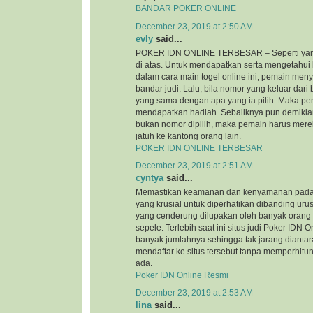
BANDAR POKER ONLINE
December 23, 2019 at 2:50 AM
evly
said...
POKER IDN ONLINE TERBESAR – Seperti yan
di atas. Untuk mendapatkan serta mengetahui
dalam cara main togel online ini, pemain me
bandar judi. Lalu, bila nomor yang keluar dar
yang sama dengan apa yang ia pilih. Maka pe
mendapatkan hadiah. Sebaliknya pun demikian
bukan nomor dipilih, maka pemain harus mere
jatuh ke kantong orang lain.
POKER IDN ONLINE TERBESAR
December 23, 2019 at 2:51 AM
cyntya
said...
Memastikan keamanan dan kenyamanan pada si
yang krusial untuk diperhatikan dibanding urus
yang cenderung dilupakan oleh banyak orang
sepele. Terlebih saat ini situs judi Poker IDN
banyak jumlahnya sehingga tak jarang diantar
mendaftar ke situs tersebut tanpa memperhi
ada.
Poker IDN Online Resmi
December 23, 2019 at 2:53 AM
lina
said...