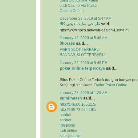
Situs Slot Online Pulsa
Judi Casino Via Pulsa
Casino Online
December 28, 2019 at 5:47 AM
طراحی سایت دیجی کالا
said...
http://www.npco.net/web-design-Estate.ht
January 12, 2020 at 5:46 AM
9horses
said...
AGEN SLOT TERBARU
BANDAR SLOT TERBARU
January 22, 2020 at 9:45 PM
poker online terpercaya
said...
Situs Poker Online Terbaik dengan banyak pr
Kunjungi situs kami:
Daftar Poker Online
January 27, 2020 at 1:29 AM
sumimasen
said...
http://146.66.105.215/
http://109.73.234.191/
sbobet
sbobet
idn poker
judi online
situs judi slot