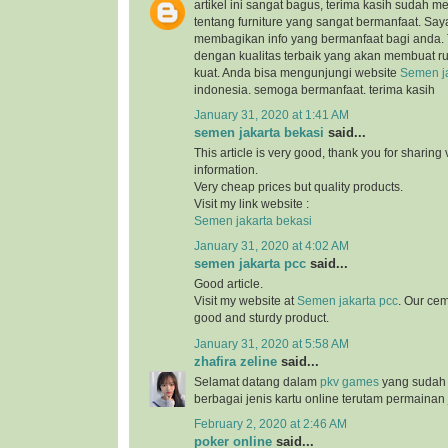
artikel ini sangat bagus, terima kasih sudah 
tentang furniture yang sangat bermanfaat. Sa
membagikan info yang bermanfaat bagi anda.
dengan kualitas terbaik yang akan membuat 
kuat. Anda bisa mengunjungi website
Semen ja
indonesia. semoga bermanfaat. terima kasih
January 31, 2020 at 1:41 AM
semen jakarta bekasi
said...
This article is very good, thank you for sharing 
information.
Very cheap prices but quality products.
Visit my link website :
Semen jakarta bekasi
January 31, 2020 at 4:02 AM
semen jakarta pcc
said...
Good article.
Visit my website at
Semen jakarta pcc
. Our cem
good and sturdy product.
January 31, 2020 at 5:58 AM
zhafira zeline
said...
Selamat datang dalam
pkv games
yang sudah
berbagai jenis kartu online terutam permainan 
February 2, 2020 at 2:46 AM
poker online
said...