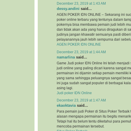
December 23, 2019 at 1:43 AM
dessy.andini
said...
AGEN POKER IDN ONLINE – Sekarang ini suda
poker online terbaru yang tentunya dalam tam
pokernya bisa membawa pemain judi lebih mu
dan tidak akan ada yang harus diragukan di s
judinya jangan khawatir semuanya pasti diber
pelayanannya jauh lebih sempurna dari sebe
AGEN POKER IDN ONLINE
December 23, 2019 at 1:44 AM
namarlina
said...
Game Judi poker IDN Online Ini telah menjadi
judi online yang paling dicari karena sangat
permainan ini dijamin setiap pemain memilik
yang sama sehingga peluangnya sangat besa
ini juga sudah sangat populer di berbagai kal
asing lagi.
Judi poker IDN Online
December 23, 2019 at 1:47 AM
ekaoktavia
said...
Para pemain judi Poker di Situs Poker Terbaik
alasan mengapa permainan itu begitu menarik
Tetapi hal itu belum tentu diketahui para pemu
mencoba permainan tersebut.