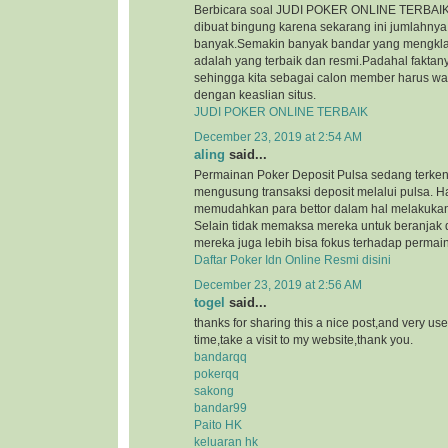
Berbicara soal JUDI POKER ONLINE TERBAIK, 
dibuat bingung karena sekarang ini jumlahnya
banyak.Semakin banyak bandar yang mengkl
adalah yang terbaik dan resmi.Padahal faktan
sehingga kita sebagai calon member harus wa
dengan keaslian situs.
JUDI POKER ONLINE TERBAIK
December 23, 2019 at 2:54 AM
aling
said...
Permainan Poker Deposit Pulsa sedang terkena
mengusung transaksi deposit melalui pulsa. Ha
memudahkan para bettor dalam hal melakukan 
Selain tidak memaksa mereka untuk beranjak 
mereka juga lebih bisa fokus terhadap permain
Daftar Poker Idn Online Resmi disini
December 23, 2019 at 2:56 AM
togel
said...
thanks for sharing this a nice post,and very use
time,take a visit to my website,thank you.
bandarqq
pokerqq
sakong
bandar99
Paito HK
keluaran hk