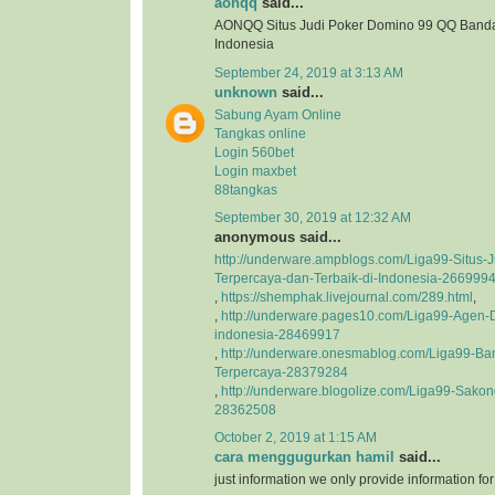
aonqq
said...
AONQQ Situs Judi Poker Domino 99 QQ Banda
Indonesia
September 24, 2019 at 3:13 AM
unknown
said...
Sabung Ayam Online
Tangkas online
Login 560bet
Login maxbet
88tangkas
September 30, 2019 at 12:32 AM
anonymous said...
http://underware.ampblogs.com/Liga99-Situs-J
Terpercaya-dan-Terbaik-di-Indonesia-266999
,
https://shemphak.livejournal.com/289.html
,
,
http://underware.pages10.com/Liga99-Agen-D
indonesia-28469917
,
http://underware.onesmablog.com/Liga99-Ba
Terpercaya-28379284
,
http://underware.blogolize.com/Liga99-Sakon
28362508
October 2, 2019 at 1:15 AM
cara menggugurkan hamil
said...
just information we only provide information fo