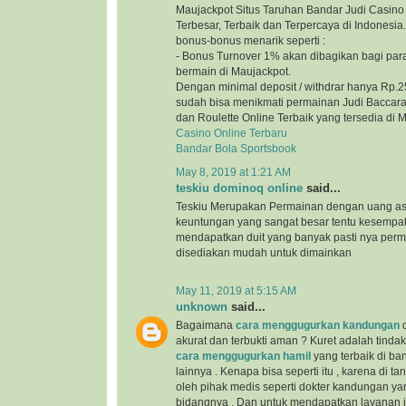
Maujackpot Situs Taruhan Bandar Judi Casino 
Terbesar, Terbaik dan Terpercaya di Indonesi
bonus-bonus menarik seperti :
- Bonus Turnover 1% akan dibagikan bagi par
bermain di Maujackpot.
Dengan minimal deposit / withdrar hanya Rp.2
sudah bisa menikmati permainan Judi Baccarat
dan Roulette Online Terbaik yang tersedia di 
Casino Online Terbaru
Bandar Bola Sportsbook
May 8, 2019 at 1:21 AM
teskiu dominoq online
said...
Teskiu Merupakan Permainan dengan uang as
keuntungan yang sangat besar tentu kesempa
mendapatkan duit yang banyak pasti nya per
disediakan mudah untuk dimainkan
May 11, 2019 at 5:15 AM
unknown
said...
Bagaimana
cara menggugurkan kandungan
d
akurat dan terbukti aman ? Kuret adalah tind
cara menggugurkan hamil
yang terbaik di b
lainnya . Kenapa bisa seperti itu , karena di t
oleh pihak medis seperti dokter kandungan yan
bidangnya . Dan untuk mendapatkan layanan ini