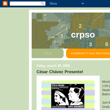
crpso
COMMUNITY AND REGIONAL
friday, march 28, 2008
César Chávez Presente!
Monda
1:00 
Stude
Ballr
Join 
Gradu