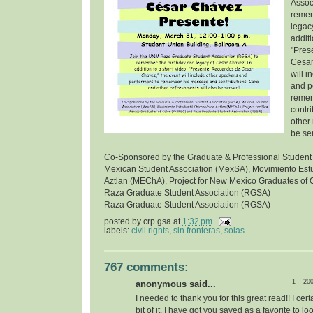
Assoc
remem
legac
additi
"Pres
Cesar
will 
and p
remem
contr
other 
be se
Co-Sponsored by the Graduate & Professional Student
Mexican Student Association (MexSA), Movimiento Estu
Aztlan (MEChA), Project for New Mexico Graduates of
Raza Graduate Student Association (RGSA)
Raza Graduate Student Association (RGSA)
posted by
crp gsa
at
1:32 pm
labels:
civil rights
,
sin fronteras
,
solas
767 comments:
1 – 20
anonymous said...
I needed to thank you for this great read!! I certa
bit of it. I have got you saved as a favorite to l