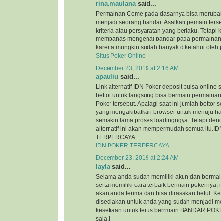
rina.maulana
said...
Permainan Ceme pada dasarnya bisa merubah
menjadi seorang bandar. Asalkan pemain ter
kriteria atau persyaratan yang berlaku. Tetapi ka
membahas mengenai bandar pada permainan 
karena mungkin sudah banyak diketahui oleh p
Situs Poker Online
December 23, 2019 at 2:16 AM
apauliu
said...
Link alternatif IDN Poker deposit pulsa onlin
bettor untuk langsung bisa bermain permainan
Poker tersebut. Apalagi saat ini jumlah bettor
yang mengakibatkan browser untuk menuju ha
semakin lama proses loadingngya. Tetapi den
alternatif ini akan mempermudah semua itu.
TERPERCAYA
IDN POKER TERPERCAYA
December 23, 2019 at 2:24 AM
layla
said...
Selama anda sudah memiliki akun dan bermain
serta memiliki cara terbaik bermain pokernya
akan anda terima dan bisa dirasakan betul. 
disediakan untuk anda yang sudah menjadi m
kesetiaan untuk terus berrmain BANDAR POKE
saja.|