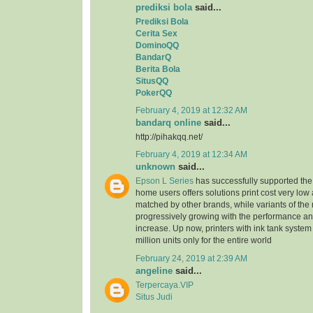
prediksi bola
said...
Prediksi Bola
Cerita Sex
DominoQQ
BandarQ
Berita Bola
SitusQQ
PokerQQ
February 4, 2019 at 12:32 AM
bandarq online
said...
http://pihakqq.net/
February 4, 2019 at 12:34 AM
unknown
said...
Epson L Series
has successfully supported the
home users offers solutions print cost very low
matched by other brands, while variants of the
progressively growing with the performance an
increase. Up now, printers with ink tank system
million units only for the entire world
February 24, 2019 at 2:39 AM
angeline
said...
Terpercaya.VIP
Situs Judi