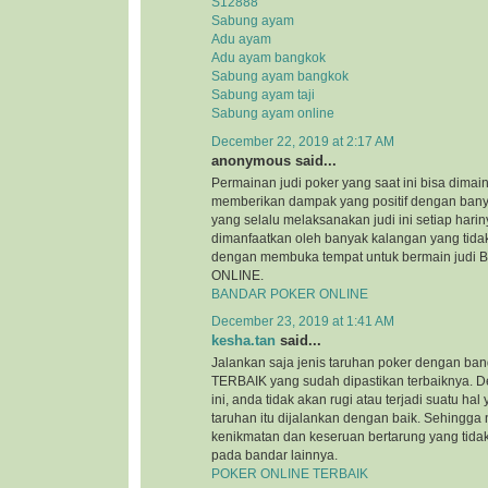
S12888
Sabung ayam
Adu ayam
Adu ayam bangkok
Sabung ayam bangkok
Sabung ayam taji
Sabung ayam online
December 22, 2019 at 2:17 AM
anonymous said...
Permainan judi poker yang saat ini bisa dimai
memberikan dampak yang positif dengan bany
yang selalu melaksanakan judi ini setiap hariny
dimanfaatkan oleh banyak kalangan yang tida
dengan membuka tempat untuk bermain jud
ONLINE.
BANDAR POKER ONLINE
December 23, 2019 at 1:41 AM
kesha.tan
said...
Jalankan saja jenis taruhan poker dengan 
TERBAIK yang sudah dipastikan terbaiknya. 
ini, anda tidak akan rugi atau terjadi suatu h
taruhan itu dijalankan dengan baik. Sehingga
kenikmatan dan keseruan bertarung yang tida
pada bandar lainnya.
POKER ONLINE TERBAIK