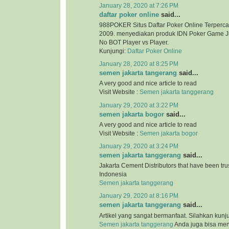
January 28, 2020 at 7:26 PM
daftar poker online
said...
988POKER Situs Daftar Poker Online Terperca
2009. menyediakan produk IDN Poker Game Ju
No BOT Player vs Player.
Kunjungi:
Daftar Poker Online
January 28, 2020 at 8:25 PM
semen jakarta tangerang
said...
A very good and nice article to read
Visit Website :
Semen jakarta tanggerang
January 29, 2020 at 3:22 PM
semen jakarta bogor
said...
A very good and nice article to read
Visit Website :
Semen jakarta bogor
January 29, 2020 at 3:24 PM
semen jakarta tanggerang
said...
Jakarta Cement Distributors that have been tr
Indonesia
Semen jakarta tanggerang
January 29, 2020 at 8:16 PM
semen jakarta tanggerang
said...
Artikel yang sangat bermanfaat. Silahkan kunj
Semen jakarta tanggerang
Anda juga bisa me