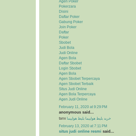
Agen Poker
Pokerzara
Disini
Daftar Poker
Gabung Poker
Join Poker
Daftar
Poker
Sbobet
Judi Bola
Judi Online
Agen Bola
Daftar Sbobet
Login Sbobet
Agen Bola
Agen Sbobet Terpercaya
Agen Sbobet Terbaik
Situs Judi Online
Agen Bola Terpercaya
Agen Judi Online
February 11, 2020 at 9:29 PM
anonymous said...
tanx
بلیط هواپیما
خرید بلیط هواپیما
February 13, 2020 at 7:11 PM
situs judi online resmi
said...