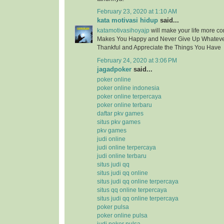
February 23, 2020 at 1:10 AM
kata motivasi hidup
said...
katamotivasihoyajp
will make your life more c
Makes You Happy and Never Give Up Whatev
Thankful and Appreciate the Things You Have
February 24, 2020 at 3:06 PM
jagadpoker
said...
poker online
poker online indonesia
poker online terpercaya
poker online terbaru
daftar pkv games
situs pkv games
pkv games
judi online
judi online terpercaya
judi online terbaru
situs judi qq
situs judi qq online
situs judi qq online terpercaya
situs qq online terpercaya
situs judi qq online terpercaya
poker pulsa
poker online pulsa
judi poker pulsa