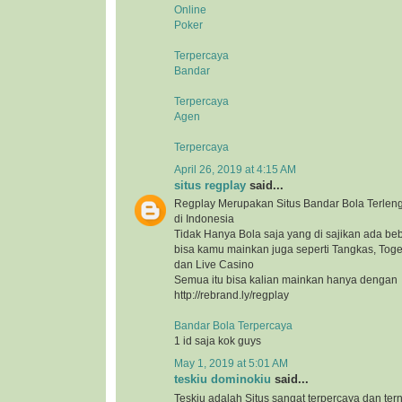
Online
Poker
Terpercaya
Bandar
Terpercaya
Agen
Terpercaya
April 26, 2019 at 4:15 AM
situs regplay
said...
Regplay Merupakan Situs Bandar Bola Terlen
di Indonesia
Tidak Hanya Bola saja yang di sajikan ada b
bisa kamu mainkan juga seperti Tangkas, Togel
dan Live Casino
Semua itu bisa kalian mainkan hanya dengan
http://rebrand.ly/regplay
Bandar Bola Terpercaya
1 id saja kok guys
May 1, 2019 at 5:01 AM
teskiu dominokiu
said...
Teskiu adalah Situs sangat terpercaya dan ter