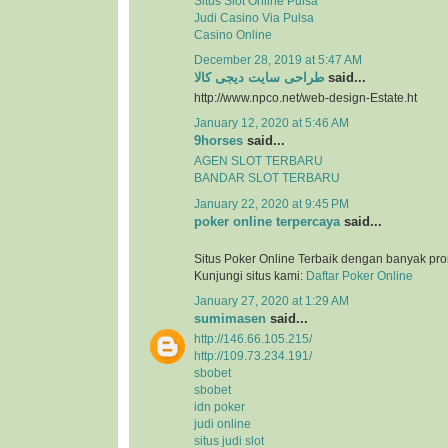
Situs Slot Online Pulsa
Judi Casino Via Pulsa
Casino Online
December 28, 2019 at 5:47 AM
طراحی سایت دیجی کالا
said...
http://www.npco.net/web-design-Estate.ht
January 12, 2020 at 5:46 AM
9horses
said...
AGEN SLOT TERBARU
BANDAR SLOT TERBARU
January 22, 2020 at 9:45 PM
poker online terpercaya
said...
Situs Poker Online Terbaik dengan banyak pr
Kunjungi situs kami:
Daftar Poker Online
January 27, 2020 at 1:29 AM
sumimasen
said...
http://146.66.105.215/
http://109.73.234.191/
sbobet
sbobet
idn poker
judi online
situs judi slot