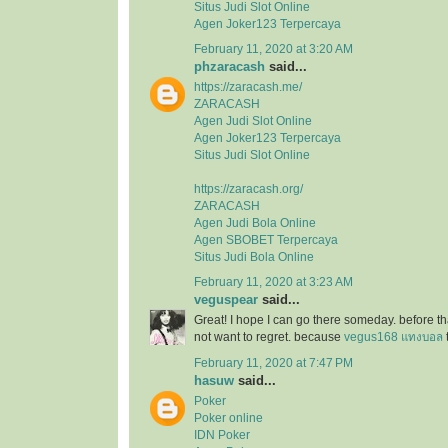
Situs Judi Slot Online
Agen Joker123 Terpercaya
February 11, 2020 at 3:20 AM
phzaracash
said...
https://zaracash.me/
ZARACASH
Agen Judi Slot Online
Agen Joker123 Terpercaya
Situs Judi Slot Online
https://zaracash.org/
ZARACASH
Agen Judi Bola Online
Agen SBOBET Terpercaya
Situs Judi Bola Online
February 11, 2020 at 3:23 AM
veguspear
said...
Great! I hope I can go there someday. before tha
not want to regret. because
vegus168 แทงบอล
February 11, 2020 at 7:47 PM
hasuw
said...
Poker
Poker online
IDN Poker