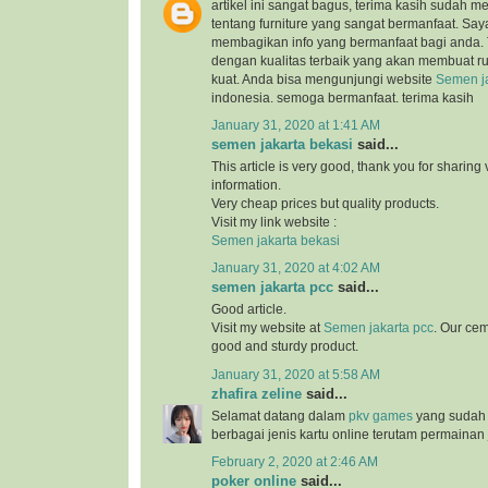
artikel ini sangat bagus, terima kasih sudah 
tentang furniture yang sangat bermanfaat. Sa
membagikan info yang bermanfaat bagi anda.
dengan kualitas terbaik yang akan membuat 
kuat. Anda bisa mengunjungi website
Semen ja
indonesia. semoga bermanfaat. terima kasih
January 31, 2020 at 1:41 AM
semen jakarta bekasi
said...
This article is very good, thank you for sharing 
information.
Very cheap prices but quality products.
Visit my link website :
Semen jakarta bekasi
January 31, 2020 at 4:02 AM
semen jakarta pcc
said...
Good article.
Visit my website at
Semen jakarta pcc
. Our cem
good and sturdy product.
January 31, 2020 at 5:58 AM
zhafira zeline
said...
Selamat datang dalam
pkv games
yang sudah
berbagai jenis kartu online terutam permainan 
February 2, 2020 at 2:46 AM
poker online
said...