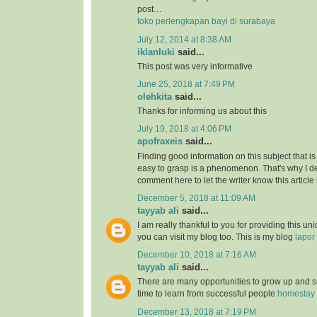
post…
toko perlengkapan bayi di surabaya
July 12, 2014 at 8:38 AM
iklanluki
said...
This post was very informative
June 25, 2018 at 7:49 PM
olehkita
said...
Thanks for informing us about this
July 19, 2018 at 4:06 PM
apofraxeis
said...
Finding good information on this subject that is
easy to grasp is a phenomenon. That's why I de
comment here to let the writer know this article 
December 5, 2018 at 11:09 AM
tayyab ali
said...
I am really thankful to you for providing this uni
you can visit my blog too. This is my blog
lapor
December 10, 2018 at 7:16 AM
tayyab ali
said...
There are many opportunities to grow up and s
time to learn from successful people
homestay 
December 13, 2018 at 7:19 PM