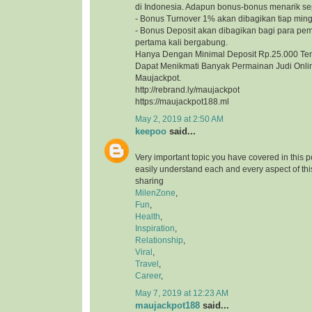
di Indonesia. Adapun bonus-bonus menarik sep
- Bonus Turnover 1% akan dibagikan tiap min
- Bonus Deposit akan dibagikan bagi para pe
pertama kali bergabung.
Hanya Dengan Minimal Deposit Rp.25.000 Te
Dapat Menikmati Banyak Permainan Judi Onlin
Maujackpot.
http://rebrand.ly/maujackpot
https://maujackpot188.ml
May 2, 2019 at 2:50 AM
keepoo
said...
Very important topic you have covered in this 
easily understand each and every aspect of thi
sharing
MilenZone
,
Fun
,
Health
,
Inspiration
,
Relationship
,
Viral
,
Travel
,
Career
,
May 7, 2019 at 12:23 AM
maujackpot188
said...