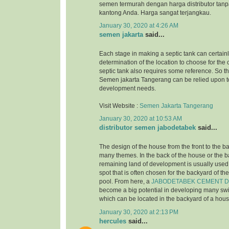
semen termurah dengan harga distributor tanp
kantong Anda. Harga sangat terjangkau.
January 30, 2020 at 4:26 AM
semen jakarta
said...
Each stage in making a septic tank can certainl
determination of the location to choose for the 
septic tank also requires some reference. So tha
Semen jakarta Tangerang can be relied upon to
development needs.
Visit Website :
Semen Jakarta Tangerang
January 30, 2020 at 10:53 AM
distributor semen jabodetabek
said...
The design of the house from the front to the b
many themes. In the back of the house or the 
remaining land of development is usually used 
spot that is often chosen for the backyard of t
pool. From here, a
JABODETABEK CEMENT D
become a big potential in developing many s
which can be located in the backyard of a hous
January 30, 2020 at 2:13 PM
hercules
said...