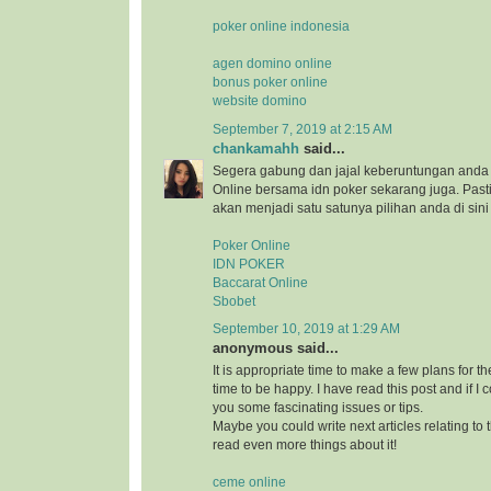
poker online indonesia
agen domino online
bonus poker online
website domino
September 7, 2019 at 2:15 AM
chankamahh
said...
Segera gabung dan jajal keberuntungan anda 
Online bersama idn poker sekarang juga. Pa
akan menjadi satu satunya pilihan anda di sini
Poker Online
IDN POKER
Baccarat Online
Sbobet
September 10, 2019 at 1:29 AM
anonymous said...
It is appropriate time to make a few plans for th
time to be happy. I have read this post and if I 
you some fascinating issues or tips.
Maybe you could write next articles relating to th
read even more things about it!
ceme online