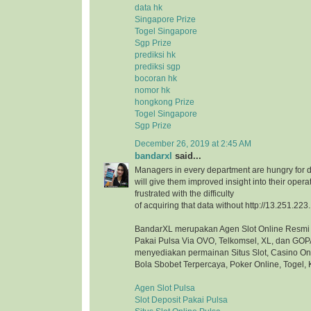
data hk
Singapore Prize
Togel Singapore
Sgp Prize
prediksi hk
prediksi sgp
bocoran hk
nomor hk
hongkong Prize
Togel Singapore
Sgp Prize
December 26, 2019 at 2:45 AM
bandarxl
said...
Managers in every department are hungry for d
will give them improved insight into their opera
frustrated with the difficulty
of acquiring that data without http://13.251.223
BandarXL merupakan Agen Slot Online Resmi 
Pakai Pulsa Via OVO, Telkomsel, XL, dan GOP
menyediakan permainan Situs Slot, Casino On
Bola Sbobet Terpercaya, Poker Online, Togel, 
Agen Slot Pulsa
Slot Deposit Pakai Pulsa