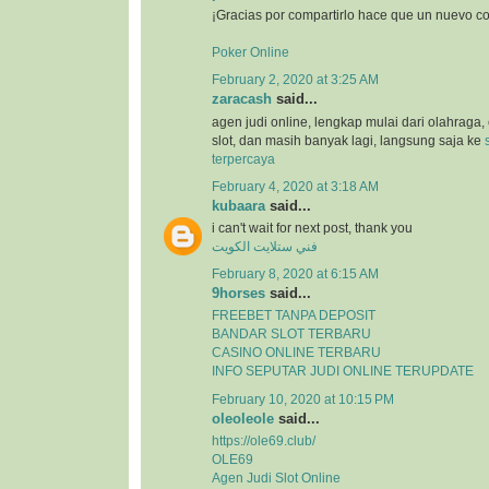
¡Gracias por compartirlo hace que un nuevo c
Poker Online
February 2, 2020 at 3:25 AM
zaracash
said...
agen judi online, lengkap mulai dari olahraga, 
slot, dan masih banyak lagi, langsung saja ke
terpercaya
February 4, 2020 at 3:18 AM
kubaara
said...
i can't wait for next post, thank you
فني ستلايت الكويت
February 8, 2020 at 6:15 AM
9horses
said...
FREEBET TANPA DEPOSIT
BANDAR SLOT TERBARU
CASINO ONLINE TERBARU
INFO SEPUTAR JUDI ONLINE TERUPDATE
February 10, 2020 at 10:15 PM
oleoleole
said...
https://ole69.club/
OLE69
Agen Judi Slot Online