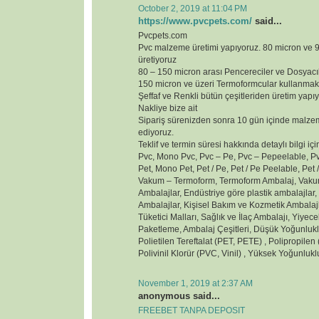
October 2, 2019 at 11:04 PM
https://www.pvcpets.com/
said...
Pvcpets.com
Pvc malzeme üretimi yapıyoruz. 80 micron ve
üretiyoruz
80 – 150 micron arası Pencereciler ve Dosyacı
150 micron ve üzeri Termoformcular kullanmak
Şeffaf ve Renkli bütün çeşitleriden üretim yapı
Nakliye bize ait
Sipariş sürenizden sonra 10 gün içinde malzem
ediyoruz.
Teklif ve termin süresi hakkında detaylı bilgi içi
Pvc, Mono Pvc, Pvc – Pe, Pvc – Pepeelable, Pvc
Pet, Mono Pet, Pet / Pe, Pet / Pe Peelable, Pet /
Vakum – Termoform, Termoform Ambalaj, Vakum
Ambalajlar, Endüstriye göre plastik ambalajlar
Ambalajlar, Kişisel Bakım ve Kozmetik Ambalaj
Tüketici Malları, Sağlık ve İlaç Ambalajı, Yiyec
Paketleme, Ambalaj Çeşitleri, Düşük Yoğunluklu
Polietilen Tereftalat (PET, PETE) , Polipropilen (
Polivinil Klorür (PVC, Vinil) , Yüksek Yoğunluk
November 1, 2019 at 2:37 AM
anonymous said...
FREEBET TANPA DEPOSIT