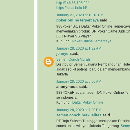
http://146.66.105.92/
https://tunasbola.id/
January 27, 2020 at 10:18 PM
poker online terpercaya
said...
988Poker Situs Daftar Poker Online Terpercaya
menyediakan produk IDN Poker Game Judi Onl
BOT Player VS Player.
Kunjungi:
Poker Online Terpercaya
January 28, 2020 at 1:32 AM
jennyu
said...
Semen Conch Murah
Distributor Semen Jakarta Pembangunan Hotel
Tidak sedikit potensi baru dalam mengembang
Jakarta
January 28, 2020 at 5:50 AM
anonymous said...
988POKER adalah agen IDN Poker Online Terp
se indonesia.
Kunjungi:
Daftar Poker Online
January 28, 2020 at 7:20 PM
semen conch berkualitas
said...
PT Raja Sukses Tritunggal merupakan Distrib
conch untuk wilayah Jakarta Tangerang.
Semen