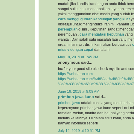
mudah jika kondisi kandungan anda tidak berm
sangat sulit untuk mendapatkan layanan terseb
yakni menggunakan obat medis yang sudah teru
cara menggugurkan kandungan yang kuat
ya
disetujui untuk menginduksi rahim . Pahami j
perempuan
disini . Keputihan sangat mengga
perempuan ,
cara mengatasi keputihan
yang s
wanita . Dan salah satu masalah lagi yaitu m
organ intimnya , disini kami akan berbagi tips
miss v dengan cepat
dan alami
May 18, 2019 at 1:45 PM
anonymous said...
tnx for your good site plz check my site and co
https://webdaran.com
https://webdaran.com/%d8%aa%d8%b9%d
%d8%b3%d8%a6%d9%88-%d8%b3%d8%a7
June 19, 2019 at 8:08 AM
primbon jawa kuno
said...
primbon jawa
adalah media yang memberikan 
kepercayaan primbon jawa kuno seperti arti mim
ramalan, weton, mantra dan hal-hal yang be
metafisika lainnya. DI dalam situs kami, and
banyak informasi seperti
July 12, 2019 at 10:51 PM