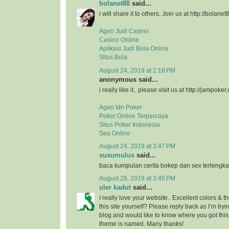
bolanet88
said...
i will share it to others. Join us at http://bolanet
Agen Judi Casino
Casino Online
Aplikasi Judi Bola Online
Situs Bola
August 24, 2019 at 2:18 PM
anonymous said...
i really like it.. please visit us at http://jampoker
Agen Idn Poker
Poker Online Terpercaya
Situs Poker Indonesia
Seo Online
August 24, 2019 at 3:47 PM
susumulus
said...
baca kumpulan cerita bokep dan sex terlengka
August 28, 2019 at 3:45 PM
uler kadut
said...
I really love your website.. Excellent colors &
this site yourself? Please reply back as I’m try
blog and would like to know where you got this
theme is named. Many thanks!