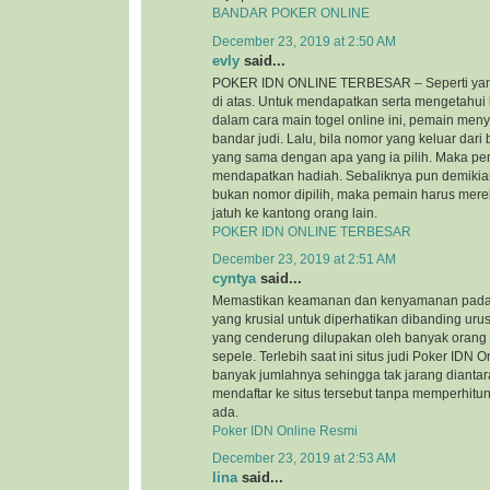
BANDAR POKER ONLINE
December 23, 2019 at 2:50 AM
evly
said...
POKER IDN ONLINE TERBESAR – Seperti yan
di atas. Untuk mendapatkan serta mengetahui
dalam cara main togel online ini, pemain me
bandar judi. Lalu, bila nomor yang keluar dar
yang sama dengan apa yang ia pilih. Maka pe
mendapatkan hadiah. Sebaliknya pun demikian
bukan nomor dipilih, maka pemain harus mere
jatuh ke kantong orang lain.
POKER IDN ONLINE TERBESAR
December 23, 2019 at 2:51 AM
cyntya
said...
Memastikan keamanan dan kenyamanan pada si
yang krusial untuk diperhatikan dibanding urus
yang cenderung dilupakan oleh banyak orang
sepele. Terlebih saat ini situs judi Poker IDN
banyak jumlahnya sehingga tak jarang diantar
mendaftar ke situs tersebut tanpa memperhi
ada.
Poker IDN Online Resmi
December 23, 2019 at 2:53 AM
lina
said...