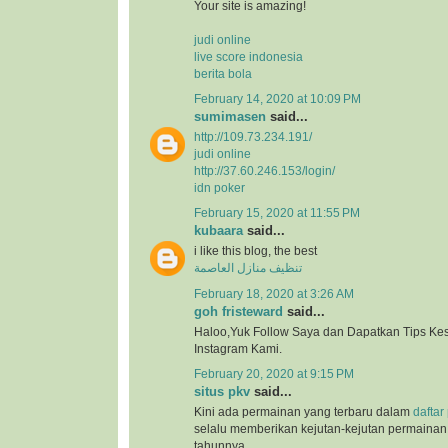
Your site is amazing!
judi online
live score indonesia
berita bola
February 14, 2020 at 10:09 PM
sumimasen
said...
http://109.73.234.191/
judi online
http://37.60.246.153/login/
idn poker
February 15, 2020 at 11:55 PM
kubaara
said...
i like this blog, the best
تنظيف منازل العاصمة
February 18, 2020 at 3:26 AM
goh fristeward
said...
Haloo,Yuk Follow Saya dan Dapatkan Tips Kese
Instagram Kami.
February 20, 2020 at 9:15 PM
situs pkv
said...
Kini ada permainan yang terbaru dalam
daftar
selalu memberikan kejutan-kejutan permainan 
tahunnya.