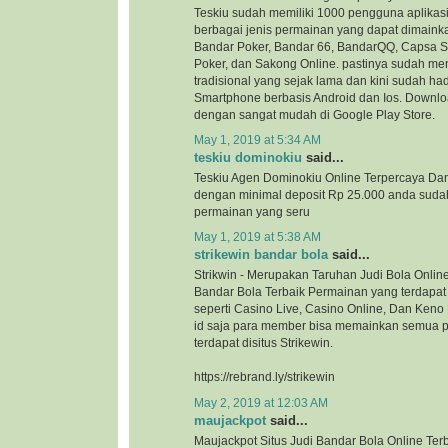
Teskiu sudah memiliki 1000 pengguna aplikasi
berbagai jenis permainan yang dapat dimaink
Bandar Poker, Bandar 66, BandarQQ, Capsa 
Poker, dan Sakong Online. pastinya sudah me
tradisional yang sejak lama dan kini sudah ha
Smartphone berbasis Android dan Ios. Downloa
dengan sangat mudah di Google Play Store.
May 1, 2019 at 5:34 AM
teskiu dominokiu
said...
Teskiu Agen Dominokiu Online Terpercaya Da
dengan minimal deposit Rp 25.000 anda suda
permainan yang seru
May 1, 2019 at 5:38 AM
strikewin bandar bola
said...
Strikwin - Merupakan Taruhan Judi Bola Onlin
Bandar Bola Terbaik Permainan yang terdapat d
seperti Casino Live, Casino Online, Dan Ken
id saja para member bisa memainkan semua 
terdapat disitus Strikewin.
https://rebrand.ly/strikewin
May 2, 2019 at 12:03 AM
maujackpot
said...
Maujackpot Situs Judi Bandar Bola Online Ter